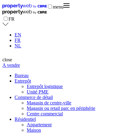
menu
FR
EN
FR
NL
close
A vendre
Bureau
Entrepôt
Entrepôt logistique
Unité PME
Commerce de détail
Magasin de centre-ville
Magasin ou retail parc en périphérie
Centre commercial
Résidentiel
Appartement
Maison