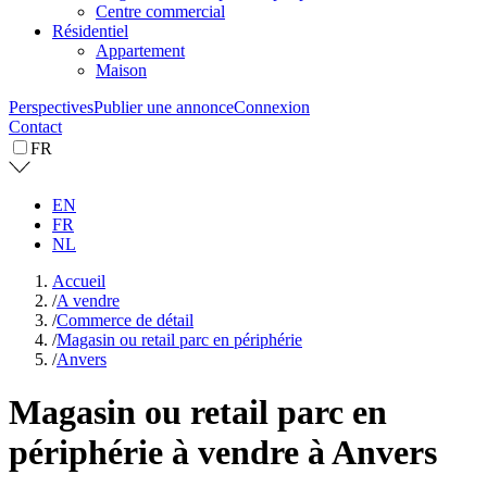
Centre commercial
Résidentiel
Appartement
Maison
Perspectives
Publier une annonce
Connexion
Contact
FR
EN
FR
NL
Accueil
/
A vendre
/
Commerce de détail
/
Magasin ou retail parc en périphérie
/
Anvers
Magasin ou retail parc en
périphérie à vendre à Anvers