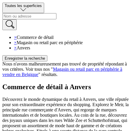
Toutes les superficies
×
Commerce de détail
×
Magasin ou retail parc en périphérie
×
Anvers
Enregistrer la recherche
Nous n'avons malheureusement pas trouvé de propriété répondant à
vos critères
.
Voir tous nos
"
Magasin ou retail parc en périphérie à
vendre en Belgique
"
résultats
.
Commerce de détail à Anvers
Découvrez le monde dynamique du retail à Anvers, une ville réputée
pour son extraordinaire expérience du shopping. Explorez le Meir, la
principale rue commerçante d'Anvers, qui regorge de marques
internationales et de boutiques locales. Au coin de la rue, découvrez
des joyaux uniques dans les rues Wilde Zee et Schutterhofstraat, qui
proposent un assortiment de mode haut de gamme et de créations
belges exclusives. Situés à une courte distance de la gare centrale,