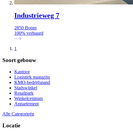
Industrieweg 7
2850 Boom
100
%
verhuurd
1
Soort gebouw
Kantoor
Logistiek magazijn
KMO-bedrijfspand
Stadswinkel
Retailpark
Winkelcentrum
Appartement
Alle Categorieën
Locatie