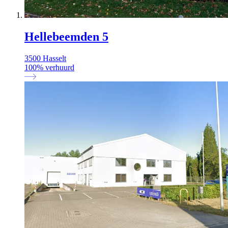
Hellebeemden 5
3500 Hasselt
100
%
verhuurd