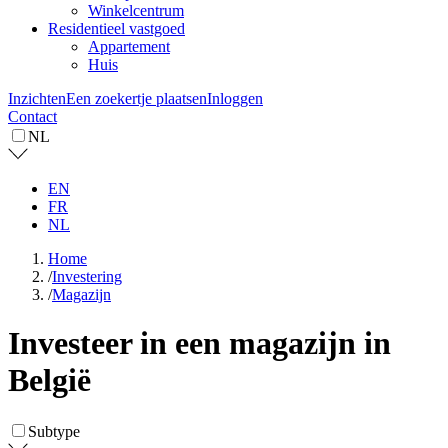
Winkelcentrum
Residentieel vastgoed
Appartement
Huis
Inzichten
Een zoekertje plaatsen
Inloggen
Contact
NL
EN
FR
NL
Home
/
Investering
/
Magazijn
Investeer in een magazijn in
België
Subtype