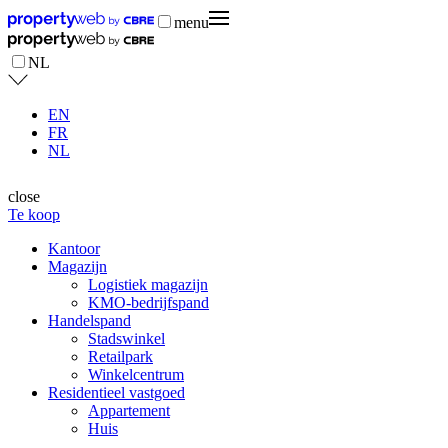
menu
NL
EN
FR
NL
close
Te koop
Kantoor
Magazijn
Logistiek magazijn
KMO-bedrijfspand
Handelspand
Stadswinkel
Retailpark
Winkelcentrum
Residentieel vastgoed
Appartement
Huis