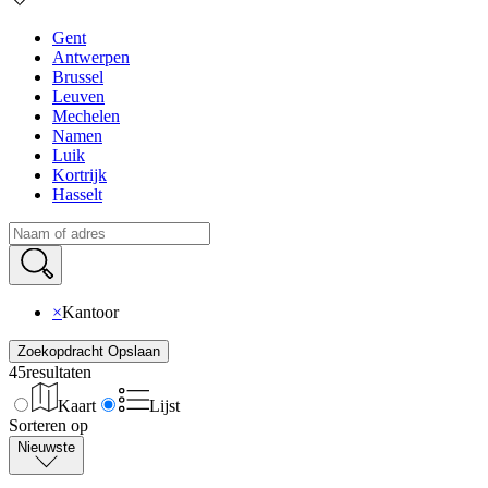
Gent
Antwerpen
Brussel
Leuven
Mechelen
Namen
Luik
Kortrijk
Hasselt
×
Kantoor
Zoekopdracht Opslaan
45
resultaten
Kaart
Lijst
Sorteren op
Nieuwste