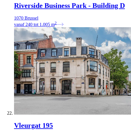
Riverside Business Park - Building D
1070 Brussel
2
vanaf
240
tot
1.005
m
Vleurgat 195