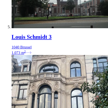
Louis Schmidt 3
1040 Brussel
2
1.073
m