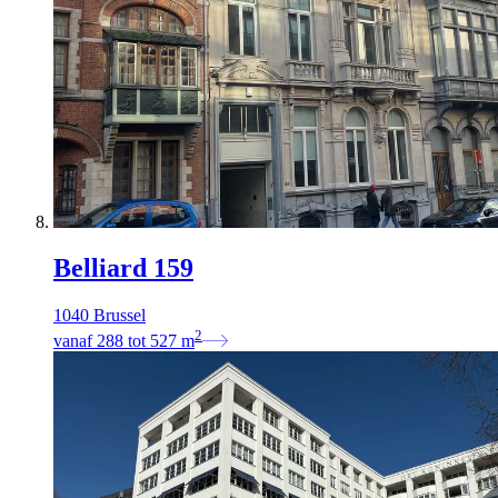
Belliard 159
1040 Brussel
2
vanaf
288
tot
527
m