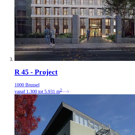
R 45 - Project
1000 Brussel
2
vanaf
1.300
tot
5.931
m