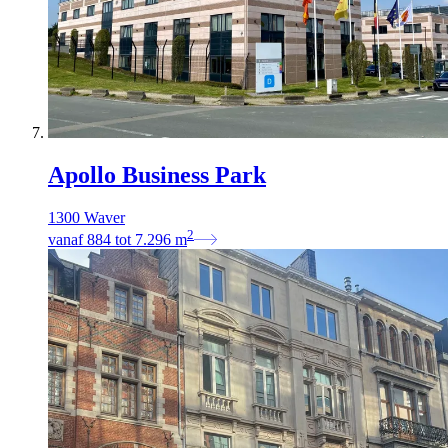
Apollo Business Park
1300 Waver
2
vanaf
884
tot
7.296
m