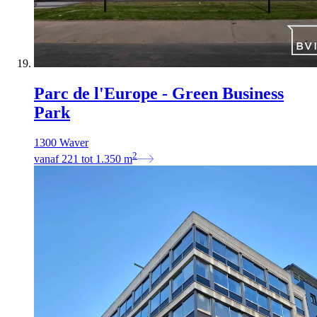
Parc de l'Europe - Green Business
Park
1300 Waver
2
vanaf
221
tot
1.350
m