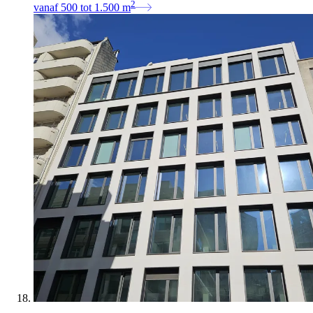
2
vanaf
500
tot
1.500
m