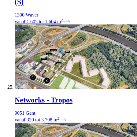
(S)
1300 Waver
2
vanaf
1.605
tot
1.604
m
Networks - Tropos
9051 Gent
2
vanaf
320
tot
3.798
m