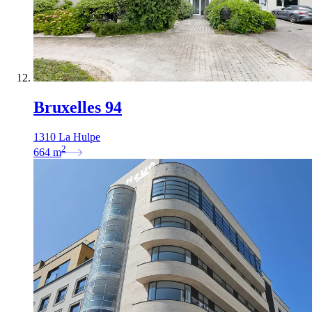
Bruxelles 94
1310 La Hulpe
2
664
m