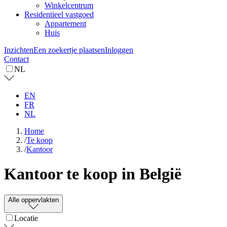
Winkelcentrum
Residentieel vastgoed
Appartement
Huis
Inzichten
Een zoekertje plaatsen
Inloggen
Contact
NL
EN
FR
NL
Home
/
Te koop
/
Kantoor
Kantoor te koop in België
Alle oppervlakten
Locatie