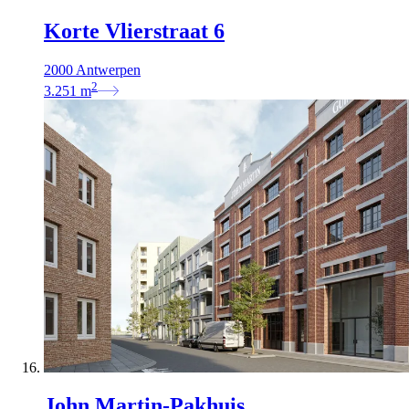
Korte Vlierstraat 6
2000 Antwerpen
2
3.251
m
John Martin-Pakhuis