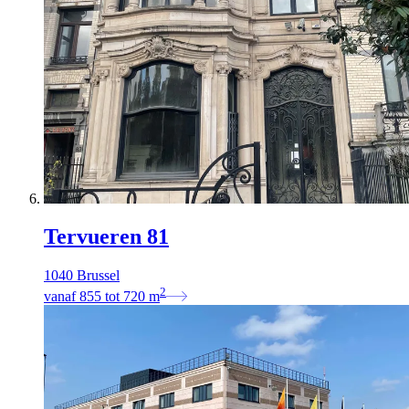
Tervueren 81
1040 Brussel
2
vanaf
855
tot
720
m