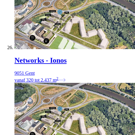
Networks - Ionos
9051 Gent
2
vanaf
320
tot
2.437
m