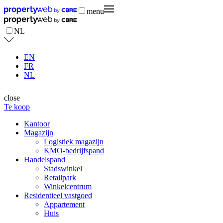
menu
NL
EN
FR
NL
close
Te koop
Kantoor
Magazijn
Logistiek magazijn
KMO-bedrijfspand
Handelspand
Stadswinkel
Retailpark
Winkelcentrum
Residentieel vastgoed
Appartement
Huis