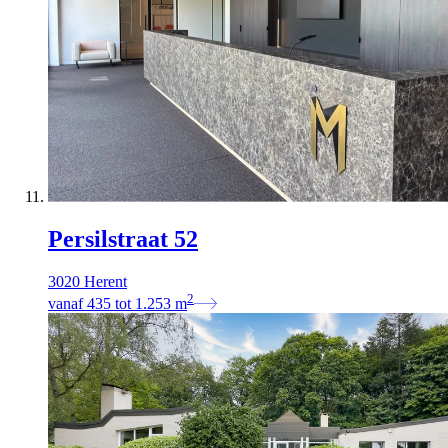
Persilstraat 52
3020 Herent
2
vanaf
435
tot
1.253
m