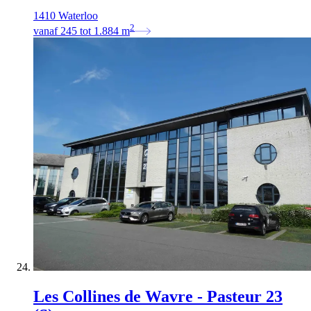
1410 Waterloo
2
vanaf
245
tot
1.884
m
Les Collines de Wavre - Pasteur 23