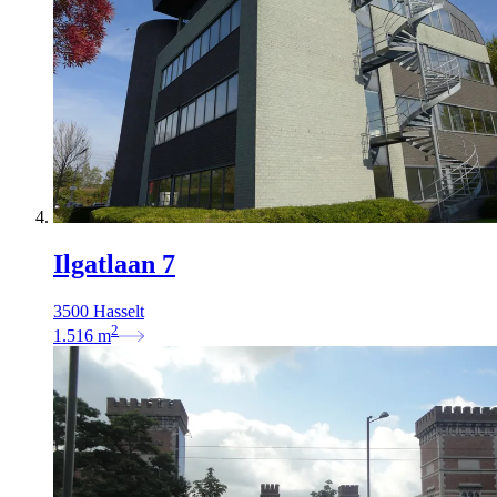
Ilgatlaan 7
3500 Hasselt
2
1.516
m