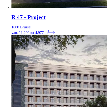
R 47 - Project
1000 Brussel
2
vanaf
1.200
tot
4.977
m