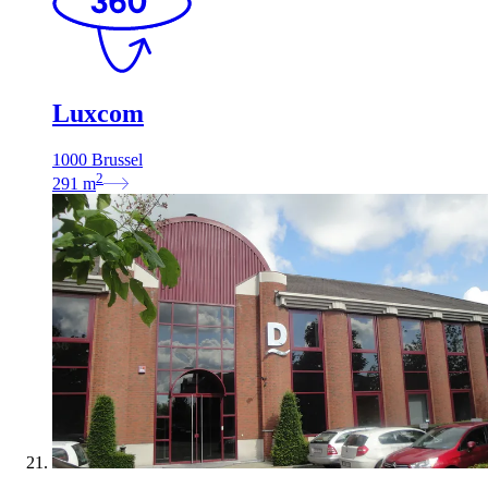
Luxcom
1000 Brussel
2
291
m