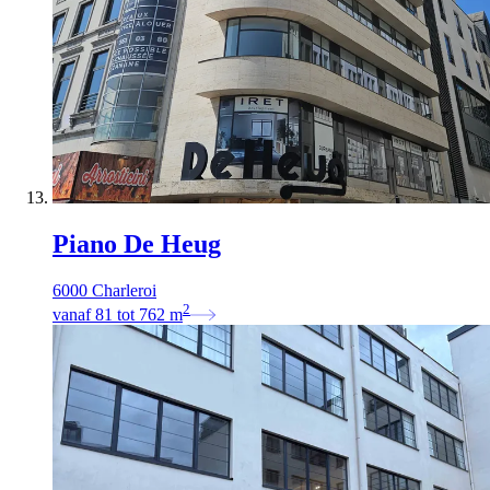
Piano De Heug
6000 Charleroi
2
vanaf
81
tot
762
m