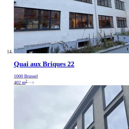
Quai aux Briques 22
1000 Brussel
2
402
m