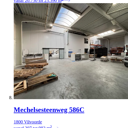
vanaf
20.750
tot
23.390
m
Mechelsesteenweg 586C
1800 Vilvoorde
2