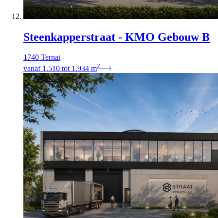
Steenkapperstraat - KMO Gebouw B
1740 Ternat
2
vanaf
1.510
tot
1.934
m