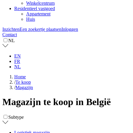
Winkelcentrum
Residentieel vastgoed
Appartement
Huis
Inzichten
Een zoekertje plaatsen
Inloggen
Contact
NL
EN
FR
NL
Home
/
Te koop
/
Magazijn
Magazijn te koop in België
Subtype
Logistiek magazijn