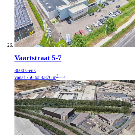
Vaartstraat 5-7
3600 Genk
2
vanaf
756
tot
4.876
m