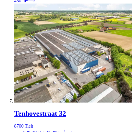
450
m
Tenhovestraat 32
8700 Tielt
2