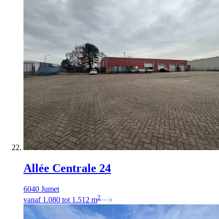
Allée Centrale 24
6040 Jumet
2
vanaf
1.080
tot
1.512
m