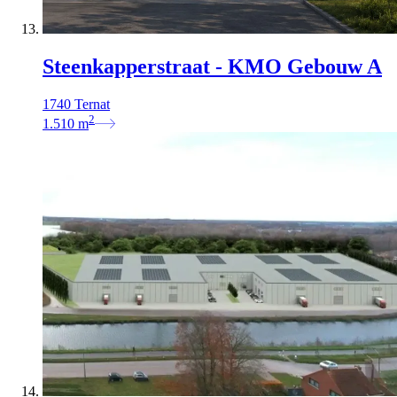
Steenkapperstraat - KMO Gebouw A
1740 Ternat
2
1.510
m