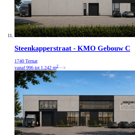
Steenkapperstraat - KMO Gebouw C
1740 Ternat
2
vanaf
996
tot
1.242
m