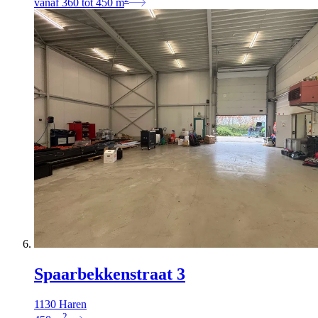
vanaf
360
tot
450
m
Spaarbekkenstraat 3
1130 Haren
2