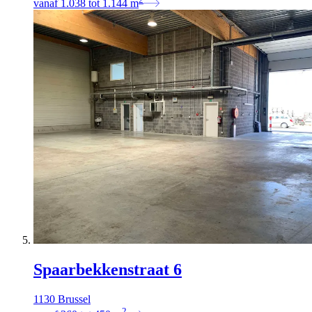
vanaf
1.038
tot
1.144
m
Spaarbekkenstraat 6
1130 Brussel
2