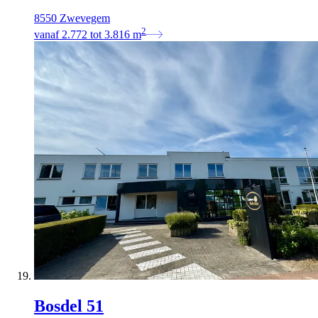
8550 Zwevegem
2
vanaf
2.772
tot
3.816
m
Bosdel 51