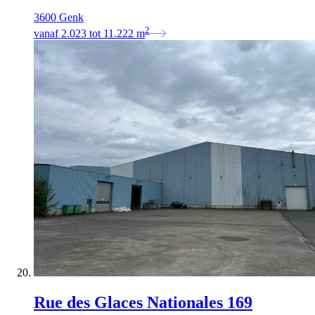
3600 Genk
2
vanaf
2.023
tot
11.222
m
Rue des Glaces Nationales 169