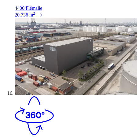
4400 Flémalle
2
20.736
m