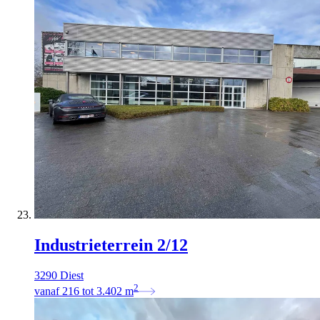
Industrieterrein 2/12
3290 Diest
2
vanaf
216
tot
3.402
m