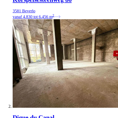
3581 Beverlo
2
vanaf
4.830
tot
6.456
m
Digue du Canal