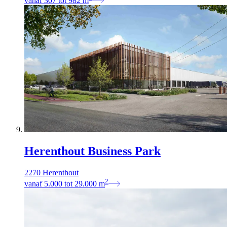
vanaf
307
tot
982
m
Herenthout Business Park
2270 Herenthout
2
vanaf
5.000
tot
29.000
m