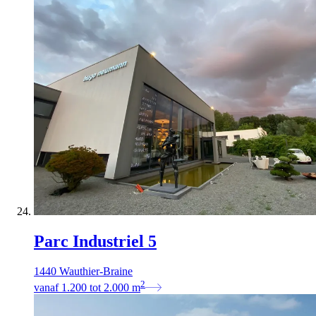
Parc Industriel 5
1440 Wauthier-Braine
2
vanaf
1.200
tot
2.000
m