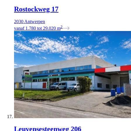
Rostockweg 17
2030 Antwerpen
2
vanaf
1.780
tot
29.020
m
Leuvensesteenweg 206