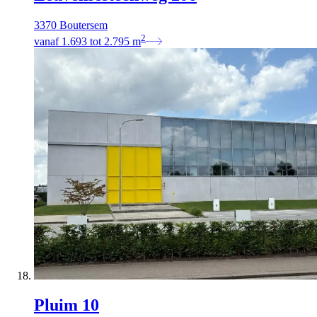
3370 Boutersem
2
vanaf
1.693
tot
2.795
m
Pluim 10