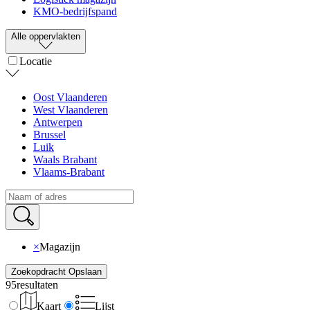
KMO-bedrijfspand
Alle oppervlakten
Locatie
Oost Vlaanderen
West Vlaanderen
Antwerpen
Brussel
Luik
Waals Brabant
Vlaams-Brabant
×
Magazijn
Zoekopdracht Opslaan
95
resultaten
Kaart
Lijst