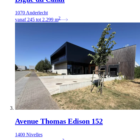
1070 Anderlecht
2
vanaf
245
tot
2.299
m
Avenue Thomas Edison 152
1400 Nivelles
2