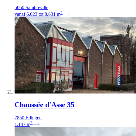
5060 Sambreville
2
vanaf
6.023
tot
8.631
m
Chaussée d'Asse 35
7850 Edingen
2
1.147
m