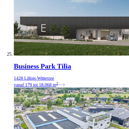
Business Park Tilia
1428 Lillois-Witterzee
2
vanaf
179
tot
18.068
m