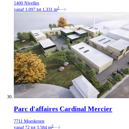
1400 Nivelles
2
vanaf
1.097
tot
1.331
m
Parc d'affaires Cardinal Mercier
7711 Moeskroen
2
vanaf
72
tot
3.584
m