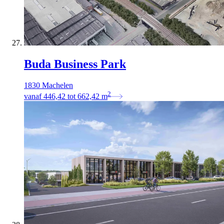
Buda Business Park
1830 Machelen
2
vanaf
446,42
tot
662,42
m