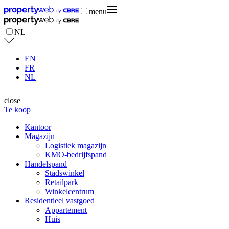
menu
NL
EN
FR
NL
close
Te koop
Kantoor
Magazijn
Logistiek magazijn
KMO-bedrijfspand
Handelspand
Stadswinkel
Retailpark
Winkelcentrum
Residentieel vastgoed
Appartement
Huis