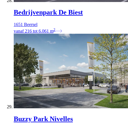
Bedrijvenpark De Biest
1651 Beersel
2
vanaf
216
tot
6.061
m
Buzzy Park Nivelles