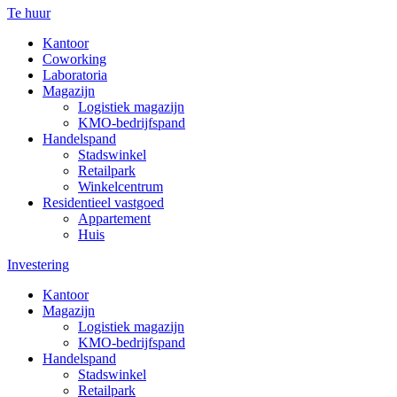
Te huur
Kantoor
Coworking
Laboratoria
Magazijn
Logistiek magazijn
KMO-bedrijfspand
Handelspand
Stadswinkel
Retailpark
Winkelcentrum
Residentieel vastgoed
Appartement
Huis
Investering
Kantoor
Magazijn
Logistiek magazijn
KMO-bedrijfspand
Handelspand
Stadswinkel
Retailpark