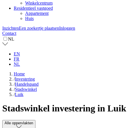
Winkelcentrum
Residentieel vastgoed
Appartement
Huis
Inzichten
Een zoekertje plaatsen
Inloggen
Contact
NL
EN
FR
NL
Home
/
Investering
/
Handelspand
/
Stadswinkel
/
Luik
Stadswinkel investering in Luik
Alle oppervlakten