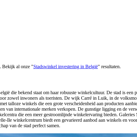
.
Bekijk al onze
"
Stadswinkel investering in België
"
resultaten
.
lgië die bekend staat om haar robuuste winkelcultuur. De stad is een p
 voor zowel inwoners als toeristen. De wijk Carré in Luik, in de volk
 met talloze winkels die een grote verscheidenheid aan producten aanbi
n van internationale merken verkopen. De gunstige ligging en de vers
elcentra die een meer gestroomlijnde winkelervaring bieden. Galeries 
e-Ile winkelcentrum biedt een gevarieerd aanbod aan winkels en voorzi
hap van de stad perfect samen.