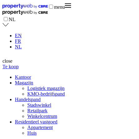
menu
NL
EN
FR
NL
close
Te koop
Kantoor
Magazijn
Logistiek magazijn
KMO-bedrijfspand
Handelspand
Stadswinkel
Retailpark
Winkelcentrum
Residentieel vastgoed
Appartement
Huis