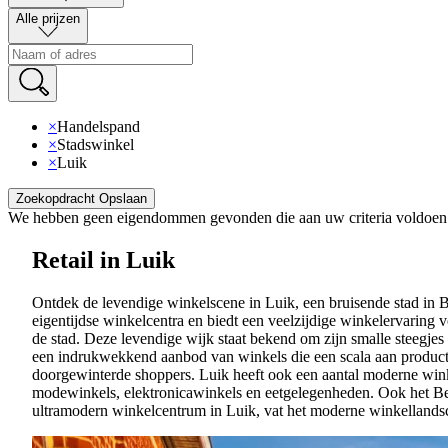
Alle prijzen
×
Handelspand
×
Stadswinkel
×
Luik
Zoekopdracht Opslaan
We hebben geen eigendommen gevonden die aan uw criteria voldoen
Retail in Luik
Ontdek de levendige winkelscene in Luik, een bruisende stad in Be
eigentijdse winkelcentra en biedt een veelzijdige winkelervaring
de stad. Deze levendige wijk staat bekend om zijn smalle steegjes
een indrukwekkend aanbod van winkels die een scala aan producte
doorgewinterde shoppers. Luik heeft ook een aantal moderne wink
modewinkels, elektronicawinkels en eetgelegenheden. Ook het Bell
ultramodern winkelcentrum in Luik, vat het moderne winkellandsc