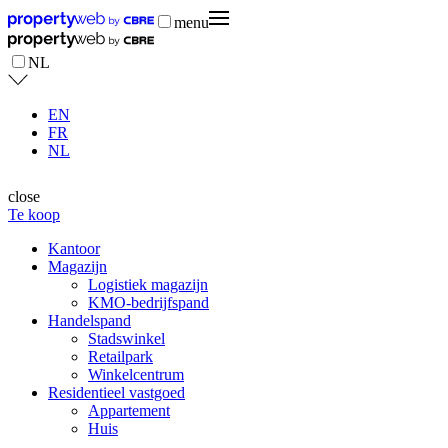
menu
NL
EN
FR
NL
close
Te koop
Kantoor
Magazijn
Logistiek magazijn
KMO-bedrijfspand
Handelspand
Stadswinkel
Retailpark
Winkelcentrum
Residentieel vastgoed
Appartement
Huis