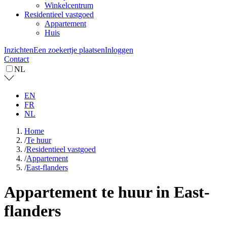
Winkelcentrum
Residentieel vastgoed
Appartement
Huis
Inzichten
Een zoekertje plaatsen
Inloggen
Contact
NL
EN
FR
NL
Home
/
Te huur
/
Residentieel vastgoed
/
Appartement
/
East-flanders
Appartement te huur in East-
flanders