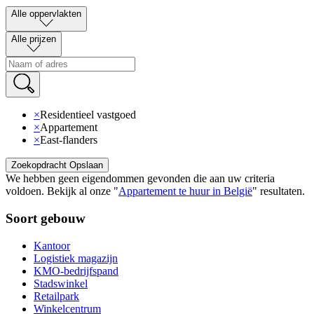
Alle oppervlakten
Alle prijzen
×
Residentieel vastgoed
×
Appartement
×
East-flanders
Zoekopdracht Opslaan
We hebben geen eigendommen gevonden die aan uw criteria
voldoen
.
Bekijk al onze
"
Appartement te huur in België
"
resultaten
.
Soort gebouw
Kantoor
Logistiek magazijn
KMO-bedrijfspand
Stadswinkel
Retailpark
Winkelcentrum