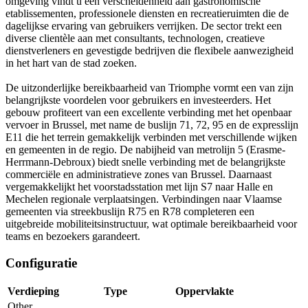
omgeving vindt u een verscheidenheid aan gastronomische
etablissementen, professionele diensten en recreatieruimten die de
dagelijkse ervaring van gebruikers verrijken. De sector trekt een
diverse clientèle aan met consultants, technologen, creatieve
dienstverleners en gevestigde bedrijven die flexibele aanwezigheid
in het hart van de stad zoeken.
De uitzonderlijke bereikbaarheid van Triomphe vormt een van zijn
belangrijkste voordelen voor gebruikers en investeerders. Het
gebouw profiteert van een excellente verbinding met het openbaar
vervoer in Brussel, met name de buslijn 71, 72, 95 en de expresslijn
E11 die het terrein gemakkelijk verbinden met verschillende wijken
en gemeenten in de regio. De nabijheid van metrolijn 5 (Erasme-
Herrmann-Debroux) biedt snelle verbinding met de belangrijkste
commerciële en administratieve zones van Brussel. Daarnaast
vergemakkelijkt het voorstadsstation met lijn S7 naar Halle en
Mechelen regionale verplaatsingen. Verbindingen naar Vlaamse
gemeenten via streekbuslijn R75 en R78 completeren een
uitgebreide mobiliteitsinstructuur, wat optimale bereikbaarheid voor
teams en bezoekers garandeert.
Configuratie
Verdieping
Type
Oppervlakte
Other