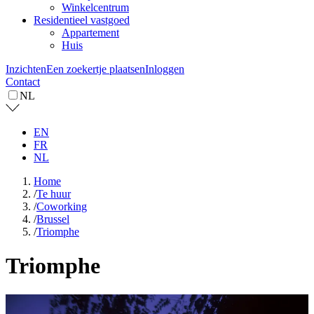
Winkelcentrum
Residentieel vastgoed
Appartement
Huis
Inzichten
Een zoekertje plaatsen
Inloggen
Contact
NL
EN
FR
NL
Home
/
Te huur
/
Coworking
/
Brussel
/
Triomphe
Triomphe