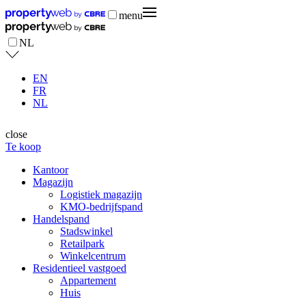
menu
NL
EN
FR
NL
close
Te koop
Kantoor
Magazijn
Logistiek magazijn
KMO-bedrijfspand
Handelspand
Stadswinkel
Retailpark
Winkelcentrum
Residentieel vastgoed
Appartement
Huis