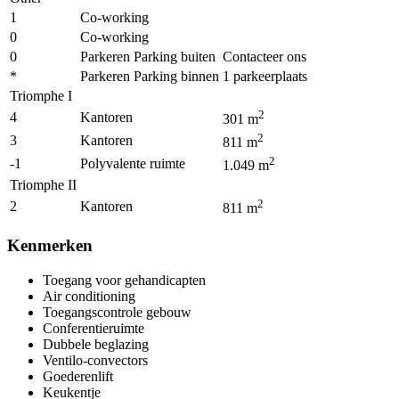
1
Co-working
0
Co-working
0
Parkeren Parking buiten
Contacteer ons
*
Parkeren Parking binnen
1
parkeerplaats
Triomphe I
2
4
Kantoren
301
m
2
3
Kantoren
811
m
2
-1
Polyvalente ruimte
1.049
m
Triomphe II
2
2
Kantoren
811
m
Kenmerken
Toegang voor gehandicapten
Air conditioning
Toegangscontrole gebouw
Conferentieruimte
Dubbele beglazing
Ventilo-convectors
Goederenlift
Keukentje