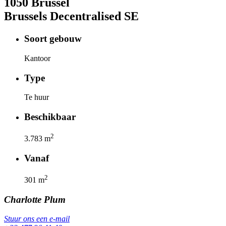
1050
Brussel
Brussels Decentralised SE
Soort gebouw
Kantoor
Type
Te huur
Beschikbaar
2
3.783
m
Vanaf
2
301
m
Charlotte
Plum
Stuur ons een e-mail