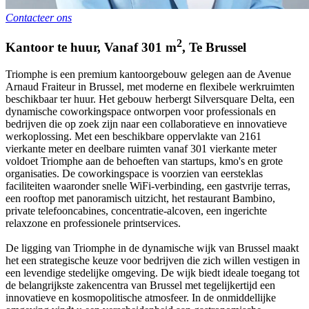
Contacteer ons
2
Kantoor te huur
,
Vanaf
301
m
,
Te
Brussel
Triomphe is een premium kantoorgebouw gelegen aan de Avenue
Arnaud Fraiteur in Brussel, met moderne en flexibele werkruimten
beschikbaar ter huur. Het gebouw herbergt Silversquare Delta, een
dynamische coworkingspace ontworpen voor professionals en
bedrijven die op zoek zijn naar een collaboratieve en innovatieve
werkoplossing. Met een beschikbare oppervlakte van 2161
vierkante meter en deelbare ruimten vanaf 301 vierkante meter
voldoet Triomphe aan de behoeften van startups, kmo's en grote
organisaties. De coworkingspace is voorzien van eersteklas
faciliteiten waaronder snelle WiFi-verbinding, een gastvrije terras,
een rooftop met panoramisch uitzicht, het restaurant Bambino,
private telefooncabines, concentratie-alcoven, een ingerichte
relaxzone en professionele printservices.
De ligging van Triomphe in de dynamische wijk van Brussel maakt
het een strategische keuze voor bedrijven die zich willen vestigen in
een levendige stedelijke omgeving. De wijk biedt ideale toegang tot
de belangrijkste zakencentra van Brussel met tegelijkertijd een
innovatieve en kosmopolitische atmosfeer. In de onmiddellijke