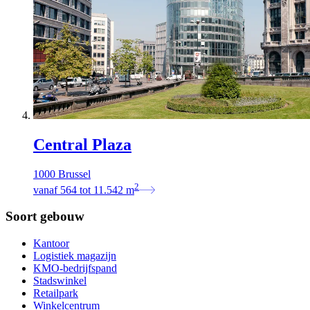
Central Plaza
1000 Brussel
2
vanaf
564
tot
11.542
m
Soort gebouw
Kantoor
Logistiek magazijn
KMO-bedrijfspand
Stadswinkel
Retailpark
Winkelcentrum