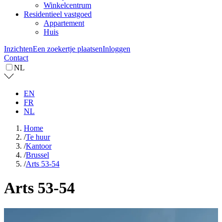
Winkelcentrum
Residentieel vastgoed
Appartement
Huis
Inzichten
Een zoekertje plaatsen
Inloggen
Contact
NL
EN
FR
NL
Home
/
Te huur
/
Kantoor
/
Brussel
/
Arts 53-54
Arts 53-54