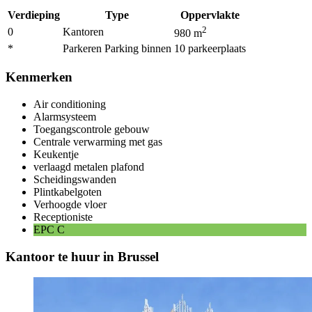
Verdieping
Type
Oppervlakte
2
0
Kantoren
980
m
*
Parkeren Parking binnen
10
parkeerplaats
Kenmerken
Air conditioning
Alarmsysteem
Toegangscontrole gebouw
Centrale verwarming met gas
Keukentje
verlaagd metalen plafond
Scheidingswanden
Plintkabelgoten
Verhoogde vloer
Receptioniste
EPC
C
Kantoor te huur in Brussel