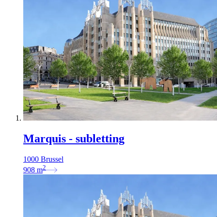
Marquis - subletting
1000 Brussel
2
908
m