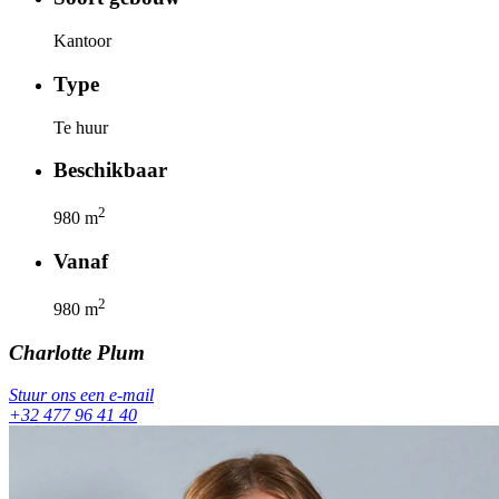
Kantoor
Type
Te huur
Beschikbaar
2
980
m
Vanaf
2
980
m
Charlotte
Plum
Stuur ons een e-mail
+32 477 96 41 40