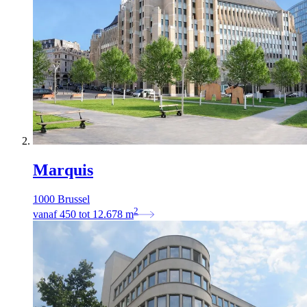
Marquis
1000 Brussel
2
vanaf
450
tot
12.678
m