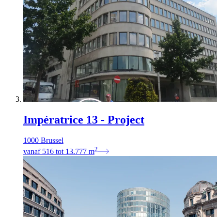
Impératrice 13 - Project
1000 Brussel
2
vanaf
516
tot
13.777
m