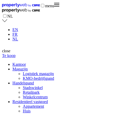
menu
NL
EN
FR
NL
close
Te koop
Kantoor
Magazijn
Logistiek magazijn
KMO-bedrijfspand
Handelspand
Stadswinkel
Retailpark
Winkelcentrum
Residentieel vastgoed
Appartement
Huis