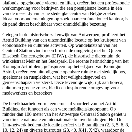
plafonds, opgehoogde vloeren en liften, creëert het een professionele
werkomgeving voor bedrijven die een prestigieuze locatie in één
van de meest dynamische stedelijke centra van België zoeken.
Ideaal voor ondernemingen op zoek naar een functioneel kantoor, is
dit pand direct beschikbaar voor onmiddellijke bezetting.
Gelegen in de historische zakenwijk van Antwerpen, profiteert het
Astrid Building van een uitzonderlijke locatie op het kruispunt van
economische en culturele activiteit. Op wandelafstand van het
Centraal Station vindt u een bruisende omgeving met het Queen
Elisabeth Concertgebouw (DIVA), de historische dierentuin, de
winkelstraat Meir en het Stadspark. De recente herinrichting van het
Koningin Astridplein, geïnspireerd op het erfgoed van Koningin
Astrid, creëert een uitnodigende openbare ruimte met stedelijk bos,
speelzones en rustplekken, wat het veiligheidsgevoel en
gemeenschapszin versterkt. Deze levendige wijk, rijk aan horeca,
cultuur en groene zones, biedt een inspirerende omgeving voor
medewerkers en bezoekers.
De bereikbaarheid vormt een cruciaal voordeel van het Astrid
Building, dat fungeert als een ware mobiliteitsknooppunt. Op
minder dan 100 meter van het Antwerpse Centraal Station geniet u
van directe nationale en internationale treinverbindingen. Het De
Lijn-netwerk bedient de locatie perfect via 8 tramlijnen (2, 3, 5, 6, 8,
10, 12, 24) en diverse busroutes (23, 40, X41, X42), waardoor de