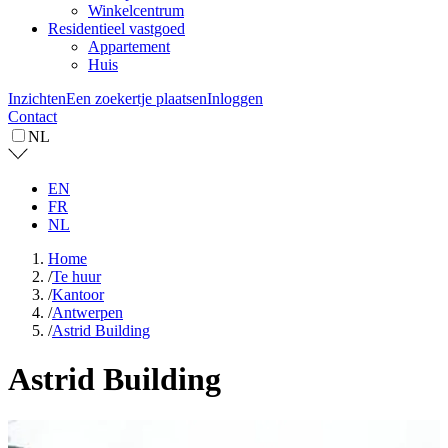
Winkelcentrum
Residentieel vastgoed
Appartement
Huis
Inzichten
Een zoekertje plaatsen
Inloggen
Contact
NL
EN
FR
NL
Home
/
Te huur
/
Kantoor
/
Antwerpen
/
Astrid Building
Astrid Building