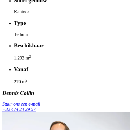
Soort gebouw
Kantoor
Type
Te huur
Beschikbaar
2
1.293
m
Vanaf
2
270
m
Dennis
Collin
Stuur ons een e-mail
+32 474 24 29 57