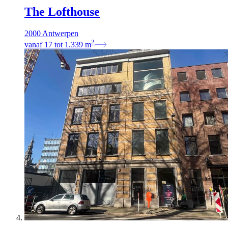
The Lofthouse
2000 Antwerpen
2
vanaf
17
tot
1.339
m