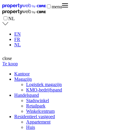
menu
NL
EN
FR
NL
close
Te koop
Kantoor
Magazijn
Logistiek magazijn
KMO-bedrijfspand
Handelspand
Stadswinkel
Retailpark
Winkelcentrum
Residentieel vastgoed
Appartement
Huis