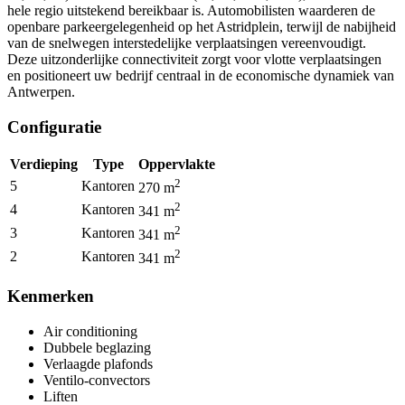
hele regio uitstekend bereikbaar is. Automobilisten waarderen de
openbare parkeergelegenheid op het Astridplein, terwijl de nabijheid
van de snelwegen interstedelijke verplaatsingen vereenvoudigt.
Deze uitzonderlijke connectiviteit zorgt voor vlotte verplaatsingen
en positioneert uw bedrijf centraal in de economische dynamiek van
Antwerpen.
Configuratie
Verdieping
Type
Oppervlakte
2
5
Kantoren
270
m
2
4
Kantoren
341
m
2
3
Kantoren
341
m
2
2
Kantoren
341
m
Kenmerken
Air conditioning
Dubbele beglazing
Verlaagde plafonds
Ventilo-convectors
Liften