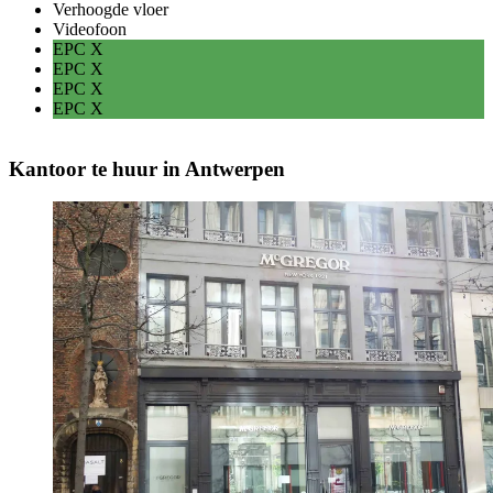
Verhoogde vloer
Videofoon
EPC
X
EPC
X
EPC
X
EPC
X
Kantoor te huur in Antwerpen