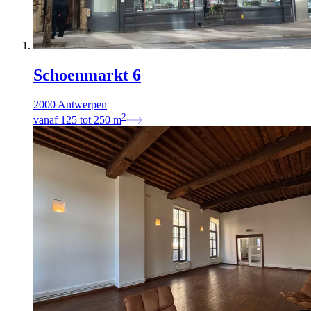
Schoenmarkt 6
2000 Antwerpen
2
vanaf
125
tot
250
m