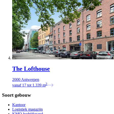
The Lofthouse
2000 Antwerpen
2
vanaf
17
tot
1.339
m
Soort gebouw
Kantoor
Logistiek magazijn
KMO-bedrijfspand