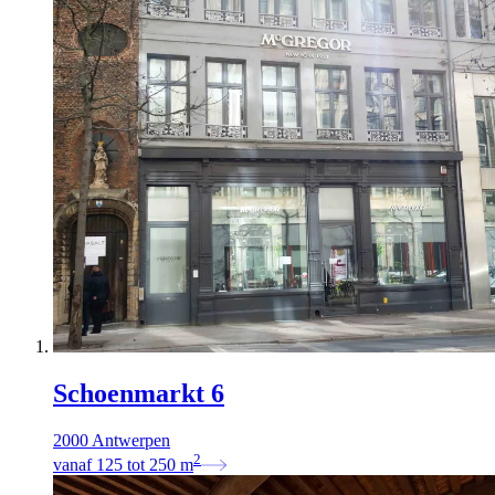
Schoenmarkt 6
2000 Antwerpen
2
vanaf
125
tot
250
m