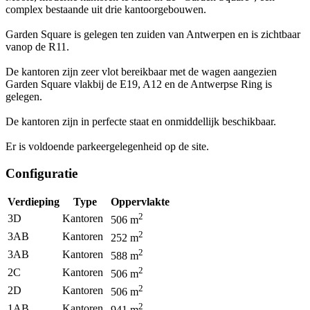
complex bestaande uit drie kantoorgebouwen.
Garden Square is gelegen ten zuiden van Antwerpen en is zichtbaar
vanop de R11.
De kantoren zijn zeer vlot bereikbaar met de wagen aangezien
Garden Square vlakbij de E19, A12 en de Antwerpse Ring is
gelegen.
De kantoren zijn in perfecte staat en onmiddellijk beschikbaar.
Er is voldoende parkeergelegenheid op de site.
Configuratie
Verdieping
Type
Oppervlakte
2
3D
Kantoren
506
m
2
3AB
Kantoren
252
m
2
3AB
Kantoren
588
m
2
2C
Kantoren
506
m
2
2D
Kantoren
506
m
2
1AB
Kantoren