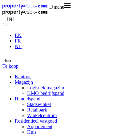
menu
NL
EN
FR
NL
close
Te koop
Kantoor
Magazijn
Logistiek magazijn
KMO-bedrijfspand
Handelspand
Stadswinkel
Retailpark
Winkelcentrum
Residentieel vastgoed
Appartement
Huis