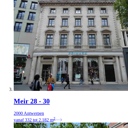
Meir 28 - 30
2000 Antwerpen
2
vanaf
332
tot
2.182
m