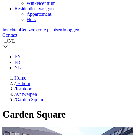
Winkelcentrum
Residentieel vastgoed
Appartement
Huis
Inzichten
Een zoekertje plaatsen
Inloggen
Contact
NL
EN
FR
NL
Home
/
Te huur
/
Kantoor
/
Antwerpen
/
Garden Square
Garden Square