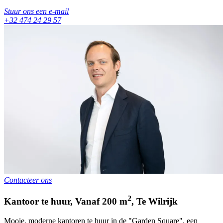
Stuur ons een e-mail
+32 474 24 29 57
Contacteer ons
2
Kantoor te huur
,
Vanaf
200
m
,
Te
Wilrijk
Mooie, moderne kantoren te huur in de "Garden Square", een