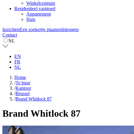
Winkelcentrum
Residentieel vastgoed
Appartement
Huis
Inzichten
Een zoekertje plaatsen
Inloggen
Contact
NL
EN
FR
NL
Home
/
Te huur
/
Kantoor
/
Brussel
/
Brand Whitlock 87
Brand Whitlock 87