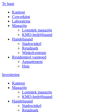
Te huur
Kantoor
Coworking
Laboratoria
Magazijn
Logistiek magazijn
KMO-bedrijfspand
Handelspand
Stadswinkel
Retailpark
Winkelcentrum
Residentieel vastgoed
Appartement
Huis
Investering
Kantoor
Magazijn
Logistiek magazijn
KMO-bedrijfspand
Handelspand
Stadswinkel
Retailpark