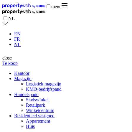
menu
NL
EN
FR
NL
close
Te koop
Kantoor
Magazijn
Logistiek magazijn
KMO-bedrijfspand
Handelspand
Stadswinkel
Retailpark
Winkelcentrum
Residentieel vastgoed
Appartement
Huis