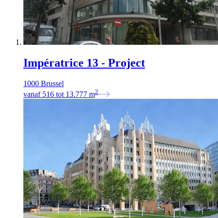
Impératrice 13 - Project
1000 Brussel
2
vanaf
516
tot
13.777
m