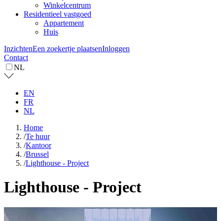
Winkelcentrum
Residentieel vastgoed
Appartement
Huis
Inzichten
Een zoekertje plaatsen
Inloggen
Contact
NL
EN
FR
NL
Home
/
Te huur
/
Kantoor
/
Brussel
/
Lighthouse - Project
Lighthouse - Project