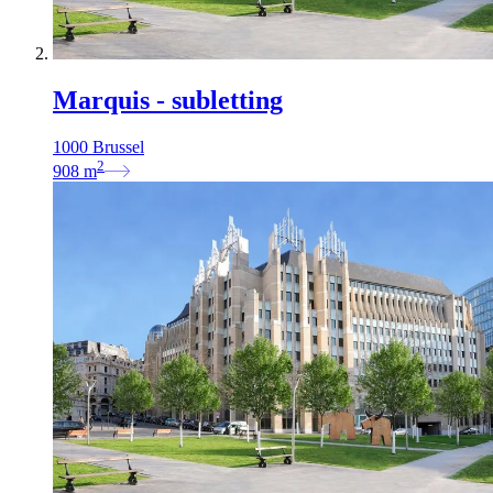
Marquis - subletting
1000 Brussel
2
908
m