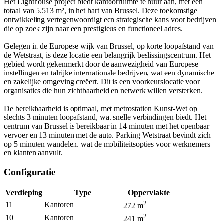
Het Lighthouse project biedt kantoorruimte te huur aan, met een
totaal van 5.513 m², in het hart van Brussel. Deze toekomstige
ontwikkeling vertegenwoordigt een strategische kans voor bedrijven
die op zoek zijn naar een prestigieus en functioneel adres.
Gelegen in de Europese wijk van Brussel, op korte loopafstand van
de Wetstraat, is deze locatie een belangrijk beslissingscentrum. Het
gebied wordt gekenmerkt door de aanwezigheid van Europese
instellingen en talrijke internationale bedrijven, wat een dynamische
en zakelijke omgeving creëert. Dit is een voorkeurslocatie voor
organisaties die hun zichtbaarheid en netwerk willen versterken.
De bereikbaarheid is optimaal, met metrostation Kunst-Wet op
slechts 3 minuten loopafstand, wat snelle verbindingen biedt. Het
centrum van Brussel is bereikbaar in 14 minuten met het openbaar
vervoer en 13 minuten met de auto. Parking Wetstraat bevindt zich
op 5 minuten wandelen, wat de mobiliteitsopties voor werknemers
en klanten aanvult.
Configuratie
Verdieping
Type
Oppervlakte
2
11
Kantoren
272
m
2
10
Kantoren
241
m