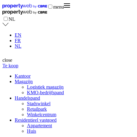
menu
NL
EN
FR
NL
close
Te koop
Kantoor
Magazijn
Logistiek magazijn
KMO-bedrijfspand
Handelspand
Stadswinkel
Retailpark
Winkelcentrum
Residentieel vastgoed
Appartement
Huis