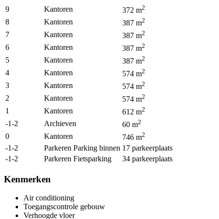
2
9
Kantoren
372
m
2
8
Kantoren
387
m
2
7
Kantoren
387
m
2
6
Kantoren
387
m
2
5
Kantoren
387
m
2
4
Kantoren
574
m
2
3
Kantoren
574
m
2
2
Kantoren
574
m
2
1
Kantoren
612
m
2
-1-2
Archieven
60
m
2
0
Kantoren
746
m
-1-2
Parkeren Parking binnen
17
parkeerplaats
-1-2
Parkeren Fietsparking
34
parkeerplaats
Kenmerken
Air conditioning
Toegangscontrole gebouw
Verhoogde vloer