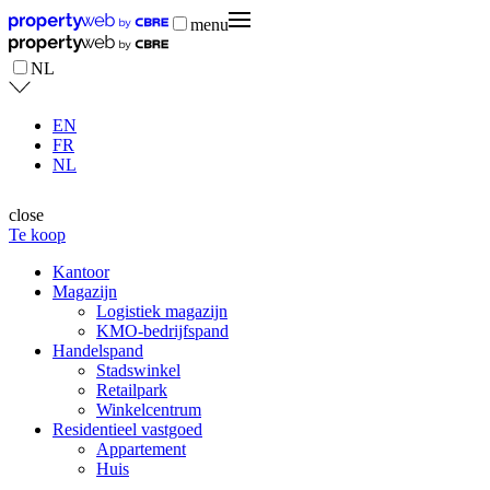
menu
NL
EN
FR
NL
close
Te koop
Kantoor
Magazijn
Logistiek magazijn
KMO-bedrijfspand
Handelspand
Stadswinkel
Retailpark
Winkelcentrum
Residentieel vastgoed
Appartement
Huis