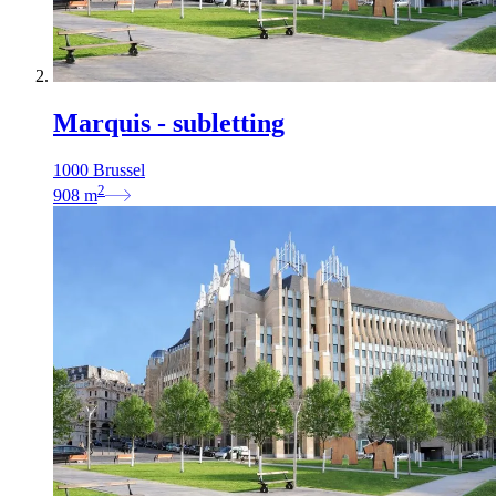
Marquis - subletting
1000 Brussel
2
908
m