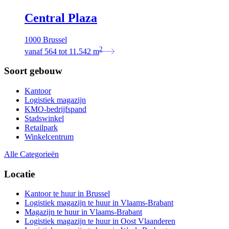
Central Plaza
1000 Brussel
2
vanaf
564
tot
11.542
m
Soort gebouw
Kantoor
Logistiek magazijn
KMO-bedrijfspand
Stadswinkel
Retailpark
Winkelcentrum
Alle Categorieën
Locatie
Kantoor te huur in Brussel
Logistiek magazijn te huur in Vlaams-Brabant
Magazijn te huur in Vlaams-Brabant
Logistiek magazijn te huur in Oost Vlaanderen