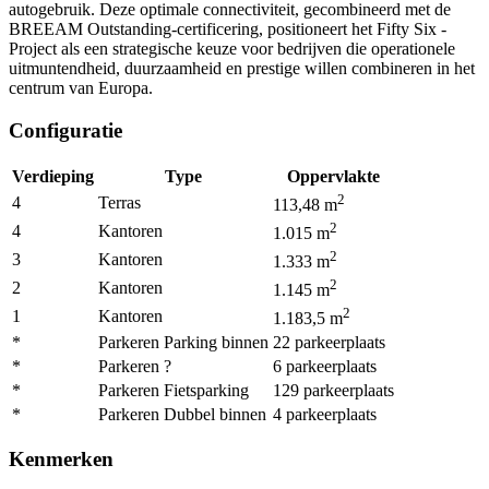
autogebruik. Deze optimale connectiviteit, gecombineerd met de
BREEAM Outstanding-certificering, positioneert het Fifty Six -
Project als een strategische keuze voor bedrijven die operationele
uitmuntendheid, duurzaamheid en prestige willen combineren in het
centrum van Europa.
Configuratie
Verdieping
Type
Oppervlakte
2
4
Terras
113,48
m
2
4
Kantoren
1.015
m
2
3
Kantoren
1.333
m
2
2
Kantoren
1.145
m
2
1
Kantoren
1.183,5
m
*
Parkeren Parking binnen
22
parkeerplaats
*
Parkeren ?
6
parkeerplaats
*
Parkeren Fietsparking
129
parkeerplaats
*
Parkeren Dubbel binnen
4
parkeerplaats
Kenmerken