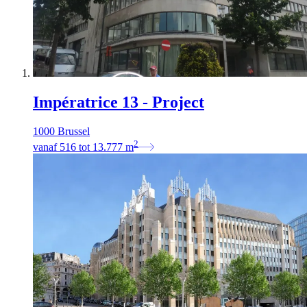
Impératrice 13 - Project
1000 Brussel
2
vanaf
516
tot
13.777
m