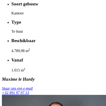
Soort gebouw
Kantoor
Type
Te huur
Beschikbaar
2
4.789,98
m
Vanaf
2
1.015
m
Maxime
le Hardy
Stuur ons een e-mail
+32 491 97 97 13