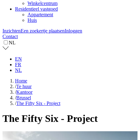
Winkelcentrum
Residentieel vastgoed
Appartement
Huis
Inzichten
Een zoekertje plaatsen
Inloggen
Contact
NL
EN
FR
NL
Home
/
Te huur
/
Kantoor
/
Brussel
/
The Fifty Six - Project
The Fifty Six - Project