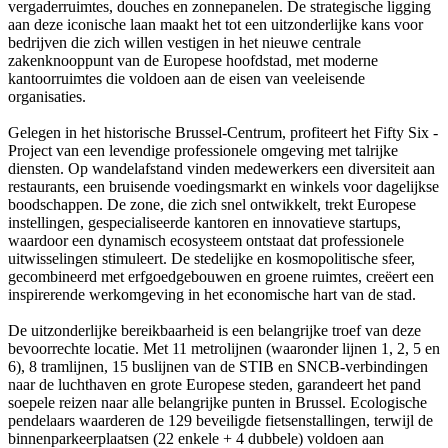
vergaderruimtes, douches en zonnepanelen. De strategische ligging
aan deze iconische laan maakt het tot een uitzonderlijke kans voor
bedrijven die zich willen vestigen in het nieuwe centrale
zakenknooppunt van de Europese hoofdstad, met moderne
kantoorruimtes die voldoen aan de eisen van veeleisende
organisaties.
Gelegen in het historische Brussel-Centrum, profiteert het Fifty Six -
Project van een levendige professionele omgeving met talrijke
diensten. Op wandelafstand vinden medewerkers een diversiteit aan
restaurants, een bruisende voedingsmarkt en winkels voor dagelijkse
boodschappen. De zone, die zich snel ontwikkelt, trekt Europese
instellingen, gespecialiseerde kantoren en innovatieve startups,
waardoor een dynamisch ecosysteem ontstaat dat professionele
uitwisselingen stimuleert. De stedelijke en kosmopolitische sfeer,
gecombineerd met erfgoedgebouwen en groene ruimtes, creëert een
inspirerende werkomgeving in het economische hart van de stad.
De uitzonderlijke bereikbaarheid is een belangrijke troef van deze
bevoorrechte locatie. Met 11 metrolijnen (waaronder lijnen 1, 2, 5 en
6), 8 tramlijnen, 15 buslijnen van de STIB en SNCB-verbindingen
naar de luchthaven en grote Europese steden, garandeert het pand
soepele reizen naar alle belangrijke punten in Brussel. Ecologische
pendelaars waarderen de 129 beveiligde fietsenstallingen, terwijl de
binnenparkeerplaatsen (22 enkele + 4 dubbele) voldoen aan