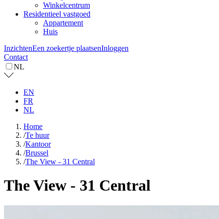
Winkelcentrum
Residentieel vastgoed
Appartement
Huis
Inzichten
Een zoekertje plaatsen
Inloggen
Contact
NL
EN
FR
NL
Home
/
Te huur
/
Kantoor
/
Brussel
/
The View - 31 Central
The View - 31 Central