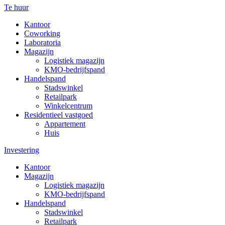
Te huur
Kantoor
Coworking
Laboratoria
Magazijn
Logistiek magazijn
KMO-bedrijfspand
Handelspand
Stadswinkel
Retailpark
Winkelcentrum
Residentieel vastgoed
Appartement
Huis
Investering
Kantoor
Magazijn
Logistiek magazijn
KMO-bedrijfspand
Handelspand
Stadswinkel
Retailpark