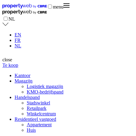
menu
NL
EN
FR
NL
close
Te koop
Kantoor
Magazijn
Logistiek magazijn
KMO-bedrijfspand
Handelspand
Stadswinkel
Retailpark
Winkelcentrum
Residentieel vastgoed
Appartement
Huis