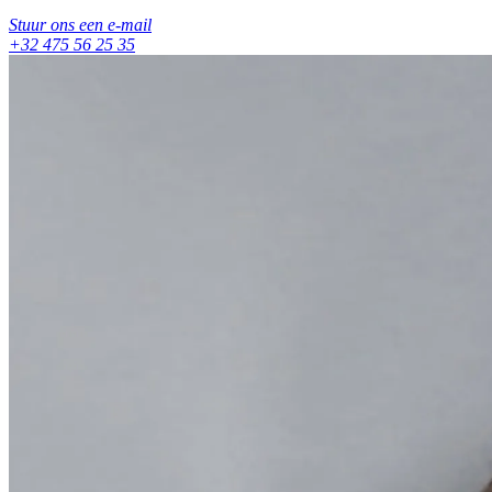
Stuur ons een e-mail
+32 475 56 25 35