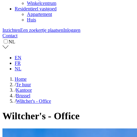
Winkelcentrum
Residentieel vastgoed
Appartement
Huis
Inzichten
Een zoekertje plaatsen
Inloggen
Contact
NL
EN
FR
NL
Home
/
Te huur
/
Kantoor
/
Brussel
/
Wiltcher's - Office
Wiltcher's - Office