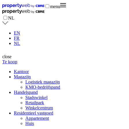
menu
NL
EN
FR
NL
close
Te koop
Kantoor
Magazijn
Logistiek magazijn
KMO-bedrijfspand
Handelspand
Stadswinkel
Retailpark
Winkelcentrum
Residentieel vastgoed
Appartement
Huis