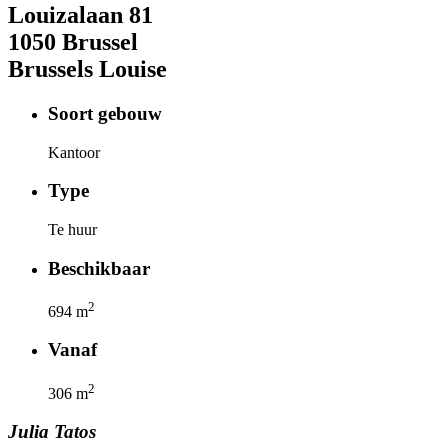
Louizalaan
81
1050
Brussel
Brussels Louise
Soort gebouw
Kantoor
Type
Te huur
Beschikbaar
2
694
m
Vanaf
2
306
m
Julia
Tatos