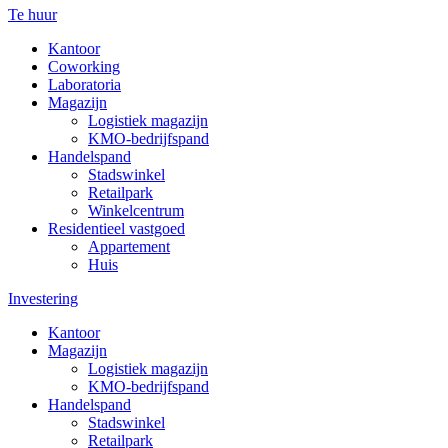
Te huur
Kantoor
Coworking
Laboratoria
Magazijn
Logistiek magazijn
KMO-bedrijfspand
Handelspand
Stadswinkel
Retailpark
Winkelcentrum
Residentieel vastgoed
Appartement
Huis
Investering
Kantoor
Magazijn
Logistiek magazijn
KMO-bedrijfspand
Handelspand
Stadswinkel
Retailpark