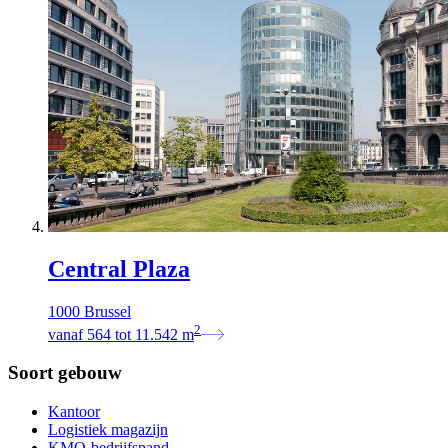
Central Plaza
1000 Brussel
2
vanaf
564
tot
11.542
m
Soort gebouw
Kantoor
Logistiek magazijn
KMO-bedrijfspand