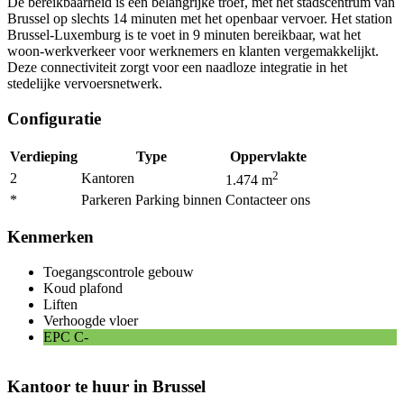
De bereikbaarheid is een belangrijke troef, met het stadscentrum van
Brussel op slechts 14 minuten met het openbaar vervoer. Het station
Brussel-Luxemburg is te voet in 9 minuten bereikbaar, wat het
woon-werkverkeer voor werknemers en klanten vergemakkelijkt.
Deze connectiviteit zorgt voor een naadloze integratie in het
stedelijke vervoersnetwerk.
Configuratie
Verdieping
Type
Oppervlakte
2
2
Kantoren
1.474
m
*
Parkeren Parking binnen
Contacteer ons
Kenmerken
Toegangscontrole gebouw
Koud plafond
Liften
Verhoogde vloer
EPC
C-
Kantoor te huur in Brussel