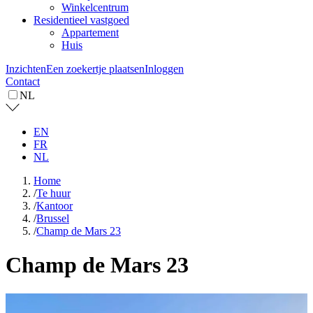
Winkelcentrum
Residentieel vastgoed
Appartement
Huis
Inzichten
Een zoekertje plaatsen
Inloggen
Contact
NL
EN
FR
NL
Home
/
Te huur
/
Kantoor
/
Brussel
/
Champ de Mars 23
Champ de Mars 23