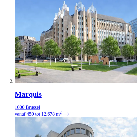
Marquis
1000 Brussel
2
vanaf
450
tot
12.678
m