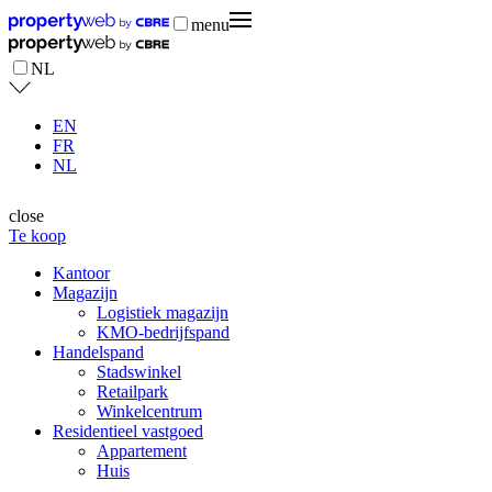
menu
NL
EN
FR
NL
close
Te koop
Kantoor
Magazijn
Logistiek magazijn
KMO-bedrijfspand
Handelspand
Stadswinkel
Retailpark
Winkelcentrum
Residentieel vastgoed
Appartement
Huis