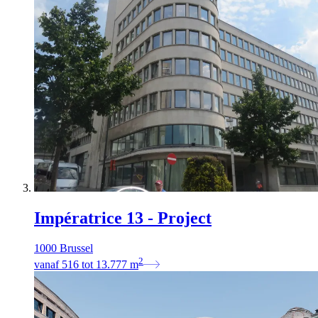
Impératrice 13 - Project
1000 Brussel
2
vanaf
516
tot
13.777
m