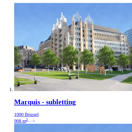
Marquis - subletting
1000 Brussel
2
908
m