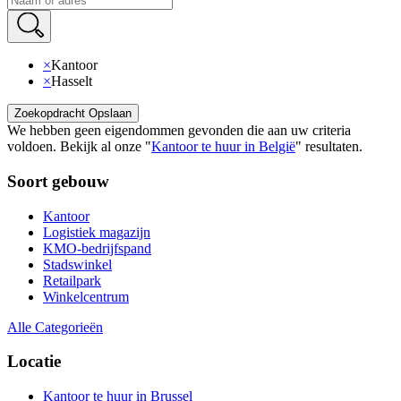
×
Kantoor
×
Hasselt
Zoekopdracht Opslaan
We hebben geen eigendommen gevonden die aan uw criteria
voldoen
.
Bekijk al onze
"
Kantoor te huur in België
"
resultaten
.
Soort gebouw
Kantoor
Logistiek magazijn
KMO-bedrijfspand
Stadswinkel
Retailpark
Winkelcentrum
Alle Categorieën
Locatie
Kantoor te huur in Brussel