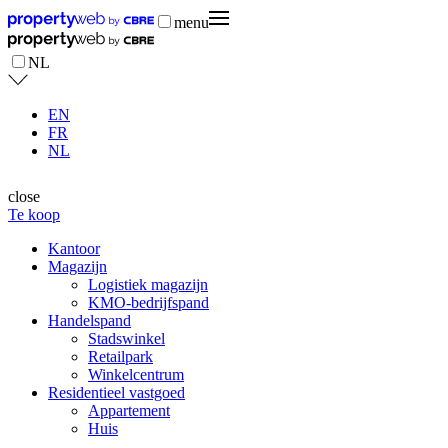
menu
NL
EN
FR
NL
close
Te koop
Kantoor
Magazijn
Logistiek magazijn
KMO-bedrijfspand
Handelspand
Stadswinkel
Retailpark
Winkelcentrum
Residentieel vastgoed
Appartement
Huis