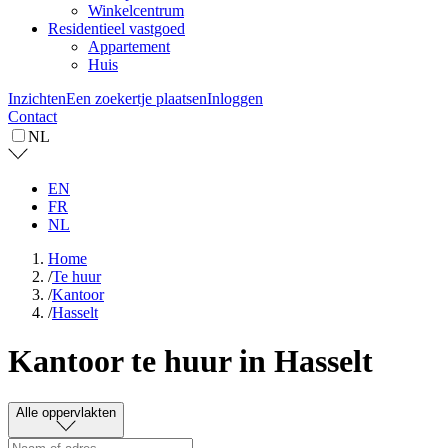
Winkelcentrum
Residentieel vastgoed
Appartement
Huis
Inzichten
Een zoekertje plaatsen
Inloggen
Contact
NL
EN
FR
NL
Home
/
Te huur
/
Kantoor
/
Hasselt
Kantoor te huur in Hasselt
Alle oppervlakten