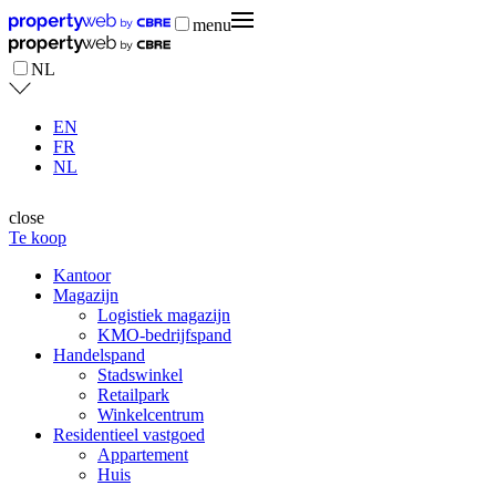
menu
NL
EN
FR
NL
close
Te koop
Kantoor
Magazijn
Logistiek magazijn
KMO-bedrijfspand
Handelspand
Stadswinkel
Retailpark
Winkelcentrum
Residentieel vastgoed
Appartement
Huis