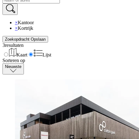
×
Kantoor
×
Kortrijk
Zoekopdracht Opslaan
3
resultaten
Kaart
Lijst
Sorteren op
Nieuwste