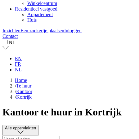
Winkelcentrum
Residentieel vastgoed
Appartement
Huis
Inzichten
Een zoekertje plaatsen
Inloggen
Contact
NL
EN
FR
NL
Home
/
Te huur
/
Kantoor
/
Kortrijk
Kantoor te huur in Kortrijk
Alle oppervlakten