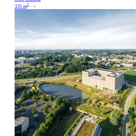
2
335
m