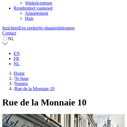
Winkelcentrum
Residentieel vastgoed
Appartement
Huis
Inzichten
Een zoekertje plaatsen
Inloggen
Contact
NL
EN
FR
NL
Home
/
Te huur
/
Namen
/
Rue de la Monnaie 10
Rue de la Monnaie 10