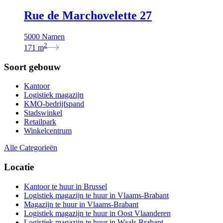
Rue de Marchovelette 27
5000 Namen
2
171
m
Soort gebouw
Kantoor
Logistiek magazijn
KMO-bedrijfspand
Stadswinkel
Retailpark
Winkelcentrum
Alle Categorieën
Locatie
Kantoor te huur in Brussel
Logistiek magazijn te huur in Vlaams-Brabant
Magazijn te huur in Vlaams-Brabant
Logistiek magazijn te huur in Oost Vlaanderen
Logistiek magazijn te huur in Waals Brabant