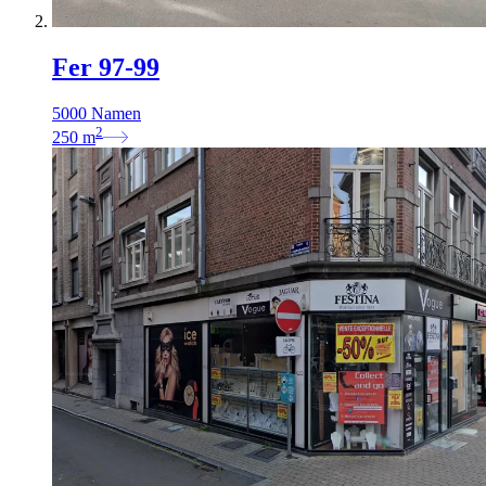
Fer 97-99
5000 Namen
2
250
m