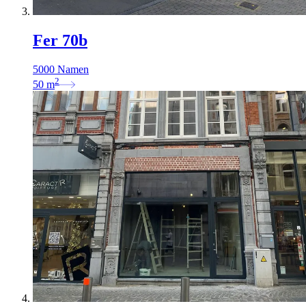
Fer 70b
5000 Namen
2
50
m