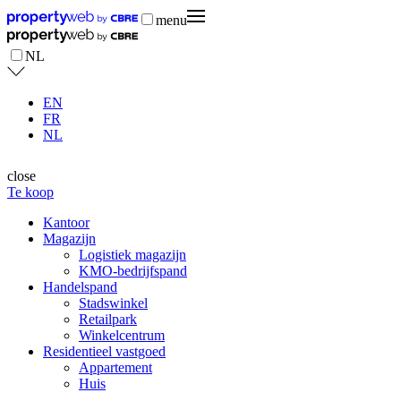
menu
NL
EN
FR
NL
close
Te koop
Kantoor
Magazijn
Logistiek magazijn
KMO-bedrijfspand
Handelspand
Stadswinkel
Retailpark
Winkelcentrum
Residentieel vastgoed
Appartement
Huis