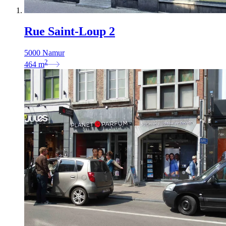
Rue Saint-Loup 2
5000 Namur
2
464
m