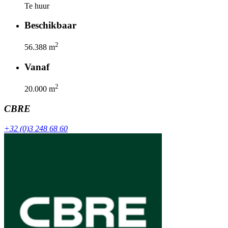
Te huur
Beschikbaar
2
56.388
m
Vanaf
2
20.000
m
CBRE
+32 (0)3 248 68 60