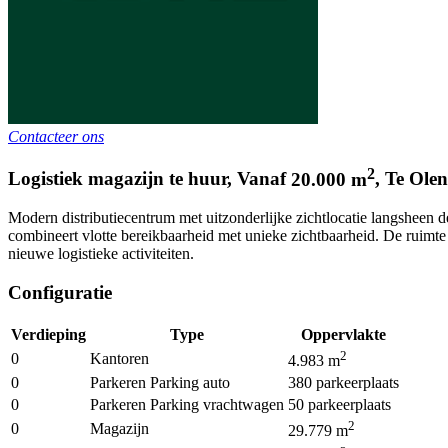
Contacteer ons
2
Logistiek magazijn te huur
,
Vanaf
20.000
m
,
Te
Olen
Modern distributiecentrum met uitzonderlijke zichtlocatie langsheen 
combineert vlotte bereikbaarheid met unieke zichtbaarheid. De ruimte
nieuwe logistieke activiteiten.
Configuratie
Verdieping
Type
Oppervlakte
2
0
Kantoren
4.983
m
0
Parkeren Parking auto
380
parkeerplaats
0
Parkeren Parking vrachtwagen
50
parkeerplaats
2
0
Magazijn
29.779
m