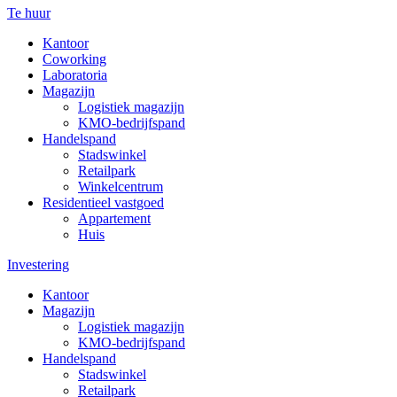
Te huur
Kantoor
Coworking
Laboratoria
Magazijn
Logistiek magazijn
KMO-bedrijfspand
Handelspand
Stadswinkel
Retailpark
Winkelcentrum
Residentieel vastgoed
Appartement
Huis
Investering
Kantoor
Magazijn
Logistiek magazijn
KMO-bedrijfspand
Handelspand
Stadswinkel
Retailpark