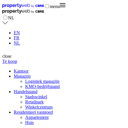
menu
NL
EN
FR
NL
close
Te koop
Kantoor
Magazijn
Logistiek magazijn
KMO-bedrijfspand
Handelspand
Stadswinkel
Retailpark
Winkelcentrum
Residentieel vastgoed
Appartement
Huis