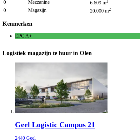
2
0
Mezzanine
6.609
m
2
0
Magazijn
20.000
m
Kenmerken
EPC
A+
Logistiek magazijn te huur in Olen
Geel Logistic Campus 21
2440 Geel