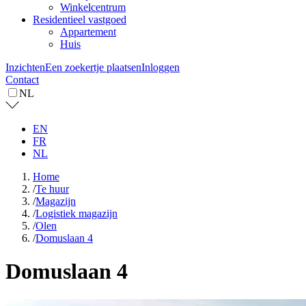
Winkelcentrum
Residentieel vastgoed
Appartement
Huis
Inzichten
Een zoekertje plaatsen
Inloggen
Contact
NL
EN
FR
NL
Home
/
Te huur
/
Magazijn
/
Logistiek magazijn
/
Olen
/
Domuslaan 4
Domuslaan 4