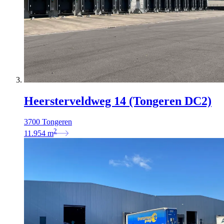
Heersterveldweg 14 (Tongeren DC2)
3700 Tongeren
2
11.954
m