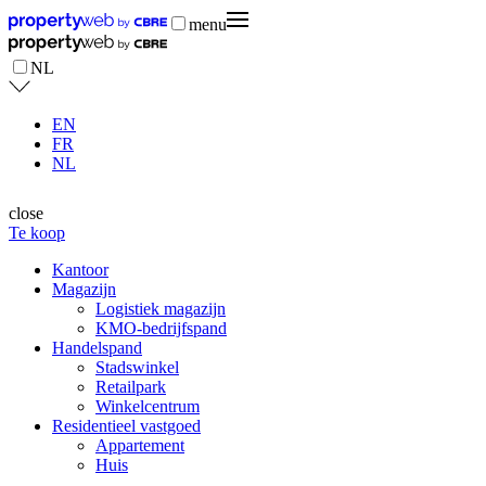
menu
NL
EN
FR
NL
close
Te koop
Kantoor
Magazijn
Logistiek magazijn
KMO-bedrijfspand
Handelspand
Stadswinkel
Retailpark
Winkelcentrum
Residentieel vastgoed
Appartement
Huis