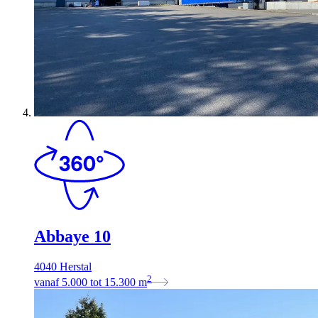
Abbaye 10
4040 Herstal
2
vanaf
5.000
tot
15.300
m