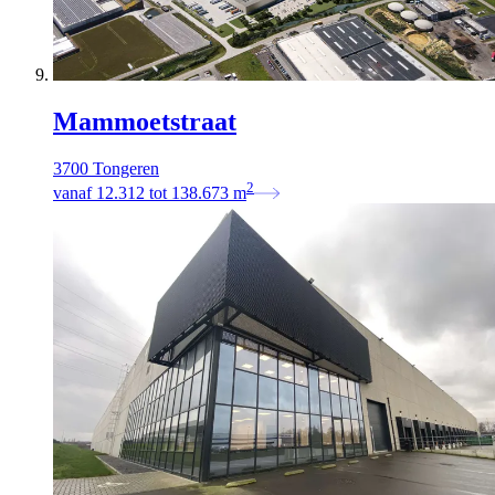
Mammoetstraat
3700 Tongeren
2
vanaf
12.312
tot
138.673
m