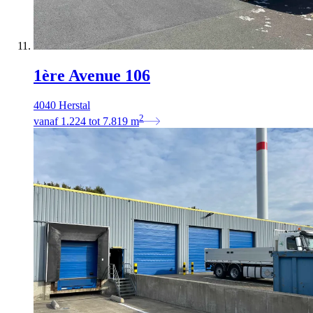
1ère Avenue 106
4040 Herstal
2
vanaf
1.224
tot
7.819
m