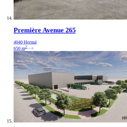
Première Avenue 265
4040 Herstal
2
650
m