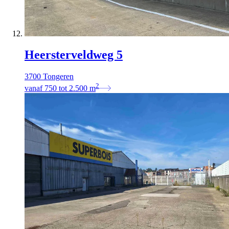
Heersterveldweg 5
3700 Tongeren
2
vanaf
750
tot
2.500
m