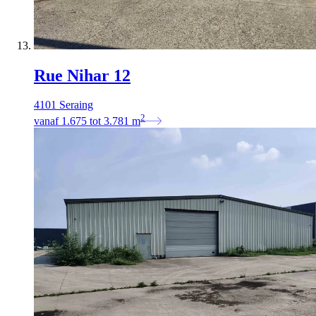
Rue Nihar 12
4101 Seraing
2
vanaf
1.675
tot
3.781
m