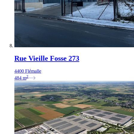
Rue Vieille Fosse 273
4400 Flémalle
2
484
m