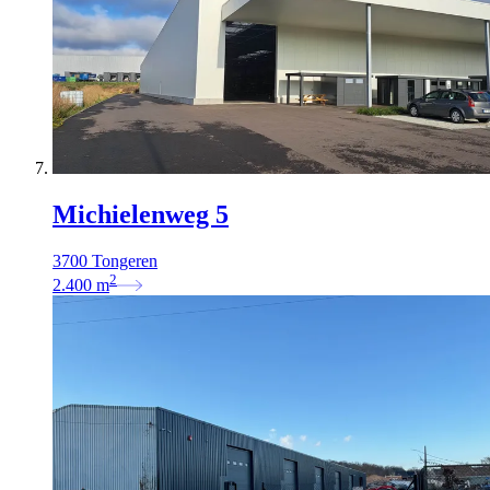
Michielenweg 5
3700 Tongeren
2
2.400
m