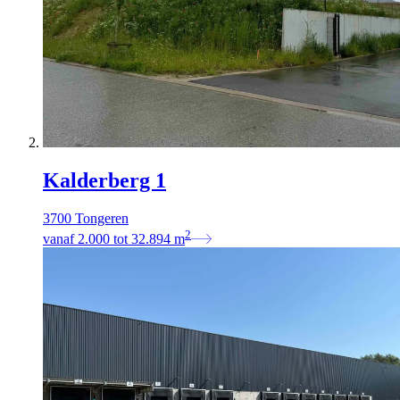
Kalderberg 1
3700 Tongeren
2
vanaf
2.000
tot
32.894
m