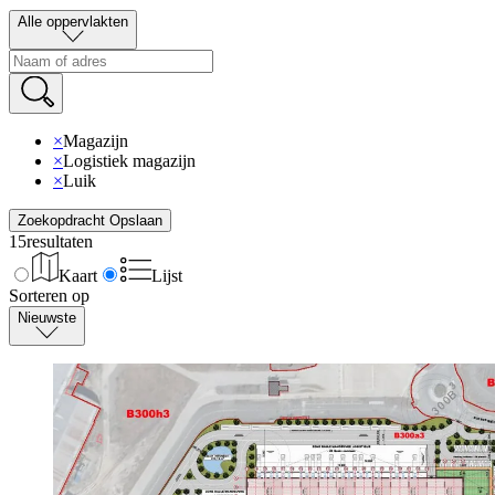
Alle oppervlakten
×
Magazijn
×
Logistiek magazijn
×
Luik
Zoekopdracht Opslaan
15
resultaten
Kaart
Lijst
Sorteren op
Nieuwste