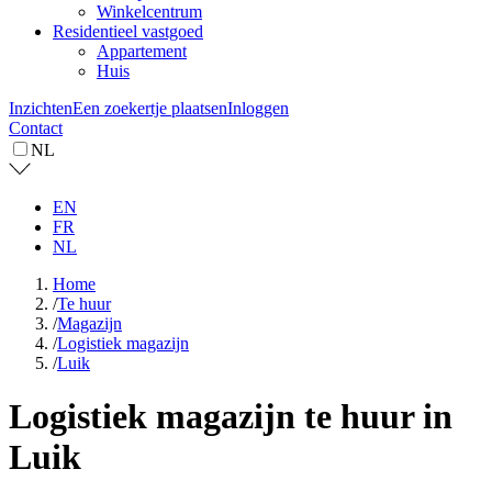
Winkelcentrum
Residentieel vastgoed
Appartement
Huis
Inzichten
Een zoekertje plaatsen
Inloggen
Contact
NL
EN
FR
NL
Home
/
Te huur
/
Magazijn
/
Logistiek magazijn
/
Luik
Logistiek magazijn te huur in
Luik