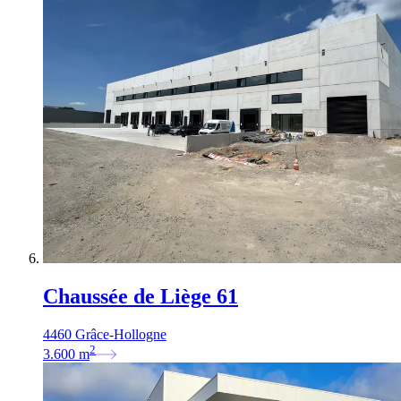
Chaussée de Liège 61
4460 Grâce-Hollogne
2
3.600
m