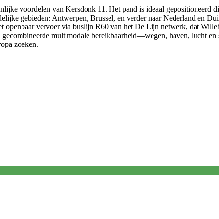
ijke voordelen van Kersdonk 11. Het pand is ideaal gepositioneerd dic
elijke gebieden: Antwerpen, Brussel, en verder naar Nederland en Dui
het openbaar vervoer via buslijn R60 van het De Lijn netwerk, dat Will
eze gecombineerde multimodale bereikbaarheid—wegen, haven, lucht en sp
uropa zoeken.