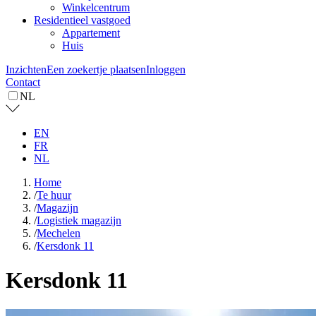
Winkelcentrum
Residentieel vastgoed
Appartement
Huis
Inzichten
Een zoekertje plaatsen
Inloggen
Contact
NL
EN
FR
NL
Home
/
Te huur
/
Magazijn
/
Logistiek magazijn
/
Mechelen
/
Kersdonk 11
Kersdonk 11