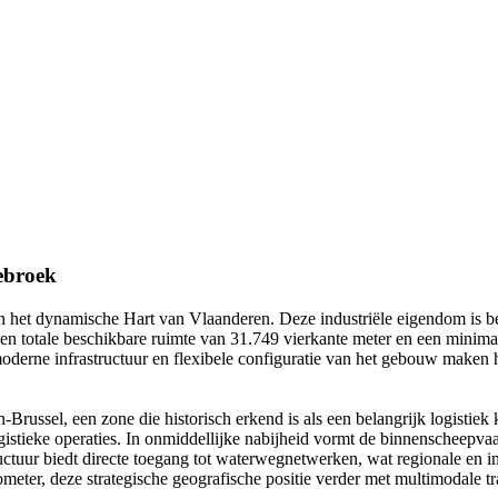
ebroek
 in het dynamische Hart van Vlaanderen. Deze industriële eigendom is be
 een totale beschikbare ruimte van 31.749 vierkante meter en een minima
moderne infrastructuur en flexibele configuratie van het gebouw maken 
russel, een zone die historisch erkend is als een belangrijk logistiek 
logistieke operaties. In onmiddellijke nabijheid vormt de binnenscheepvaa
ructuur biedt directe toegang tot waterwegnetwerken, wat regionale en 
lometer, deze strategische geografische positie verder met multimodale 