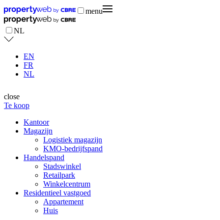
menu
NL
EN
FR
NL
close
Te koop
Kantoor
Magazijn
Logistiek magazijn
KMO-bedrijfspand
Handelspand
Stadswinkel
Retailpark
Winkelcentrum
Residentieel vastgoed
Appartement
Huis