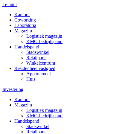
Te huur
Kantoor
Coworking
Laboratoria
Magazijn
Logistiek magazijn
KMO-bedrijfspand
Handelspand
Stadswinkel
Retailpark
Winkelcentrum
Residentieel vastgoed
Appartement
Huis
Investering
Kantoor
Magazijn
Logistiek magazijn
KMO-bedrijfspand
Handelspand
Stadswinkel
Retailpark