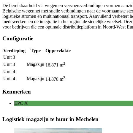
De bereikbaarheid via wegen en vervoersverbindingen vormen aanzienl
Belgische wegennet met snelle verbindingen naar de voornaamste sted
logistieke stromen en multinationaal transport. Aanvullend verbetert 
medewerkers en de integratie in het regionale stedelijke weefsel. D
voor bedrijven die een optimale distributieplatform in Noord-West E
Configuratie
Verdieping
Type
Oppervlakte
Unit 3
2
Unit 3
Magazijn
16.871
m
Unit 4
2
Unit 4
Magazijn
14.878
m
Kenmerken
EPC
X
Logistiek magazijn te huur in Mechelen