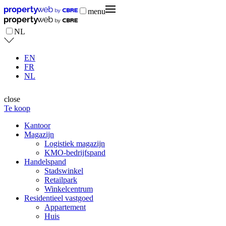
menu
NL
EN
FR
NL
close
Te koop
Kantoor
Magazijn
Logistiek magazijn
KMO-bedrijfspand
Handelspand
Stadswinkel
Retailpark
Winkelcentrum
Residentieel vastgoed
Appartement
Huis