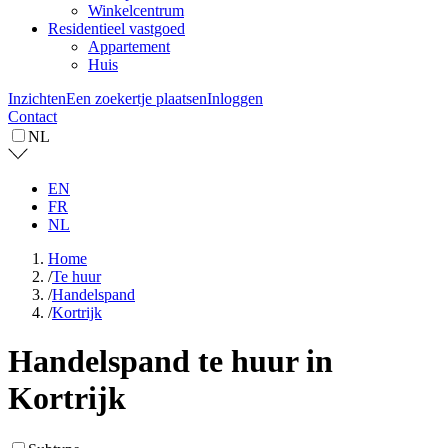
Winkelcentrum
Residentieel vastgoed
Appartement
Huis
Inzichten
Een zoekertje plaatsen
Inloggen
Contact
NL
EN
FR
NL
Home
/
Te huur
/
Handelspand
/
Kortrijk
Handelspand te huur in
Kortrijk