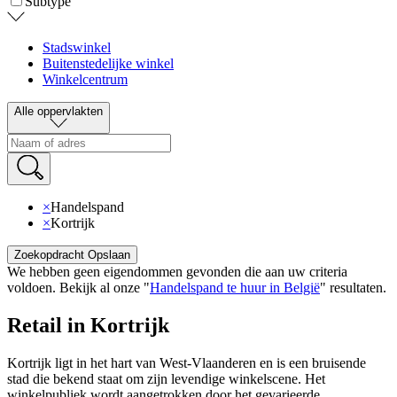
Subtype
Stadswinkel
Buitenstedelijke winkel
Winkelcentrum
Alle oppervlakten
×
Handelspand
×
Kortrijk
Zoekopdracht Opslaan
We hebben geen eigendommen gevonden die aan uw criteria
voldoen
.
Bekijk al onze
"
Handelspand te huur in België
"
resultaten
.
Retail in Kortrijk
Kortrijk ligt in het hart van West-Vlaanderen en is een bruisende
stad die bekend staat om zijn levendige winkelscene. Het
winkelpubliek wordt aangetrokken door het gevarieerde