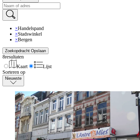
×
Handelspand
×
Stadswinkel
×
Bergen
Zoekopdracht Opslaan
8
resultaten
Kaart
Lijst
Sorteren op
Nieuwste