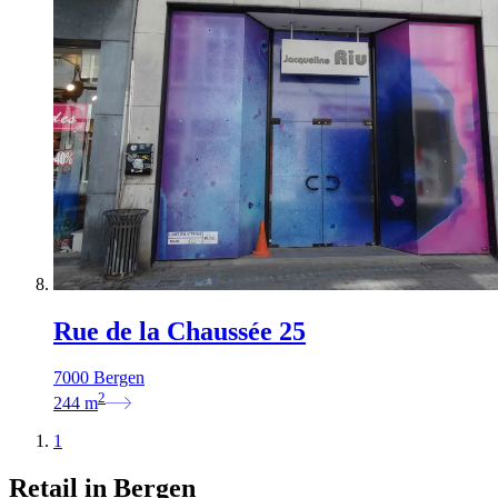
Rue de la Chaussée 25
7000 Bergen
2
244
m
1
Retail in Bergen