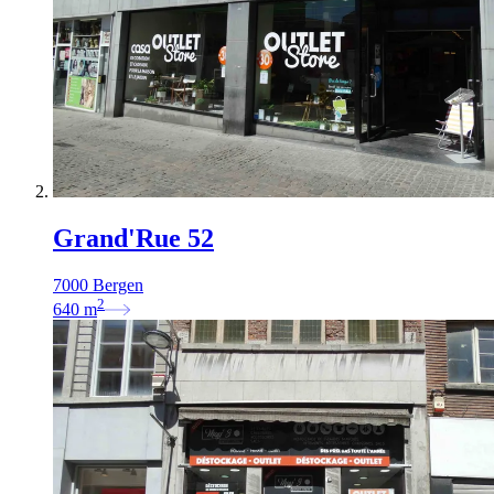
Grand'Rue 52
7000 Bergen
2
640
m