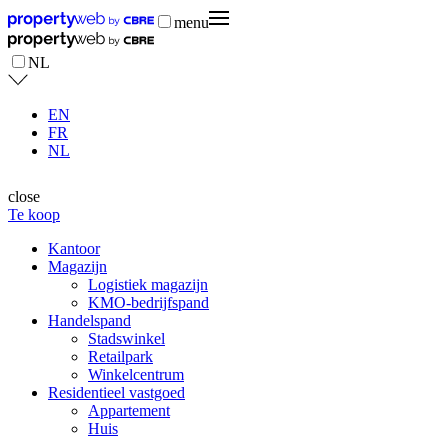
menu
NL
EN
FR
NL
close
Te koop
Kantoor
Magazijn
Logistiek magazijn
KMO-bedrijfspand
Handelspand
Stadswinkel
Retailpark
Winkelcentrum
Residentieel vastgoed
Appartement
Huis