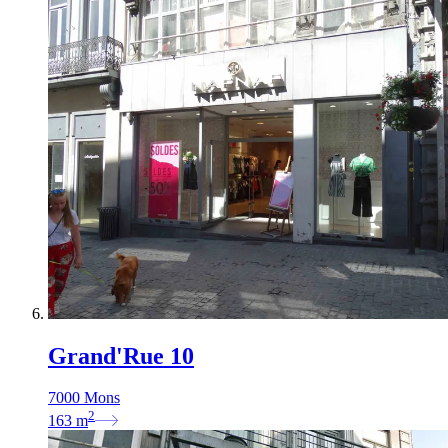
Grand'Rue 10
7000 Mons
2
163
m