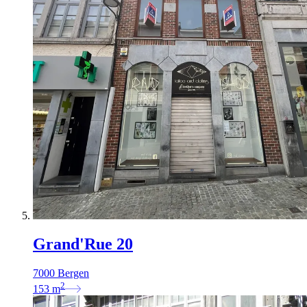
Grand'Rue 20
7000 Bergen
2
153
m