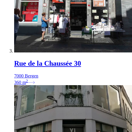
Rue de la Chaussée 30
7000 Bergen
2
360
m