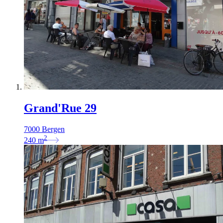
Grand'Rue 29
7000 Bergen
2
240
m