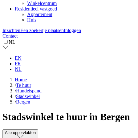
Winkelcentrum
Residentieel vastgoed
Appartement
Huis
Inzichten
Een zoekertje plaatsen
Inloggen
Contact
NL
EN
FR
NL
Home
/
Te huur
/
Handelspand
/
Stadswinkel
/
Bergen
Stadswinkel te huur in Bergen
Alle oppervlakten