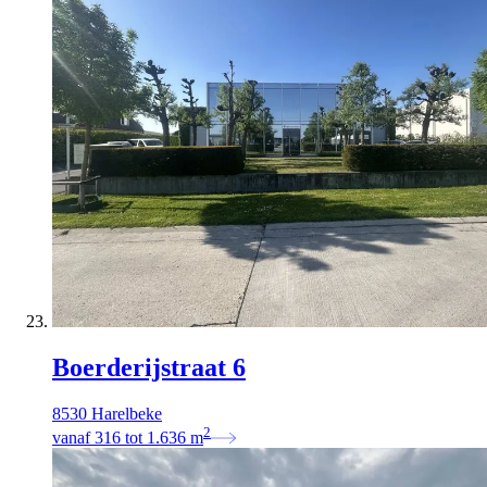
Boerderijstraat 6
8530 Harelbeke
2
vanaf
316
tot
1.636
m