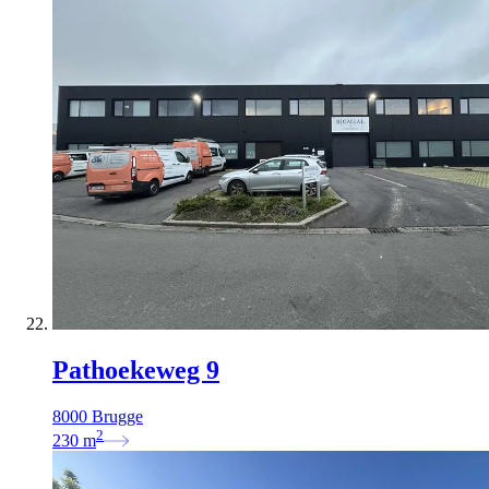
Pathoekeweg 9
8000 Brugge
2
230
m