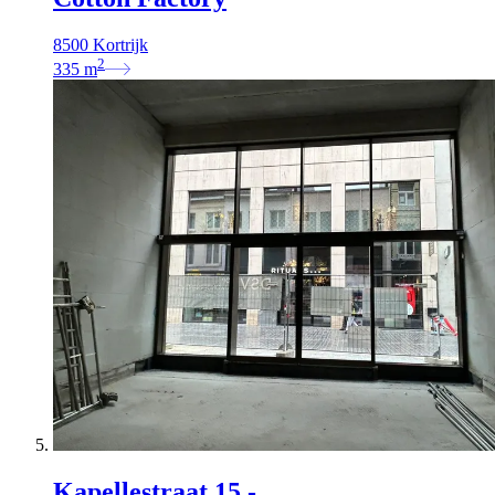
8500 Kortrijk
2
335
m
Kapellestraat 15 -