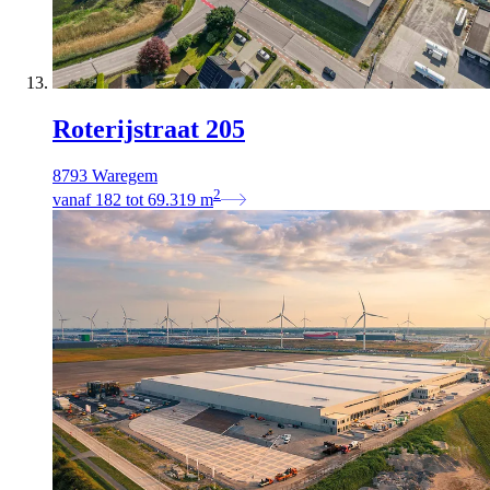
Roterijstraat 205
8793 Waregem
2
vanaf
182
tot
69.319
m