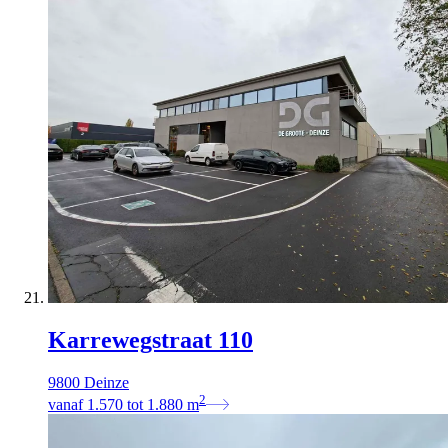
Karrewegstraat 110
9800 Deinze
2
vanaf
1.570
tot
1.880
m