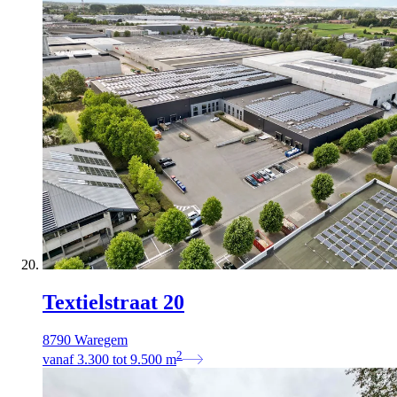
Textielstraat 20
8790 Waregem
2
vanaf
3.300
tot
9.500
m