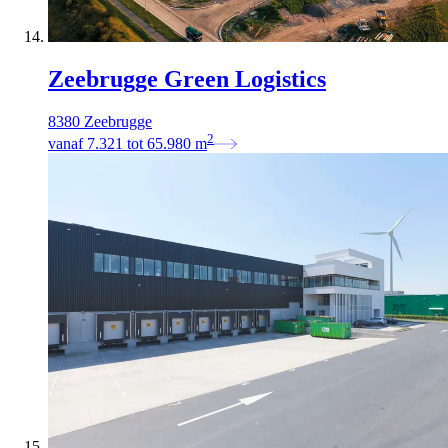
Zeebrugge Green Logistics
8380 Zeebrugge
2
vanaf
7.321
tot
65.980
m