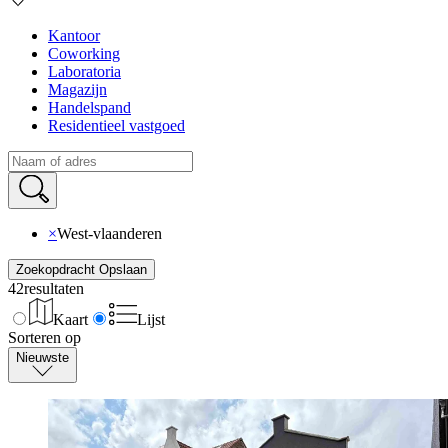
Kantoor
Coworking
Laboratoria
Magazijn
Handelspand
Residentieel vastgoed
×
West-vlaanderen
Zoekopdracht Opslaan
42
resultaten
Kaart
Lijst
Sorteren op
Nieuwste