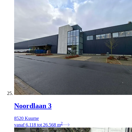
Noordlaan 3
8520 Kuurne
2
vanaf
6.118
tot
26.568
m