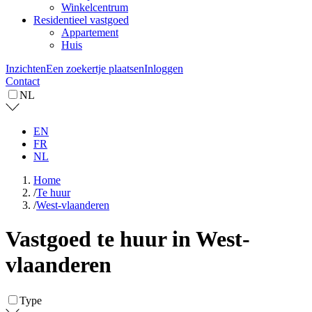
Winkelcentrum
Residentieel vastgoed
Appartement
Huis
Inzichten
Een zoekertje plaatsen
Inloggen
Contact
NL
EN
FR
NL
Home
/
Te huur
/
West-vlaanderen
Vastgoed te huur in West-
vlaanderen
Type