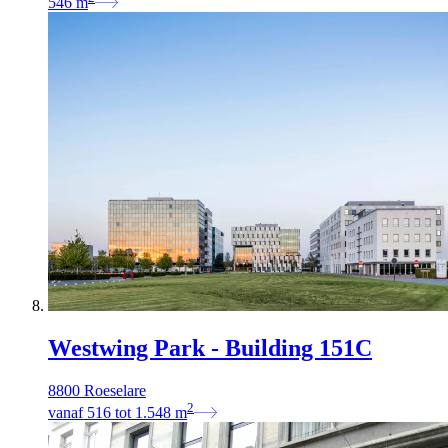
546
m
Westwing Park - Building 151C
8800 Roeselare
2
vanaf
516
tot
1.548
m