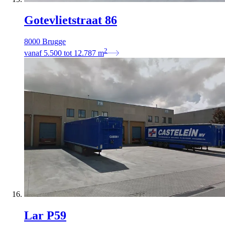
Gotevlietstraat 86
8000 Brugge
2
vanaf
5.500
tot
12.787
m
Lar P59