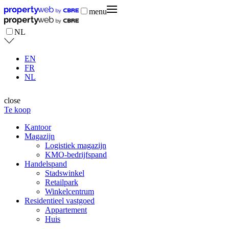
menu
NL
EN
FR
NL
close
Te koop
Kantoor
Magazijn
Logistiek magazijn
KMO-bedrijfspand
Handelspand
Stadswinkel
Retailpark
Winkelcentrum
Residentieel vastgoed
Appartement
Huis