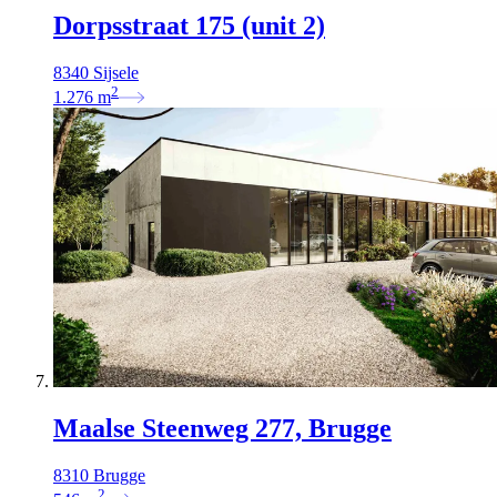
Dorpsstraat 175 (unit 2)
8340 Sijsele
2
1.276
m
Maalse Steenweg 277, Brugge
8310 Brugge
2