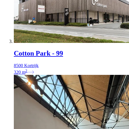
Cotton Park - 99
8500 Kortrijk
2
320
m