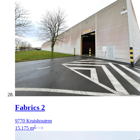
Fabrics 2
9770 Kruishoutem
2
15.175
m