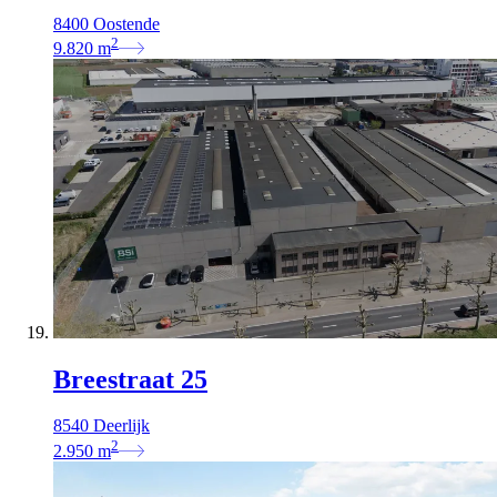
8400 Oostende
2
9.820
m
Breestraat 25
8540 Deerlijk
2
2.950
m