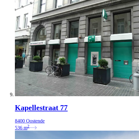
Kapellestraat 77
8400 Oostende
2
536
m