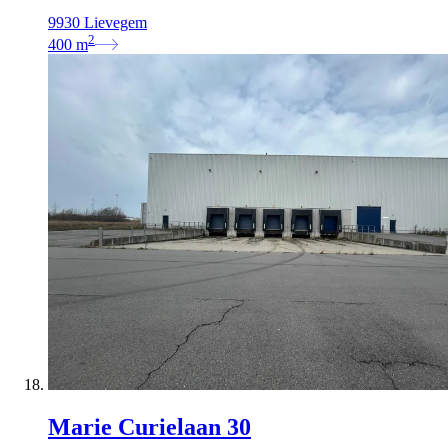
9930 Lievegem
2
400
m
Marie Curielaan 30