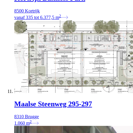
8500 Kortrijk
2
vanaf
335
tot
6.377,5
m
Maalse Steenweg 295-297
8310 Brugge
2
1.060
m