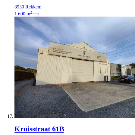
8930 Rekkem
2
1.600
m
Kruisstraat 61B