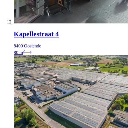
Kapellestraat 4
8400 Oostende
2
80
m