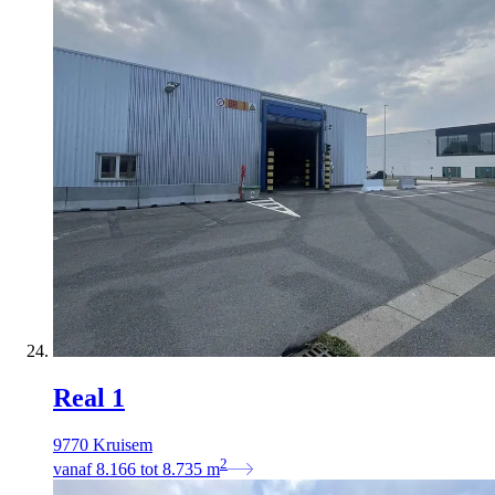
Real 1
9770 Kruisem
2
vanaf
8.166
tot
8.735
m