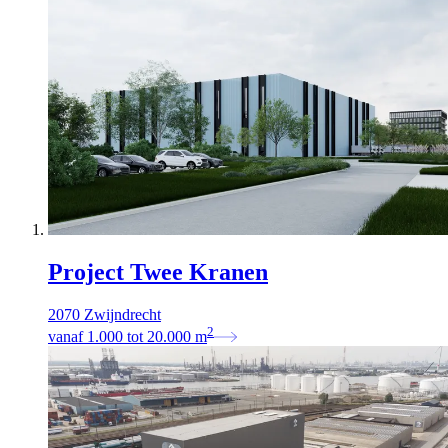
Project Twee Kranen
2070 Zwijndrecht
2
vanaf
1.000
tot
20.000
m