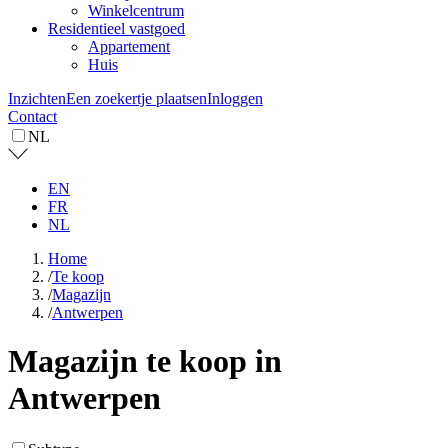
Winkelcentrum
Residentieel vastgoed
Appartement
Huis
Inzichten
Een zoekertje plaatsen
Inloggen
Contact
NL
EN
FR
NL
Home
/
Te koop
/
Magazijn
/
Antwerpen
Magazijn te koop in
Antwerpen