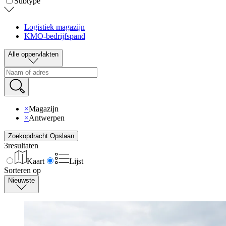
Subtype
Logistiek magazijn
KMO-bedrijfspand
Alle oppervlakten
×
Magazijn
×
Antwerpen
Zoekopdracht Opslaan
3
resultaten
Kaart
Lijst
Sorteren op
Nieuwste