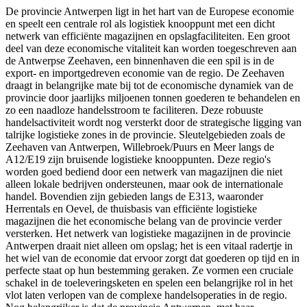
De provincie Antwerpen ligt in het hart van de Europese economie
en speelt een centrale rol als logistiek knooppunt met een dicht
netwerk van efficiënte magazijnen en opslagfaciliteiten. Een groot
deel van deze economische vitaliteit kan worden toegeschreven aan
de Antwerpse Zeehaven, een binnenhaven die een spil is in de
export- en importgedreven economie van de regio. De Zeehaven
draagt in belangrijke mate bij tot de economische dynamiek van de
provincie door jaarlijks miljoenen tonnen goederen te behandelen en
zo een naadloze handelsstroom te faciliteren. Deze robuuste
handelsactiviteit wordt nog versterkt door de strategische ligging van
talrijke logistieke zones in de provincie. Sleutelgebieden zoals de
Zeehaven van Antwerpen, Willebroek/Puurs en Meer langs de
A12/E19 zijn bruisende logistieke knooppunten. Deze regio's
worden goed bediend door een netwerk van magazijnen die niet
alleen lokale bedrijven ondersteunen, maar ook de internationale
handel. Bovendien zijn gebieden langs de E313, waaronder
Herrentals en Oevel, de thuisbasis van efficiënte logistieke
magazijnen die het economische belang van de provincie verder
versterken. Het netwerk van logistieke magazijnen in de provincie
Antwerpen draait niet alleen om opslag; het is een vitaal radertje in
het wiel van de economie dat ervoor zorgt dat goederen op tijd en in
perfecte staat op hun bestemming geraken. Ze vormen een cruciale
schakel in de toeleveringsketen en spelen een belangrijke rol in het
vlot laten verlopen van de complexe handelsoperaties in de regio.