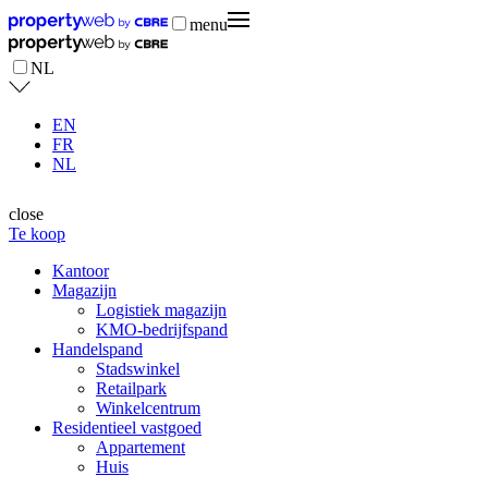
menu
NL
EN
FR
NL
close
Te koop
Kantoor
Magazijn
Logistiek magazijn
KMO-bedrijfspand
Handelspand
Stadswinkel
Retailpark
Winkelcentrum
Residentieel vastgoed
Appartement
Huis