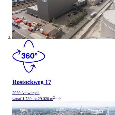
Rostockweg 17
2030 Antwerpen
2
vanaf
1.780
tot
29.020
m