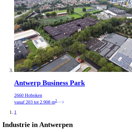
Antwerp Business Park
2660 Hoboken
2
vanaf
203
tot
2.908
m
1
Industrie in Antwerpen