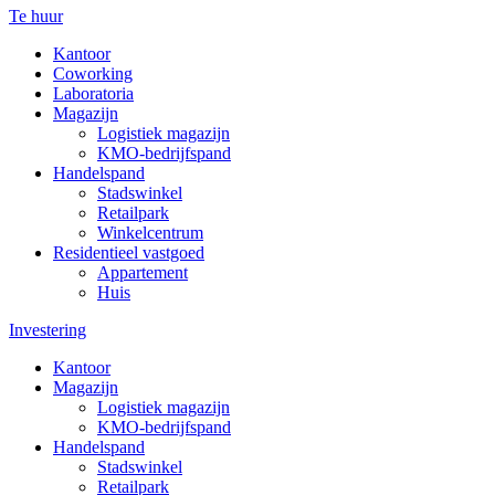
Te huur
Kantoor
Coworking
Laboratoria
Magazijn
Logistiek magazijn
KMO-bedrijfspand
Handelspand
Stadswinkel
Retailpark
Winkelcentrum
Residentieel vastgoed
Appartement
Huis
Investering
Kantoor
Magazijn
Logistiek magazijn
KMO-bedrijfspand
Handelspand
Stadswinkel
Retailpark