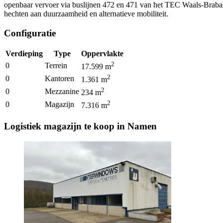
openbaar vervoer via buslijnen 472 en 471 van het TEC Waals-Brabant
hechten aan duurzaamheid en alternatieve mobiliteit.
Configuratie
Verdieping
Type
Oppervlakte
2
0
Terrein
17.599
m
2
0
Kantoren
1.361
m
2
0
Mezzanine
234
m
2
0
Magazijn
7.316
m
Logistiek magazijn te koop in Namen