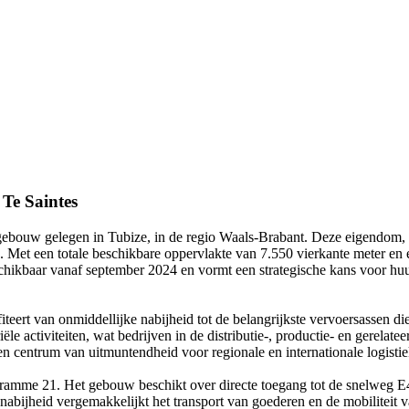
,
Te
Saintes
gebouw gelegen in Tubize, in de regio Waals-Brabant. Deze eigendom, 
n. Met een totale beschikbare oppervlakte van 7.550 vierkante meter en
chikbaar vanaf september 2024 en vormt een strategische kans voor huurd
fiteert van onmiddellijke nabijheid tot de belangrijkste vervoersassen 
ële activiteiten, wat bedrijven in de distributie-, productie- en gerelat
en centrum van uitmuntendheid voor regionale en internationale logistiek
amme 21. Het gebouw beschikt over directe toegang tot de snelweg E42
nabijheid vergemakkelijkt het transport van goederen en de mobiliteit 