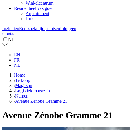
Winkelcentrum
Residentieel vastgoed
Appartement
Huis
Inzichten
Een zoekertje plaatsen
Inloggen
Contact
NL
EN
FR
NL
Home
/
Te koop
/
Magazijn
/
Logistiek magazijn
/
Namen
/
Avenue Zénobe Gramme 21
Avenue Zénobe Gramme 21