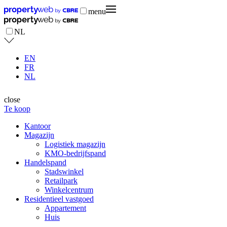
menu
NL
EN
FR
NL
close
Te koop
Kantoor
Magazijn
Logistiek magazijn
KMO-bedrijfspand
Handelspand
Stadswinkel
Retailpark
Winkelcentrum
Residentieel vastgoed
Appartement
Huis