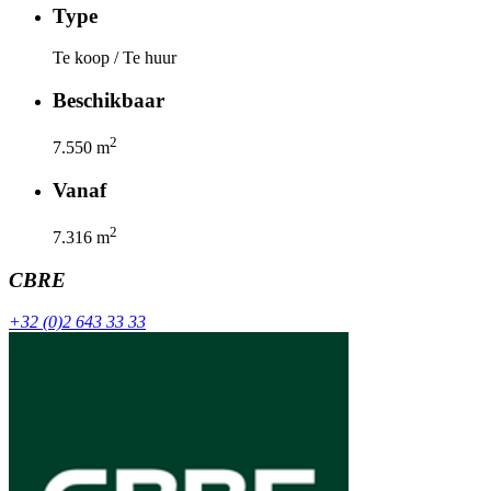
Type
Te koop / Te huur
Beschikbaar
2
7.550
m
Vanaf
2
7.316
m
CBRE
+32 (0)2 643 33 33