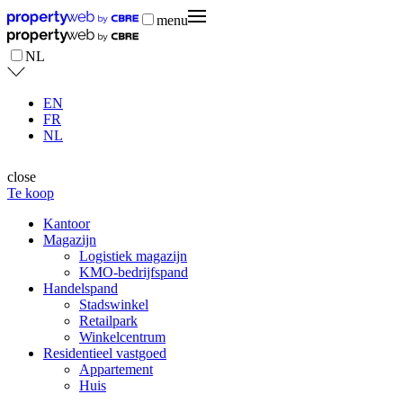
menu
NL
EN
FR
NL
close
Te koop
Kantoor
Magazijn
Logistiek magazijn
KMO-bedrijfspand
Handelspand
Stadswinkel
Retailpark
Winkelcentrum
Residentieel vastgoed
Appartement
Huis