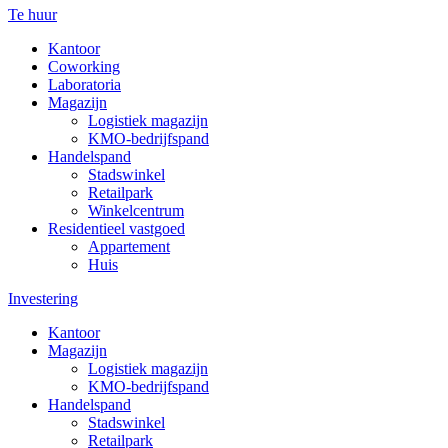
Te huur
Kantoor
Coworking
Laboratoria
Magazijn
Logistiek magazijn
KMO-bedrijfspand
Handelspand
Stadswinkel
Retailpark
Winkelcentrum
Residentieel vastgoed
Appartement
Huis
Investering
Kantoor
Magazijn
Logistiek magazijn
KMO-bedrijfspand
Handelspand
Stadswinkel
Retailpark