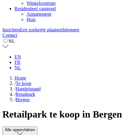
Winkelcentrum
Residentieel vastgoed
Appartement
Huis
Inzichten
Een zoekertje plaatsen
Inloggen
Contact
NL
EN
FR
NL
Home
/
Te koop
/
Handelspand
/
Retailpark
/
Bergen
Retailpark te koop in Bergen
Alle oppervlakten