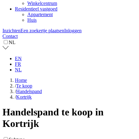
Winkelcentrum
Residentieel vastgoed
Appartement
Huis
Inzichten
Een zoekertje plaatsen
Inloggen
Contact
NL
EN
FR
NL
Home
/
Te koop
/
Handelspand
/
Kortrijk
Handelspand te koop in
Kortrijk