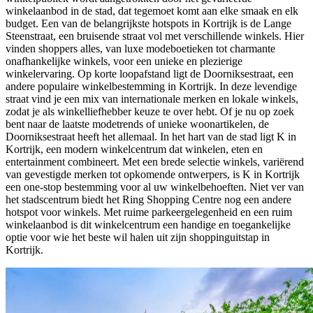
winkelaanbod in de stad, dat tegemoet komt aan elke smaak en elk
budget. Een van de belangrijkste hotspots in Kortrijk is de Lange
Steenstraat, een bruisende straat vol met verschillende winkels. Hier
vinden shoppers alles, van luxe modeboetieken tot charmante
onafhankelijke winkels, voor een unieke en plezierige
winkelervaring. Op korte loopafstand ligt de Doorniksestraat, een
andere populaire winkelbestemming in Kortrijk. In deze levendige
straat vind je een mix van internationale merken en lokale winkels,
zodat je als winkelliefhebber keuze te over hebt. Of je nu op zoek
bent naar de laatste modetrends of unieke woonartikelen, de
Doorniksestraat heeft het allemaal. In het hart van de stad ligt K in
Kortrijk, een modern winkelcentrum dat winkelen, eten en
entertainment combineert. Met een brede selectie winkels, variërend
van gevestigde merken tot opkomende ontwerpers, is K in Kortrijk
een one-stop bestemming voor al uw winkelbehoeften. Niet ver van
het stadscentrum biedt het Ring Shopping Centre nog een andere
hotspot voor winkels. Met ruime parkeergelegenheid en een ruim
winkelaanbod is dit winkelcentrum een handige en toegankelijke
optie voor wie het beste wil halen uit zijn shoppinguitstap in
Kortrijk.