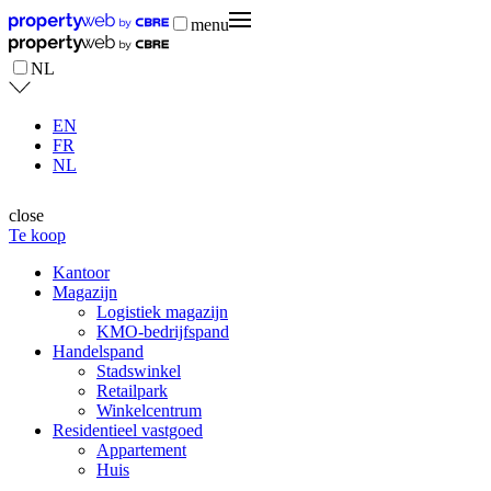
menu
NL
EN
FR
NL
close
Te koop
Kantoor
Magazijn
Logistiek magazijn
KMO-bedrijfspand
Handelspand
Stadswinkel
Retailpark
Winkelcentrum
Residentieel vastgoed
Appartement
Huis