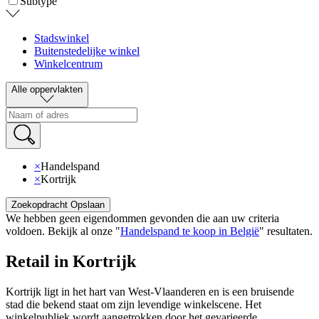
Subtype
Stadswinkel
Buitenstedelijke winkel
Winkelcentrum
Alle oppervlakten
×
Handelspand
×
Kortrijk
Zoekopdracht Opslaan
We hebben geen eigendommen gevonden die aan uw criteria
voldoen
.
Bekijk al onze
"
Handelspand te koop in België
"
resultaten
.
Retail in Kortrijk
Kortrijk ligt in het hart van West-Vlaanderen en is een bruisende
stad die bekend staat om zijn levendige winkelscene. Het
winkelpubliek wordt aangetrokken door het gevarieerde