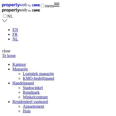
menu
NL
EN
FR
NL
close
Te koop
Kantoor
Magazijn
Logistiek magazijn
KMO-bedrijfspand
Handelspand
Stadswinkel
Retailpark
Winkelcentrum
Residentieel vastgoed
Appartement
Huis