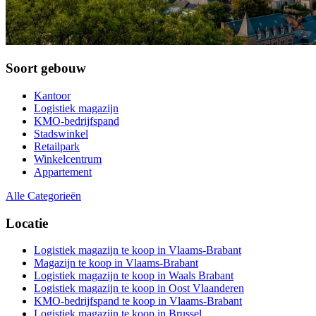
Soort gebouw
Kantoor
Logistiek magazijn
KMO-bedrijfspand
Stadswinkel
Retailpark
Winkelcentrum
Appartement
Alle Categorieën
Locatie
Logistiek magazijn te koop in Vlaams-Brabant
Magazijn te koop in Vlaams-Brabant
Logistiek magazijn te koop in Waals Brabant
Logistiek magazijn te koop in Oost Vlaanderen
KMO-bedrijfspand te koop in Vlaams-Brabant
Logistiek magazijn te koop in Brussel