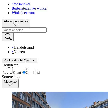
Stadswinkel
Buitenstedelijke winkel
Winkelcentrum
Alle oppervlakten
×
Handelspand
×
Namen
Zoekopdracht Opslaan
1
resultaten
Kaart
Lijst
Sorteren op
Nieuwste