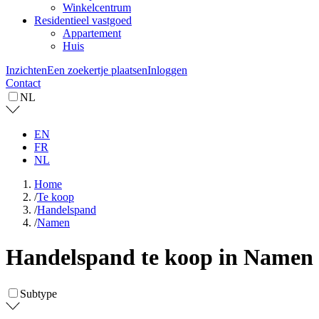
Winkelcentrum
Residentieel vastgoed
Appartement
Huis
Inzichten
Een zoekertje plaatsen
Inloggen
Contact
NL
EN
FR
NL
Home
/
Te koop
/
Handelspand
/
Namen
Handelspand te koop in Namen
Subtype