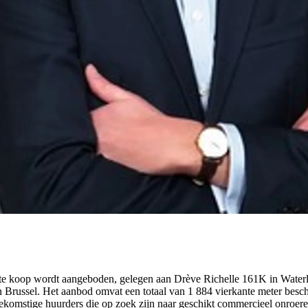
e te koop wordt aangeboden, gelegen aan Drève Richelle 161K in Water
 Brussel. Het aanbod omvat een totaal van 1 884 vierkante meter besc
n toekomstige huurders die op zoek zijn naar geschikt commercieel onroe