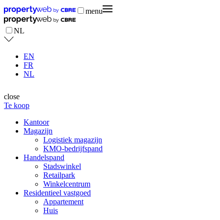
menu
NL
EN
FR
NL
close
Te koop
Kantoor
Magazijn
Logistiek magazijn
KMO-bedrijfspand
Handelspand
Stadswinkel
Retailpark
Winkelcentrum
Residentieel vastgoed
Appartement
Huis