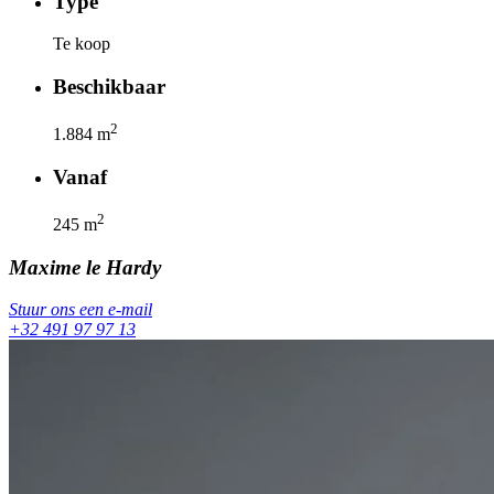
Type
Te koop
Beschikbaar
2
1.884
m
Vanaf
2
245
m
Maxime
le Hardy
Stuur ons een e-mail
+32 491 97 97 13