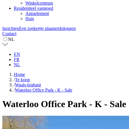
Winkelcentrum
Residentieel vastgoed
Appartement
Huis
Inzichten
Een zoekertje plaatsen
Inloggen
Contact
NL
EN
FR
NL
Home
/
Te koop
/
Waals-brabant
/
Waterloo Office Park - K - Sale
Waterloo Office Park - K - Sale