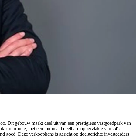
loo. Dit gebouw maakt deel uit van een prestigieus vastgoedpark van
hikbare ruimte, met een minimaal deelbare oppervlakte van 245
rend goed. Deze verkoopkans is gericht op doelgerichte investeerders