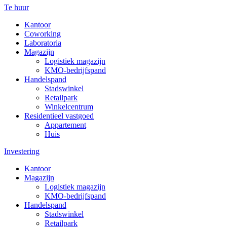
Te huur
Kantoor
Coworking
Laboratoria
Magazijn
Logistiek magazijn
KMO-bedrijfspand
Handelspand
Stadswinkel
Retailpark
Winkelcentrum
Residentieel vastgoed
Appartement
Huis
Investering
Kantoor
Magazijn
Logistiek magazijn
KMO-bedrijfspand
Handelspand
Stadswinkel
Retailpark