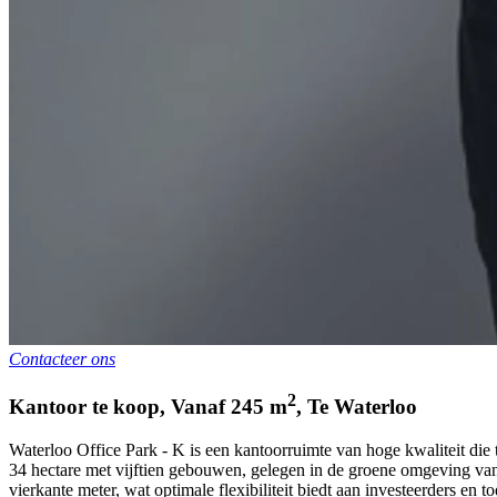
Contacteer ons
2
Kantoor te koop
,
Vanaf
245
m
,
Te
Waterloo
Waterloo Office Park - K is een kantoorruimte van hoge kwaliteit di
34 hectare met vijftien gebouwen, gelegen in de groene omgeving van
vierkante meter, wat optimale flexibiliteit biedt aan investeerders e