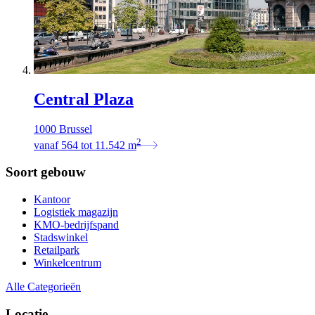
Central Plaza
1000 Brussel
2
vanaf
564
tot
11.542
m
Soort gebouw
Kantoor
Logistiek magazijn
KMO-bedrijfspand
Stadswinkel
Retailpark
Winkelcentrum
Alle Categorieën
Locatie