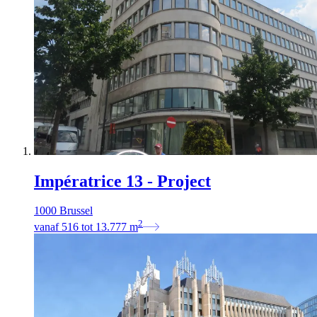
Impératrice 13 - Project
1000 Brussel
2
vanaf
516
tot
13.777
m