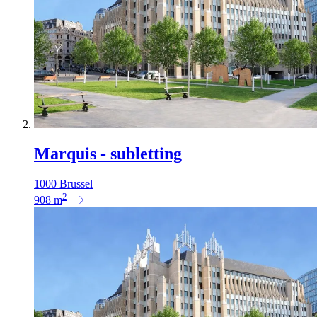
Marquis - subletting
1000 Brussel
2
908
m