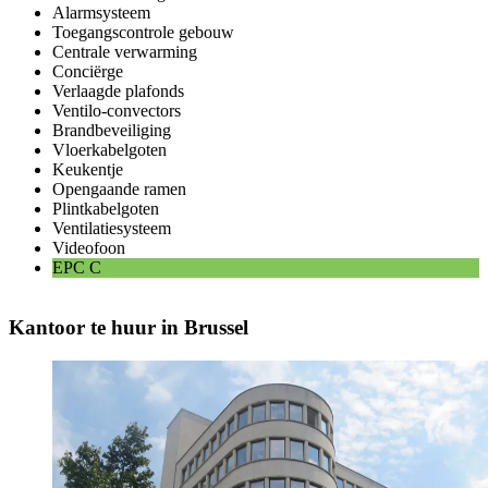
Alarmsysteem
Toegangscontrole gebouw
Centrale verwarming
Conciërge
Verlaagde plafonds
Ventilo-convectors
Brandbeveiliging
Vloerkabelgoten
Keukentje
Opengaande ramen
Plintkabelgoten
Ventilatiesysteem
Videofoon
EPC
C
Kantoor te huur in Brussel