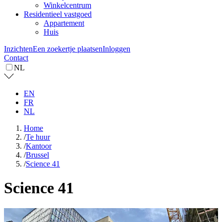
Winkelcentrum
Residentieel vastgoed
Appartement
Huis
Inzichten
Een zoekertje plaatsen
Inloggen
Contact
NL
EN
FR
NL
Home
/
Te huur
/
Kantoor
/
Brussel
/
Science 41
Science 41