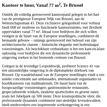
2
Kantoor te huur
,
Vanaf
77
m
,
Te
Brussel
Ontdek dit volledig gerenoveerd kantoorpand gelegen in het hart
van de prestigieuze Europese Wijk van Brussel, aan de
Wetenschapsstraat 41. Deze exclusieve gelegenheid voor verhuur
biedt 608 m² moderne en functionele kantoorruimtes, met flexibele
oppervlaktes vanaf 77 m². Ideaal voor bedrijven die zich willen
vestigen in de buurt van de Europese instellingen, combineert dit
bestaande gebouw – onlangs gerenoveerd met behoud van zijn
architectonische charme – historische elegantie met hedendaagse
voorzieningen. Als beschikbare verhuurkans is het een kant-en-klare
oplossing voor bedrijven die een dynamische professionele
omgeving zoeken in het bruisende centrum van Brussel.
Gelegen in de levendige Leopoldswijk, profiteert Science 41 van
een uitzonderlijke omgeving in de diplomatieke driehoek van
Brussel. Op wandelafstand van de Europese instellingen vindt u een
unieke concentratie aan ambassades, internationale organisaties en
hoofdkantoren van multinationals. De buurt barst van de
hoogwaardige voorzieningen: gastronomische restaurants,
gespecialiseerde winkels, moderne sportscholen en groene oases
zoals het Jubelpark op 500 meter. Deze kosmopolitische sfeer, die
professionele dynamiek combineert met stedelijke levenskwaliteit,
biedt medewerkers een inspirerende werkomgeving in een