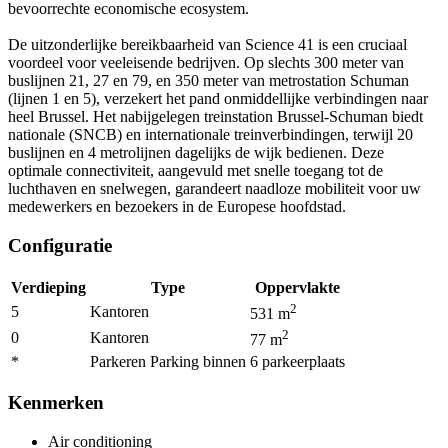
bevoorrechte economische ecosystem.
De uitzonderlijke bereikbaarheid van Science 41 is een cruciaal
voordeel voor veeleisende bedrijven. Op slechts 300 meter van
buslijnen 21, 27 en 79, en 350 meter van metrostation Schuman
(lijnen 1 en 5), verzekert het pand onmiddellijke verbindingen naar
heel Brussel. Het nabijgelegen treinstation Brussel-Schuman biedt
nationale (SNCB) en internationale treinverbindingen, terwijl 20
buslijnen en 4 metrolijnen dagelijks de wijk bedienen. Deze
optimale connectiviteit, aangevuld met snelle toegang tot de
luchthaven en snelwegen, garandeert naadloze mobiliteit voor uw
medewerkers en bezoekers in de Europese hoofdstad.
Configuratie
Verdieping
Type
Oppervlakte
2
5
Kantoren
531
m
2
0
Kantoren
77
m
*
Parkeren Parking binnen
6
parkeerplaats
Kenmerken
Air conditioning