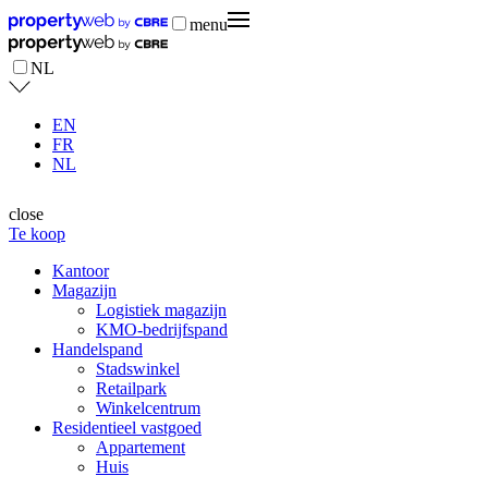
menu
NL
EN
FR
NL
close
Te koop
Kantoor
Magazijn
Logistiek magazijn
KMO-bedrijfspand
Handelspand
Stadswinkel
Retailpark
Winkelcentrum
Residentieel vastgoed
Appartement
Huis