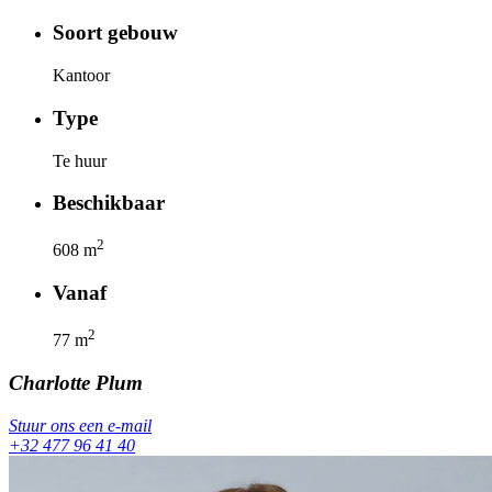
Soort gebouw
Kantoor
Type
Te huur
Beschikbaar
2
608
m
Vanaf
2
77
m
Charlotte
Plum
Stuur ons een e-mail
+32 477 96 41 40