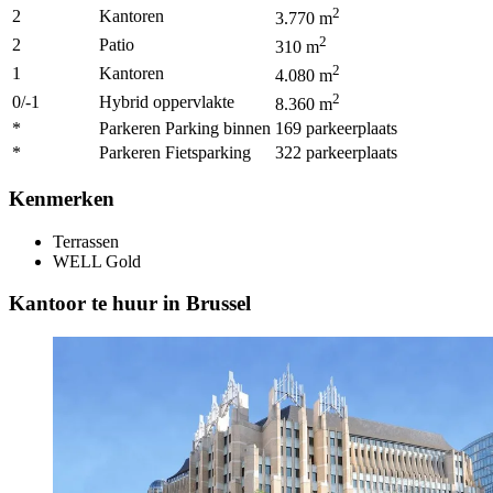
2
2
Kantoren
3.770
m
2
2
Patio
310
m
2
1
Kantoren
4.080
m
2
0/-1
Hybrid oppervlakte
8.360
m
*
Parkeren Parking binnen
169
parkeerplaats
*
Parkeren Fietsparking
322
parkeerplaats
Kenmerken
Terrassen
WELL
Gold
Kantoor te huur in Brussel