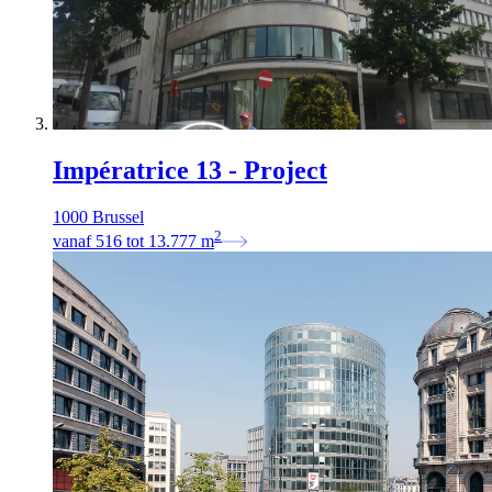
Impératrice 13 - Project
1000 Brussel
2
vanaf
516
tot
13.777
m