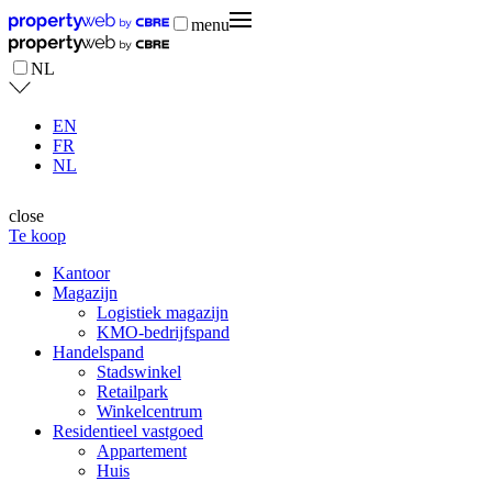
menu
NL
EN
FR
NL
close
Te koop
Kantoor
Magazijn
Logistiek magazijn
KMO-bedrijfspand
Handelspand
Stadswinkel
Retailpark
Winkelcentrum
Residentieel vastgoed
Appartement
Huis