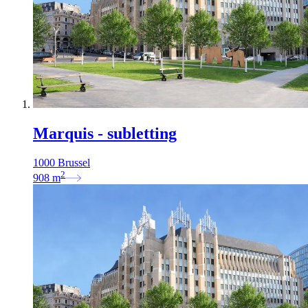
Marquis - subletting
1000 Brussel
2
908
m