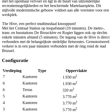
met het openbaar vervoer en ligt in de buurt van uitzonderlijke
recreatiemogelijkheden en het beschermde Martelaarsplein. Dit
stijlvolle modernistische gebouw voldoet aan alle vereisten voor een
werkplek.
The Hive, een perfect multimodaal knooppunt!
Met het Centraal Station op loopafstand (10 minuten). De metro-,
tram- en busstations De Brouckère en Rogier liggen ook op slechts
enkele minuten afstand (5 minuten). De ingang van de Hive is direct
verbonden met de belangrijkste stedelijke fietsroutes. Gemotoriseerd
verkeer is in een paar minuten verbonden met de ring rond de stad
Brussel.
Configuratie
Verdieping
Type
Oppervlakte
2
7
Kantoren
1.930
m
2
6
Kantoren
1.930
m
2
6
Terras
320
m
2
5
Kantoren
3.770
m
2
4
Kantoren
3.770
m
2
3
Kantoren
3.770
m