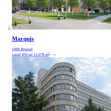
Marquis
1000 Brussel
2
vanaf
450
tot
12.678
m