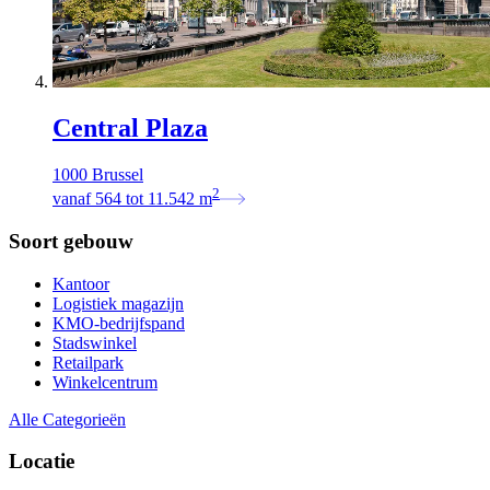
Central Plaza
1000 Brussel
2
vanaf
564
tot
11.542
m
Soort gebouw
Kantoor
Logistiek magazijn
KMO-bedrijfspand
Stadswinkel
Retailpark
Winkelcentrum
Alle Categorieën
Locatie