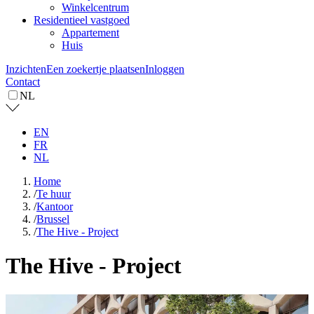
Winkelcentrum
Residentieel vastgoed
Appartement
Huis
Inzichten
Een zoekertje plaatsen
Inloggen
Contact
NL
EN
FR
NL
Home
/
Te huur
/
Kantoor
/
Brussel
/
The Hive - Project
The Hive - Project