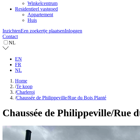
Winkelcentrum
Residentieel vastgoed
Appartement
Huis
Inzichten
Een zoekertje plaatsen
Inloggen
Contact
NL
EN
FR
NL
Home
/
Te koop
/
Charleroi
/
Chaussée de Philippeville/Rue du Bois Planté
Chaussée de Philippeville/Rue d