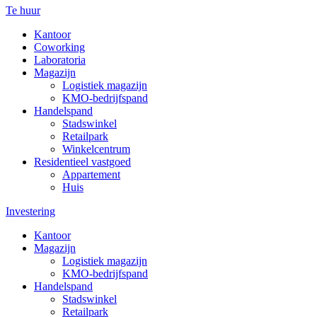
Te huur
Kantoor
Coworking
Laboratoria
Magazijn
Logistiek magazijn
KMO-bedrijfspand
Handelspand
Stadswinkel
Retailpark
Winkelcentrum
Residentieel vastgoed
Appartement
Huis
Investering
Kantoor
Magazijn
Logistiek magazijn
KMO-bedrijfspand
Handelspand
Stadswinkel
Retailpark