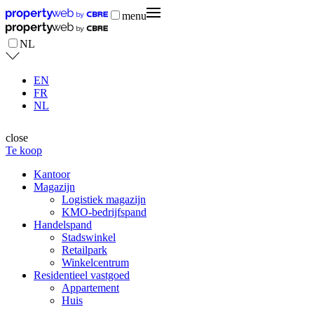
menu
NL
EN
FR
NL
close
Te koop
Kantoor
Magazijn
Logistiek magazijn
KMO-bedrijfspand
Handelspand
Stadswinkel
Retailpark
Winkelcentrum
Residentieel vastgoed
Appartement
Huis