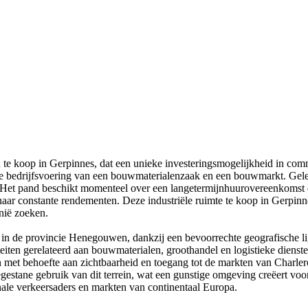
in te koop in Gerpinnes, dat een unieke investeringsmogelijkheid in co
 bedrijfsvoering van een bouwmaterialenzaak en een bouwmarkt. Gelegen
en. Het pand beschikt momenteel over een langetermijnhuurovereenkomst
 naar constante rendementen. Deze industriële ruimte te koop in Gerpinne
nië zoeken.
in de provincie Henegouwen, dankzij een bevoorrechte geografische lig
teiten gerelateerd aan bouwmaterialen, groothandel en logistieke dienst
n met behoefte aan zichtbaarheid en toegang tot de markten van Charlero
oegestane gebruik van dit terrein, wat een gunstige omgeving creëert v
onale verkeersaders en markten van continentaal Europa.