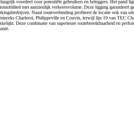
angrijk voordeel voor potentiële gebruikers en beleggers. Het pand ligt
tomobiliteit met aanzienlijk verkeersvolume. Deze ligging garandeert ge
rkingsbedrijven. Naast routeverbinding profiteert de locatie ook van u
eeks Charleroi, Philippeville en Couvin, terwijl lijn 19 van TEC Char
kelijkt. Deze combinatie van superieure routebereikbaarheid en perfo
onië.