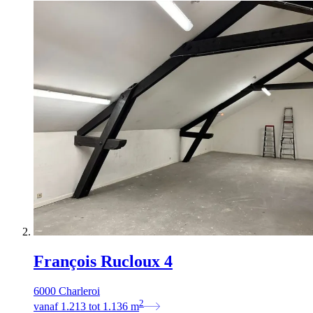
François Rucloux 4
6000 Charleroi
2
vanaf
1.213
tot
1.136
m