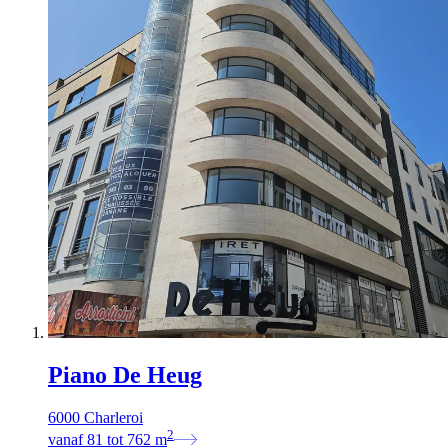
Piano De Heug
6000 Charleroi
2
vanaf
81
tot
762
m