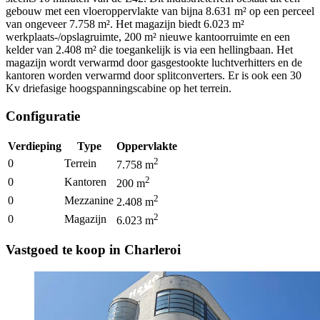
gebouw met een vloeroppervlakte van bijna 8.631 m² op een perceel
van ongeveer 7.758 m². Het magazijn biedt 6.023 m²
werkplaats-/opslagruimte, 200 m² nieuwe kantoorruimte en een
kelder van 2.408 m² die toegankelijk is via een hellingbaan. Het
magazijn wordt verwarmd door gasgestookte luchtverhitters en de
kantoren worden verwarmd door splitconverters. Er is ook een 30
Kv driefasige hoogspanningscabine op het terrein.
Configuratie
Verdieping
Type
Oppervlakte
2
0
Terrein
7.758
m
2
0
Kantoren
200
m
2
0
Mezzanine
2.408
m
2
0
Magazijn
6.023
m
Vastgoed te koop in Charleroi