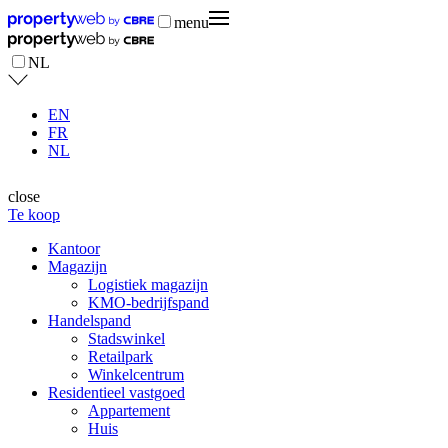
menu
NL
EN
FR
NL
close
Te koop
Kantoor
Magazijn
Logistiek magazijn
KMO-bedrijfspand
Handelspand
Stadswinkel
Retailpark
Winkelcentrum
Residentieel vastgoed
Appartement
Huis