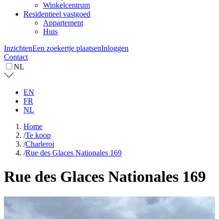
Winkelcentrum
Residentieel vastgoed
Appartement
Huis
Inzichten
Een zoekertje plaatsen
Inloggen
Contact
NL
EN
FR
NL
Home
/
Te koop
/
Charleroi
/
Rue des Glaces Nationales 169
Rue des Glaces Nationales 169