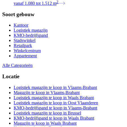
2
vanaf
1.080
tot
1.512
m
Soort gebouw
Kantoor
Logistiek magazijn
KMO-bedrijfspand
Stadswinkel
Retailpark
Winkelcentrum
Appartement
Alle Categorieën
Locatie
Logistiek magazijn te koop in Vlaams-Brabant
Magazijn te koop in Vlaams-Brabant
Logistiek magazijn te koop in Waals Brabant
Logistiek magazijn te koop in Oost Vlaanderen
KMO-bedrijfspand te koop in Vlaams-Brabant
Logistiek magazijn te koop in Brussel
KMO-bedrijfspand te koop in Waals Brabant
Magazijn te koop in Waals Brabant