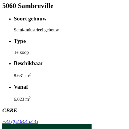
5060
Sambreville
Soort gebouw
Semi-industrieel gebouw
Type
Te koop
Beschikbaar
2
8.631
m
Vanaf
2
6.023
m
CBRE
+32 (0)2 643 33 33