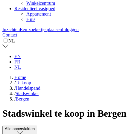
Winkelcentrum
Residentieel vastgoed
Appartement
Huis
Inzichten
Een zoekertje plaatsen
Inloggen
Contact
NL
EN
FR
NL
Home
/
Te koop
/
Handelspand
/
Stadswinkel
/
Bergen
Stadswinkel te koop in Bergen
Alle oppervlakten