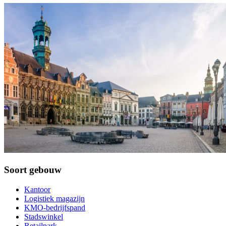
Soort gebouw
Kantoor
Logistiek magazijn
KMO-bedrijfspand
Stadswinkel
Retailpark