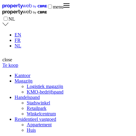
menu
NL
EN
FR
NL
close
Te koop
Kantoor
Magazijn
Logistiek magazijn
KMO-bedrijfspand
Handelspand
Stadswinkel
Retailpark
Winkelcentrum
Residentieel vastgoed
Appartement
Huis