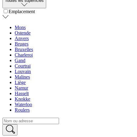
Toutes les superficies
Emplacement
Mons
Ostende
Anvers
Bruges
Bruxelles
Charleroi
Gand
Courtrai
Louvain
Malines
Liège
Namur
Hasselt
Knokke
Waterloo
Roulers