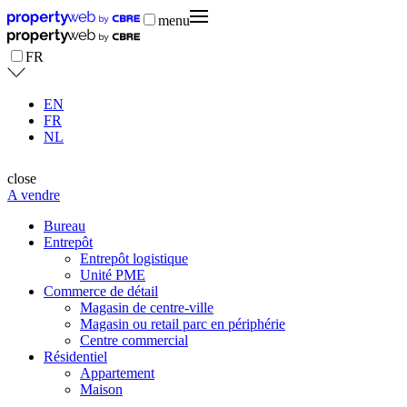
menu
FR
EN
FR
NL
close
A vendre
Bureau
Entrepôt
Entrepôt logistique
Unité PME
Commerce de détail
Magasin de centre-ville
Magasin ou retail parc en périphérie
Centre commercial
Résidentiel
Appartement
Maison