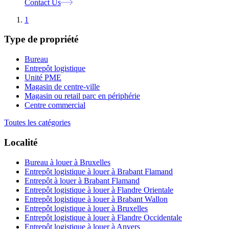
Contact Us
1
Type de propriété
Bureau
Entrepôt logistique
Unité PME
Magasin de centre-ville
Magasin ou retail parc en périphérie
Centre commercial
Toutes les catégories
Localité
Bureau à louer à Bruxelles
Entrepôt logistique à louer à Brabant Flamand
Entrepôt à louer à Brabant Flamand
Entrepôt logistique à louer à Flandre Orientale
Entrepôt logistique à louer à Brabant Wallon
Entrepôt logistique à louer à Bruxelles
Entrepôt logistique à louer à Flandre Occidentale
Entrepôt logistique à louer à Anvers