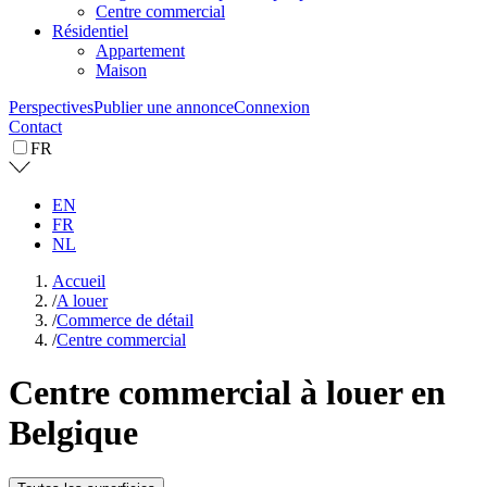
Centre commercial
Résidentiel
Appartement
Maison
Perspectives
Publier une annonce
Connexion
Contact
FR
EN
FR
NL
Accueil
/
A louer
/
Commerce de détail
/
Centre commercial
Centre commercial à louer en
Belgique