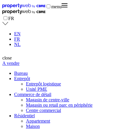
menu
FR
EN
FR
NL
close
A vendre
Bureau
Entrepôt
Entrepôt logistique
Unité PME
Commerce de détail
Magasin de centre-ville
Magasin ou retail parc en périphérie
Centre commercial
Résidentiel
Appartement
Maison