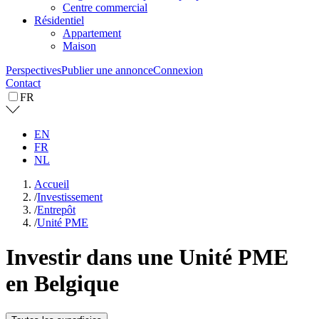
Centre commercial
Résidentiel
Appartement
Maison
Perspectives
Publier une annonce
Connexion
Contact
FR
EN
FR
NL
Accueil
/
Investissement
/
Entrepôt
/
Unité PME
Investir dans une Unité PME
en Belgique