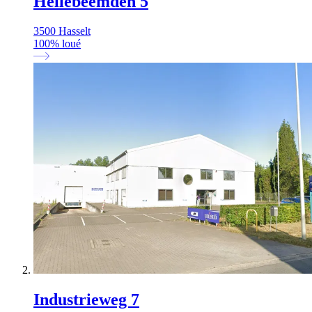
Hellebeemden 5
3500 Hasselt
100
%
loué
Industrieweg 7