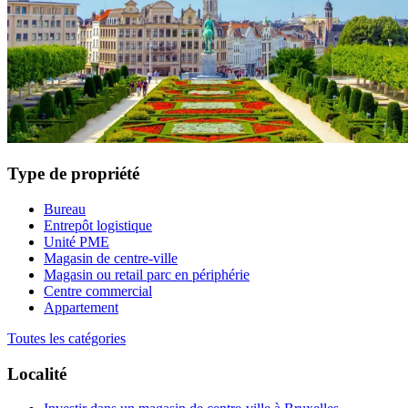
Type de propriété
Bureau
Entrepôt logistique
Unité PME
Magasin de centre-ville
Magasin ou retail parc en périphérie
Centre commercial
Appartement
Toutes les catégories
Localité