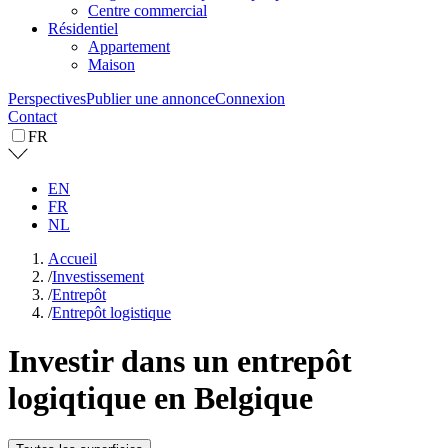
Centre commercial
Résidentiel
Appartement
Maison
Perspectives
Publier une annonce
Connexion
Contact
FR
EN
FR
NL
Accueil
/
Investissement
/
Entrepôt
/
Entrepôt logistique
Investir dans un entrepôt
logiqtique en Belgique