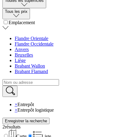
Toutes les superficies
Tous les prix
Emplacement
Flandre Orientale
Flandre Occidentale
Anvers
Bruxelles
Liège
Brabant Wallon
Brabant Flamand
×
Entrepôt
×
Entrepôt logistique
Enregistrer la recherche
2
résultats
Carte
Liste