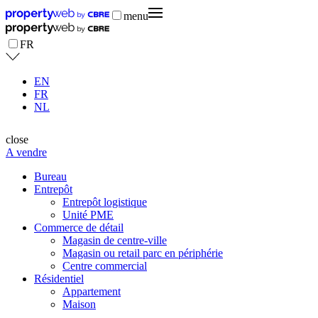
menu
FR
EN
FR
NL
close
A vendre
Bureau
Entrepôt
Entrepôt logistique
Unité PME
Commerce de détail
Magasin de centre-ville
Magasin ou retail parc en périphérie
Centre commercial
Résidentiel
Appartement
Maison