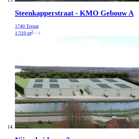
Steenkapperstraat - KMO Gebouw A
1740 Ternat
2
1.510
m