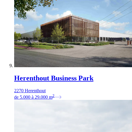
Herenthout Business Park
2270 Herenthout
2
de
5.000
à
29.000
m