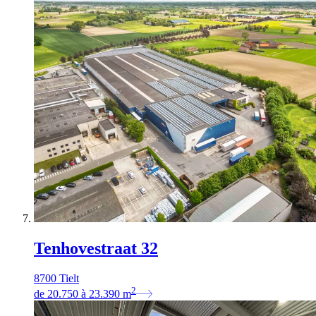
Tenhovestraat 32
8700 Tielt
2
de
20.750
à
23.390
m