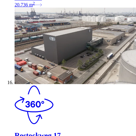
2
20.736
m
Rostockweg 17