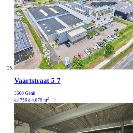
Vaartstraat 5-7
3600 Genk
2
de
756
à
4.876
m