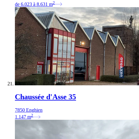
2
de
6.023
à
8.631
m
Chaussée d'Asse 35
7850 Enghien
2
1.147
m