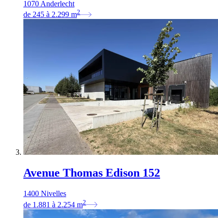
1070 Anderlecht
2
de
245
à
2.299
m
Avenue Thomas Edison 152
1400 Nivelles
2
de
1.881
à
2.254
m