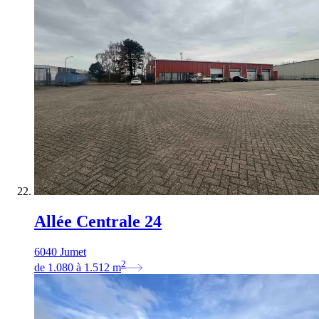
Allée Centrale 24
6040 Jumet
2
de
1.080
à
1.512
m