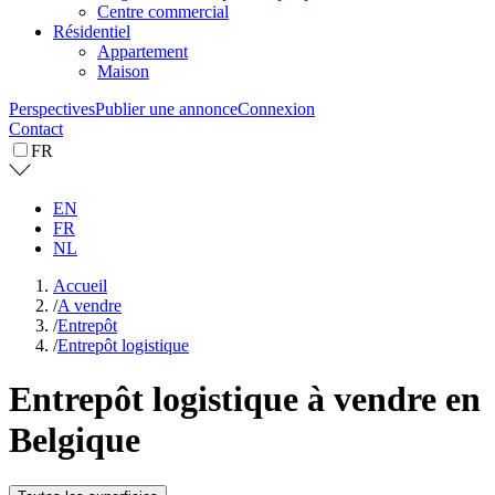
Centre commercial
Résidentiel
Appartement
Maison
Perspectives
Publier une annonce
Connexion
Contact
FR
EN
FR
NL
Accueil
/
A vendre
/
Entrepôt
/
Entrepôt logistique
Entrepôt logistique à vendre en
Belgique