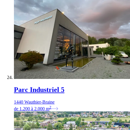
Parc Industriel 5
1440 Wauthier-Braine
2
de
1.200
à
2.000
m