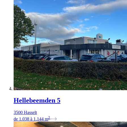
Hellebeemden 5
3500 Hasselt
2
de
1.038
à
1.144
m