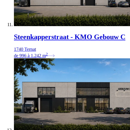
Steenkapperstraat - KMO Gebouw C
1740 Ternat
2
de
996
à
1.242
m