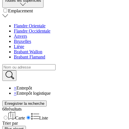
Toutes les superficies
Emplacement
Flandre Orientale
Flandre Occidentale
Anvers
Bruxelles
Liège
Brabant Wallon
Brabant Flamand
×
Entrepôt
×
Entrepôt logistique
Enregistrer la recherche
68
résultats
Carte
Liste
Trier par
Plus récent