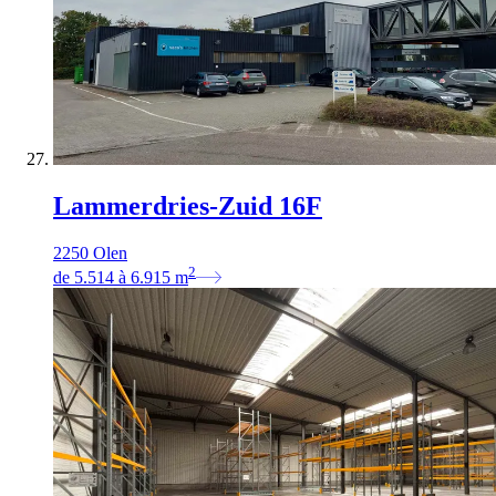
Lammerdries-Zuid 16F
2250 Olen
2
de
5.514
à
6.915
m