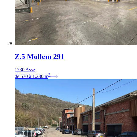
Z.5 Mollem 291
1730 Asse
2
de
570
à
1.230
m