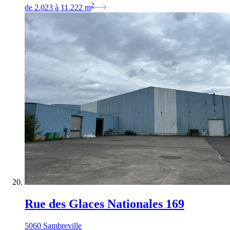
2
de
2.023
à
11.222
m
Rue des Glaces Nationales 169
5060 Sambreville