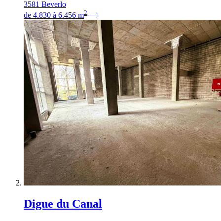
3581 Beverlo
2
de
4.830
à
6.456
m
Digue du Canal