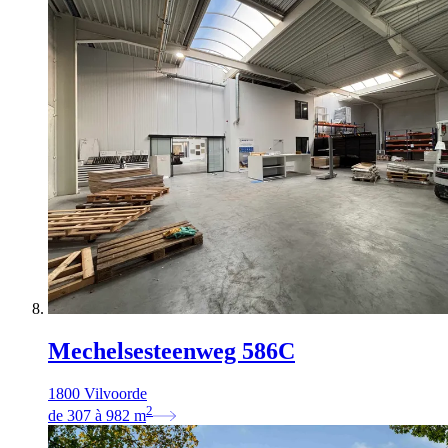
Mechelsesteenweg 586C
1800 Vilvoorde
2
de
307
à
982
m