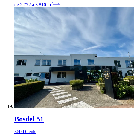
2
de
2.772
à
3.816
m
Bosdel 51
3600 Genk