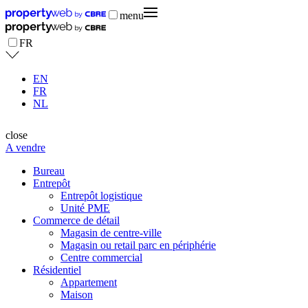
menu
FR
EN
FR
NL
close
A vendre
Bureau
Entrepôt
Entrepôt logistique
Unité PME
Commerce de détail
Magasin de centre-ville
Magasin ou retail parc en périphérie
Centre commercial
Résidentiel
Appartement
Maison