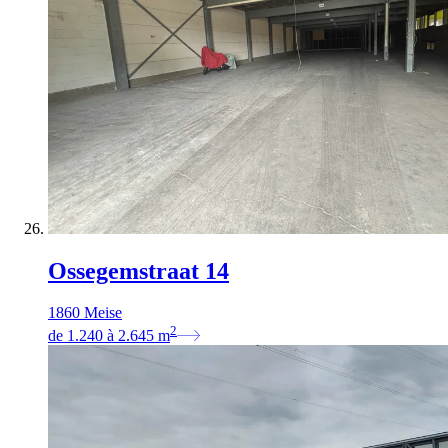
Ossegemstraat 14
1860 Meise
2
de
1.240
à
2.645
m