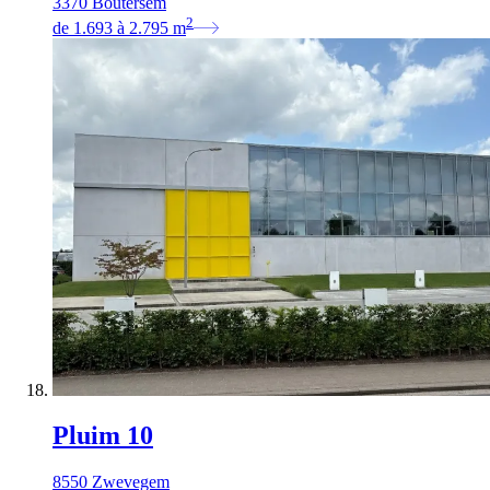
3370 Boutersem
2
de
1.693
à
2.795
m
Pluim 10
8550 Zwevegem