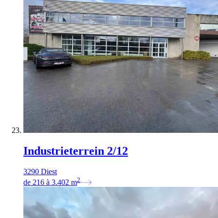
Industrieterrein 2/12
3290 Diest
2
de
216
à
3.402
m