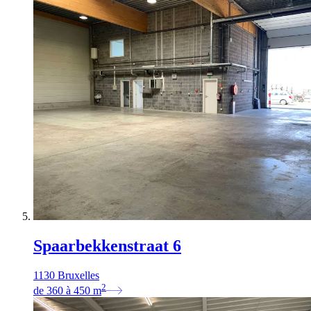
Spaarbekkenstraat 6
1130 Bruxelles
2
de
360
à
450
m