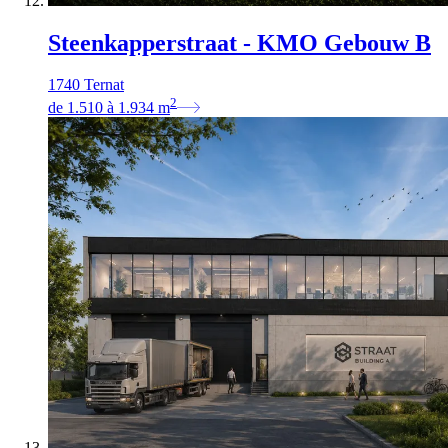
Steenkapperstraat - KMO Gebouw B
1740 Ternat
2
de
1.510
à
1.934
m