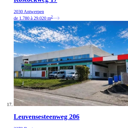
2030 Antwerpen
2
de
1.780
à
29.020
m
Leuvensesteenweg 206