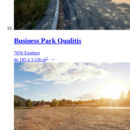
Business Park Qualitis
7850 Enghien
2
de
185
à
3.526
m