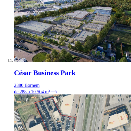
César Business Park
2880 Bornem
2
de
288
à
10.504
m