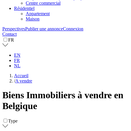
Centre commercial
Résidentiel
Appartement
Maison
Perspectives
Publier une annonce
Connexion
Contact
FR
EN
FR
NL
Accueil
/
A vendre
Biens Immobiliers à vendre en
Belgique
Type