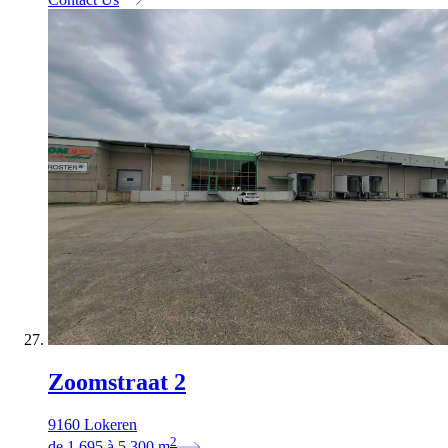
Zoomstraat 2
9160 Lokeren
2
de
1.695
à
5.300
m