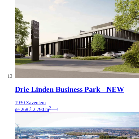
Drie Linden Business Park - NEW
1930 Zaventem
2
de
268
à
2.790
m