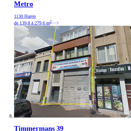
Metro
1130 Haren
2
de
139,8
à
279,6
m
Timmermans 39