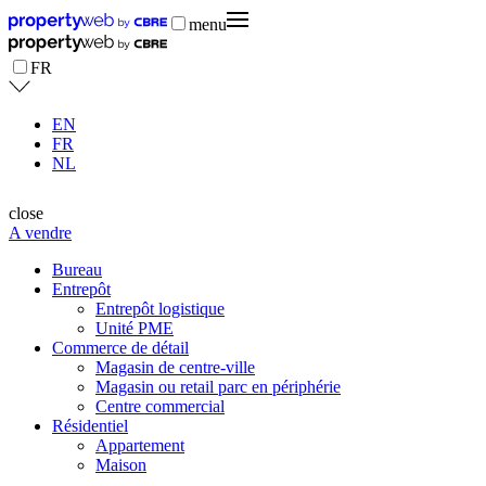
menu
FR
EN
FR
NL
close
A vendre
Bureau
Entrepôt
Entrepôt logistique
Unité PME
Commerce de détail
Magasin de centre-ville
Magasin ou retail parc en périphérie
Centre commercial
Résidentiel
Appartement
Maison