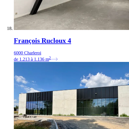
François Rucloux 4
6000 Charleroi
2
de
1.213
à
1.136
m