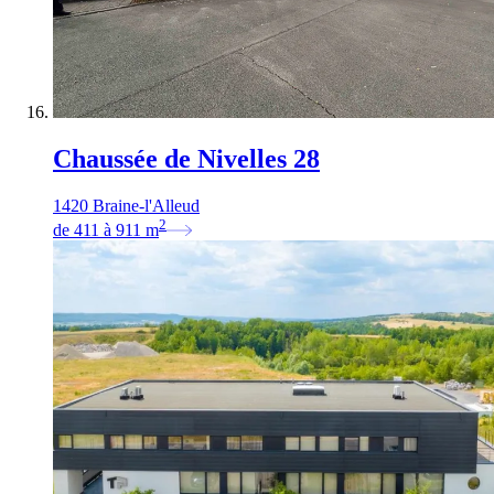
Chaussée de Nivelles 28
1420 Braine-l'Alleud
2
de
411
à
911
m