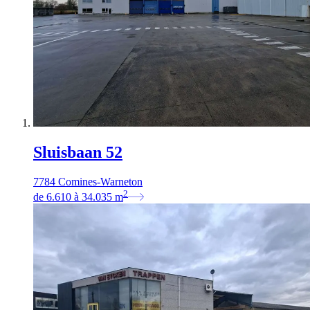
Sluisbaan 52
7784 Comines-Warneton
2
de
6.610
à
34.035
m