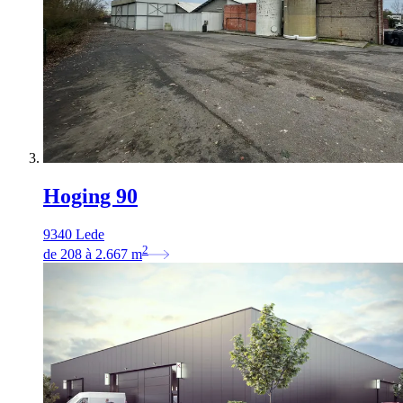
Hoging 90
9340 Lede
2
de
208
à
2.667
m