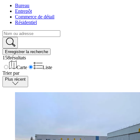
Bureau
Entrepôt
Commerce de détail
Résidentiel
Enregistrer la recherche
158
résultats
Carte
Liste
Trier par
Plus récent