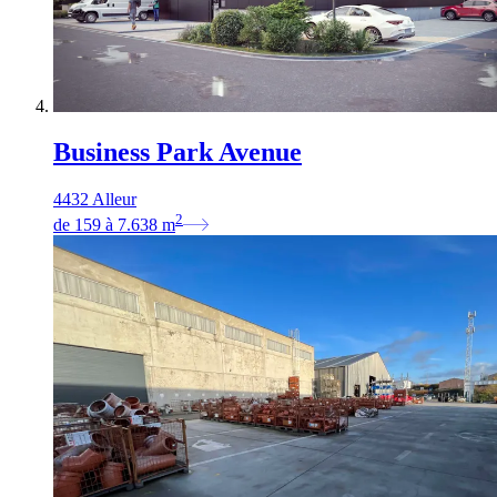
Business Park Avenue
4432 Alleur
2
de
159
à
7.638
m