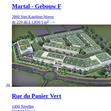
Martal - Gebouw F
2860 Sint-Katelijne-Waver
2
de
229,46
à
1.850,5
m
Rue du Panier Vert
1400 Nivelles
Contact Us