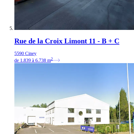
Rue de la Croix Limont 11 - B + C
5590 Ciney
2
de
1.839
à
6.738
m