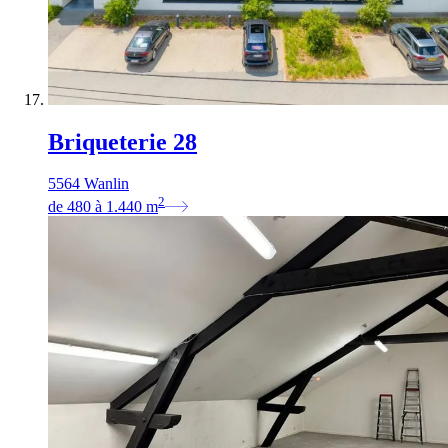
Briqueterie 28
5564 Wanlin
2
de
480
à
1.440
m