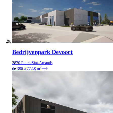
Bedrijvenpark Devoort
2870 Puurs-Sint-Amands
2
de
386
à
772,8
m