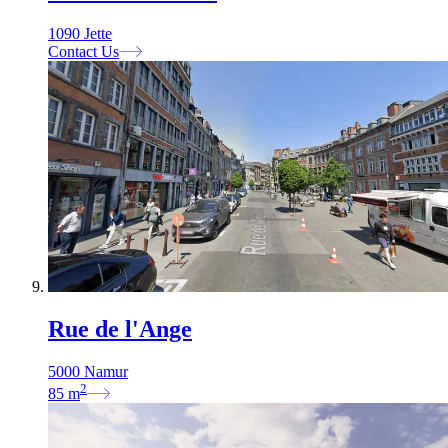
1090 Jette
Contact Us
Rue de l'Ange
5000 Namur
2
85
m