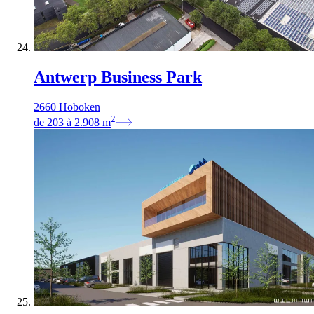
Antwerp Business Park
2660 Hoboken
2
de
203
à
2.908
m