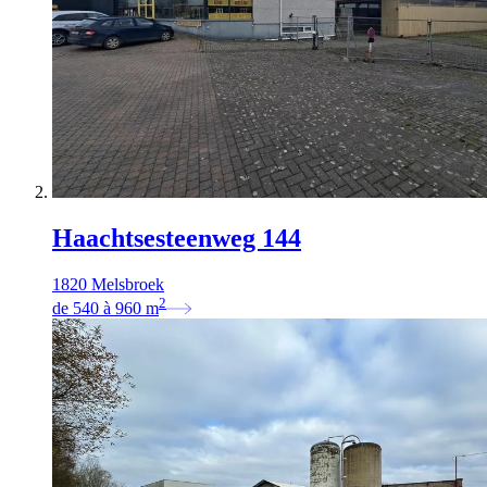
Haachtsesteenweg 144
1820 Melsbroek
2
de
540
à
960
m