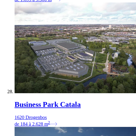
Business Park Catala
1620 Drogenbos
2
de
184
à
2.628
m