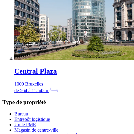
Central Plaza
1000 Bruxelles
2
de
564
à
11.542
m
Type de propriété
Bureau
Entrepôt logistique
Unité PME
Magasin de centre-ville