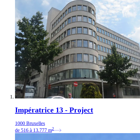
Impératrice 13 - Project
1000 Bruxelles
2
de
516
à
13.777
m