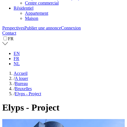
Centre commercial
Résidentiel
Appartement
Maison
Perspectives
Publier une annonce
Connexion
Contact
FR
EN
FR
NL
Accueil
/
A louer
/
Bureau
/
Bruxelles
/
Elyps - Project
Elyps - Project