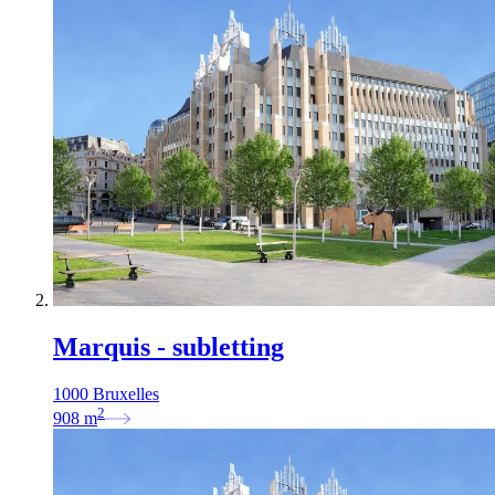
Marquis - subletting
1000 Bruxelles
2
908
m