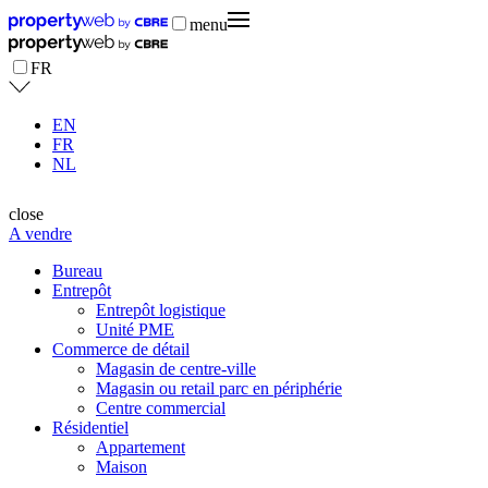
menu
FR
EN
FR
NL
close
A vendre
Bureau
Entrepôt
Entrepôt logistique
Unité PME
Commerce de détail
Magasin de centre-ville
Magasin ou retail parc en périphérie
Centre commercial
Résidentiel
Appartement
Maison