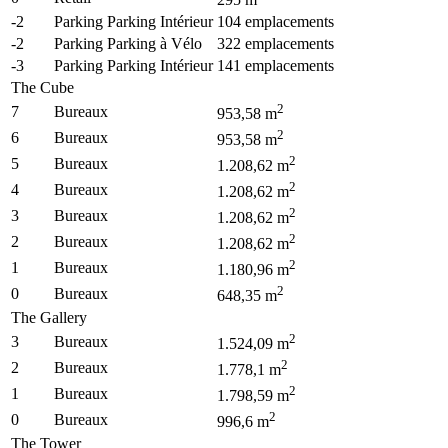
295
m
-2
Parking Parking Intérieur
104
emplacements
-2
Parking Parking à Vélo
322
emplacements
-3
Parking Parking Intérieur
141
emplacements
The Cube
2
7
Bureaux
953,58
m
2
6
Bureaux
953,58
m
2
5
Bureaux
1.208,62
m
2
4
Bureaux
1.208,62
m
2
3
Bureaux
1.208,62
m
2
2
Bureaux
1.208,62
m
2
1
Bureaux
1.180,96
m
2
0
Bureaux
648,35
m
The Gallery
2
3
Bureaux
1.524,09
m
2
2
Bureaux
1.778,1
m
2
1
Bureaux
1.798,59
m
2
0
Bureaux
996,6
m
The Tower