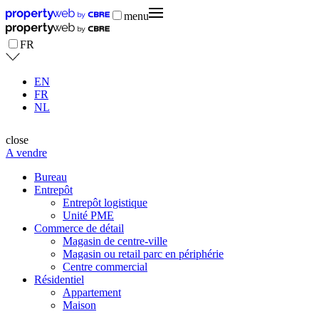
menu
FR
EN
FR
NL
close
A vendre
Bureau
Entrepôt
Entrepôt logistique
Unité PME
Commerce de détail
Magasin de centre-ville
Magasin ou retail parc en périphérie
Centre commercial
Résidentiel
Appartement
Maison