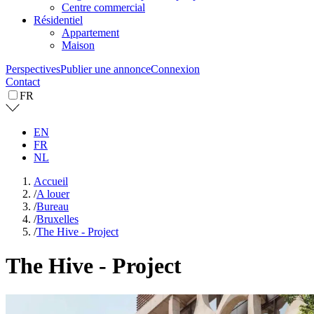
Centre commercial
Résidentiel
Appartement
Maison
Perspectives
Publier une annonce
Connexion
Contact
FR
EN
FR
NL
Accueil
/
A louer
/
Bureau
/
Bruxelles
/
The Hive - Project
The Hive - Project