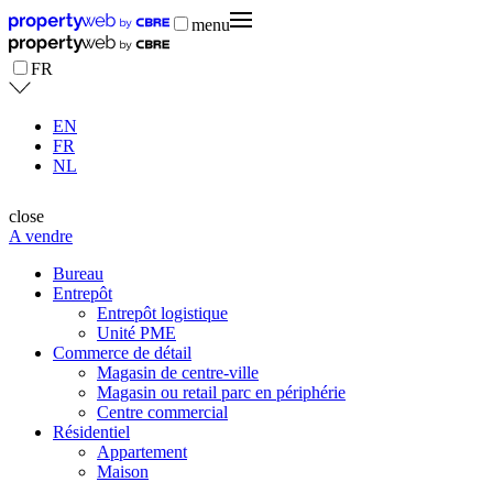
menu
FR
EN
FR
NL
close
A vendre
Bureau
Entrepôt
Entrepôt logistique
Unité PME
Commerce de détail
Magasin de centre-ville
Magasin ou retail parc en périphérie
Centre commercial
Résidentiel
Appartement
Maison