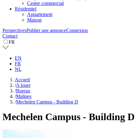
Centre commercial
Résidentiel
Appartement
Maison
Perspectives
Publier une annonce
Connexion
Contact
FR
EN
FR
NL
Accueil
/
A louer
/
Bureau
/
Malines
/
Mechelen Campus - Building D
Mechelen Campus - Building D