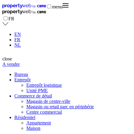
menu
FR
EN
FR
NL
close
A vendre
Bureau
Entrepôt
Entrepôt logistique
Unité PME
Commerce de détail
Magasin de centre-ville
Magasin ou retail parc en périphérie
Centre commercial
Résidentiel
Appartement
Maison