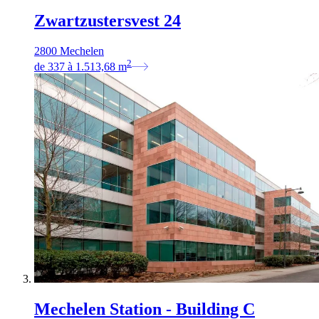
Zwartzustersvest 24
2800 Mechelen
2
de
337
à
1.513,68
m
Mechelen Station - Building C