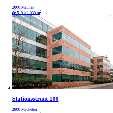
2800 Malines
2
de
519
à
1.039
m
Stationsstraat 100
2800 Mechelen