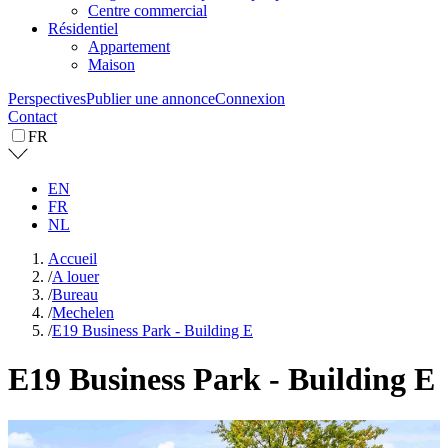
Centre commercial
Résidentiel
Appartement
Maison
Perspectives
Publier une annonce
Connexion
Contact
FR
EN
FR
NL
Accueil
/
A louer
/
Bureau
/
Mechelen
/
E19 Business Park - Building E
E19 Business Park - Building E