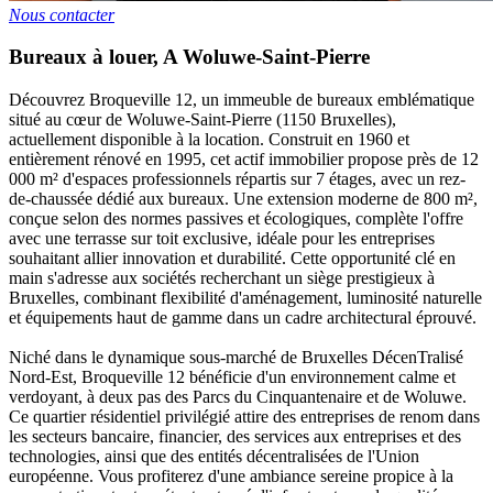
Nous contacter
Bureaux à louer
,
A
Woluwe-Saint-Pierre
Découvrez Broqueville 12, un immeuble de bureaux emblématique
situé au cœur de Woluwe-Saint-Pierre (1150 Bruxelles),
actuellement disponible à la location. Construit en 1960 et
entièrement rénové en 1995, cet actif immobilier propose près de 12
000 m² d'espaces professionnels répartis sur 7 étages, avec un rez-
de-chaussée dédié aux bureaux. Une extension moderne de 800 m²,
conçue selon des normes passives et écologiques, complète l'offre
avec une terrasse sur toit exclusive, idéale pour les entreprises
souhaitant allier innovation et durabilité. Cette opportunité clé en
main s'adresse aux sociétés recherchant un siège prestigieux à
Bruxelles, combinant flexibilité d'aménagement, luminosité naturelle
et équipements haut de gamme dans un cadre architectural éprouvé.
Niché dans le dynamique sous-marché de Bruxelles DécenTralisé
Nord-Est, Broqueville 12 bénéficie d'un environnement calme et
verdoyant, à deux pas des Parcs du Cinquantenaire et de Woluwe.
Ce quartier résidentiel privilégié attire des entreprises de renom dans
les secteurs bancaire, financier, des services aux entreprises et des
technologies, ainsi que des entités décentralisées de l'Union
européenne. Vous profiterez d'une ambiance sereine propice à la