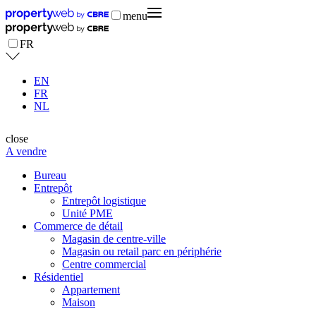
menu
FR
EN
FR
NL
close
A vendre
Bureau
Entrepôt
Entrepôt logistique
Unité PME
Commerce de détail
Magasin de centre-ville
Magasin ou retail parc en périphérie
Centre commercial
Résidentiel
Appartement
Maison