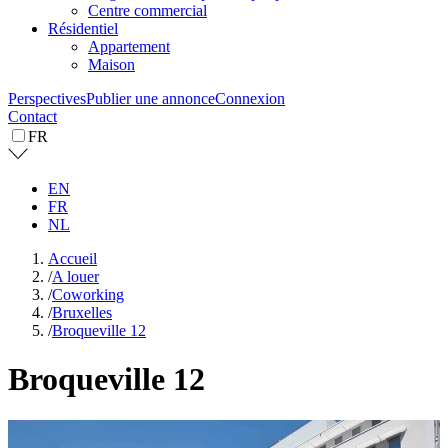
Centre commercial
Résidentiel
Appartement
Maison
Perspectives
Publier une annonce
Connexion
Contact
FR
EN
FR
NL
Accueil
/
A louer
/
Coworking
/
Bruxelles
/
Broqueville 12
Broqueville 12