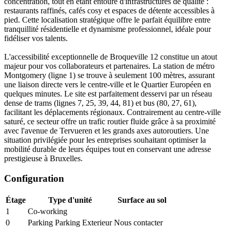
concentration, tout en étant entouré d'infrastructures de qualité :
restaurants raffinés, cafés cosy et espaces de détente accessibles à
pied. Cette localisation stratégique offre le parfait équilibre entre
tranquillité résidentielle et dynamisme professionnel, idéale pour
fidéliser vos talents.
L'accessibilité exceptionnelle de Broqueville 12 constitue un atout
majeur pour vos collaborateurs et partenaires. La station de métro
Montgomery (ligne 1) se trouve à seulement 100 mètres, assurant
une liaison directe vers le centre-ville et le Quartier Européen en
quelques minutes. Le site est parfaitement desservi par un réseau
dense de trams (lignes 7, 25, 39, 44, 81) et bus (80, 27, 61),
facilitant les déplacements régionaux. Contrairement au centre-ville
saturé, ce secteur offre un trafic routier fluide grâce à sa proximité
avec l'avenue de Tervueren et les grands axes autoroutiers. Une
situation privilégiée pour les entreprises souhaitant optimiser la
mobilité durable de leurs équipes tout en conservant une adresse
prestigieuse à Bruxelles.
Configuration
Étage
Type d'unité
Surface au sol
1
Co-working
0
Parking Parking Exterieur
Nous contacter