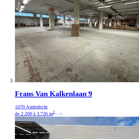
Frans Van Kalkenlaan 9
1070 Anderlecht
2
de
2.200
à
3.726
m