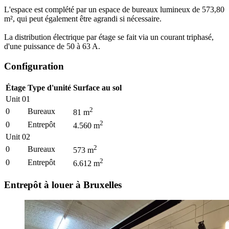
L'espace est complété par un espace de bureaux lumineux de 573,80
m², qui peut également être agrandi si nécessaire.
La distribution électrique par étage se fait via un courant triphasé,
d'une puissance de 50 à 63 A.
Configuration
Étage
Type d'unité
Surface au sol
Unit 01
2
0
Bureaux
81
m
2
0
Entrepôt
4.560
m
Unit 02
2
0
Bureaux
573
m
2
0
Entrepôt
6.612
m
Entrepôt à louer à Bruxelles