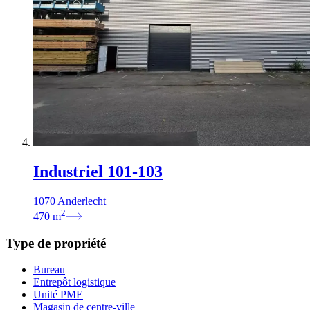
Industriel 101-103
1070 Anderlecht
2
470
m
Type de propriété
Bureau
Entrepôt logistique
Unité PME
Magasin de centre-ville