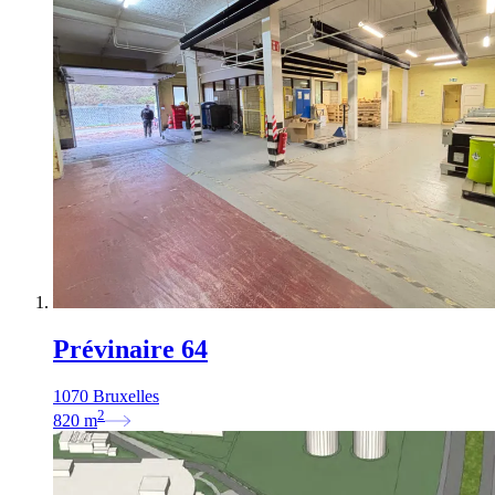
Prévinaire 64
1070 Bruxelles
2
820
m