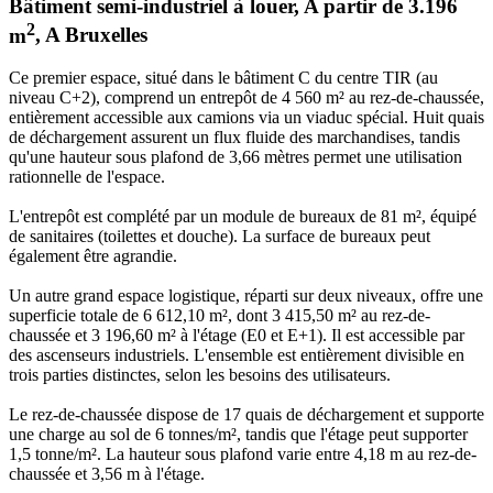
Bâtiment semi-industriel à louer
,
A partir de
3.196
2
m
,
A
Bruxelles
Ce premier espace, situé dans le bâtiment C du centre TIR (au
niveau C+2), comprend un entrepôt de 4 560 m² au rez-de-chaussée,
entièrement accessible aux camions via un viaduc spécial. Huit quais
de déchargement assurent un flux fluide des marchandises, tandis
qu'une hauteur sous plafond de 3,66 mètres permet une utilisation
rationnelle de l'espace.
L'entrepôt est complété par un module de bureaux de 81 m², équipé
de sanitaires (toilettes et douche). La surface de bureaux peut
également être agrandie.
Un autre grand espace logistique, réparti sur deux niveaux, offre une
superficie totale de 6 612,10 m², dont 3 415,50 m² au rez-de-
chaussée et 3 196,60 m² à l'étage (E0 et E+1). Il est accessible par
des ascenseurs industriels. L'ensemble est entièrement divisible en
trois parties distinctes, selon les besoins des utilisateurs.
Le rez-de-chaussée dispose de 17 quais de déchargement et supporte
une charge au sol de 6 tonnes/m², tandis que l'étage peut supporter
1,5 tonne/m². La hauteur sous plafond varie entre 4,18 m au rez-de-
chaussée et 3,56 m à l'étage.