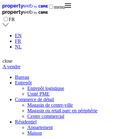
menu
FR
EN
FR
NL
close
A vendre
Bureau
Entrepôt
Entrepôt logistique
Unité PME
Commerce de détail
Magasin de centre-ville
Magasin ou retail parc en périphérie
Centre commercial
Résidentiel
Appartement
Maison