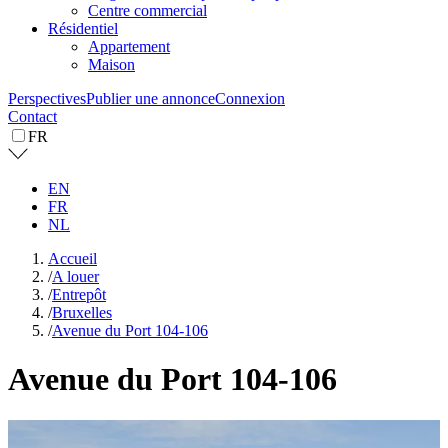
Centre commercial
Résidentiel
Appartement
Maison
Perspectives
Publier une annonce
Connexion
Contact
FR
EN
FR
NL
Accueil
/
A louer
/
Entrepôt
/
Bruxelles
/
Avenue du Port 104-106
Avenue du Port 104-106