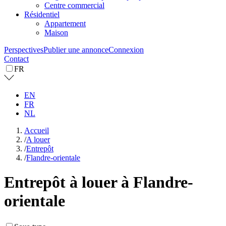
Centre commercial
Résidentiel
Appartement
Maison
Perspectives
Publier une annonce
Connexion
Contact
FR
EN
FR
NL
Accueil
/
A louer
/
Entrepôt
/
Flandre-orientale
Entrepôt à louer à Flandre-
orientale