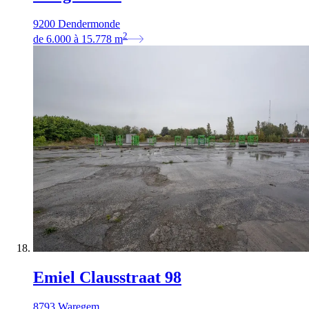
9200 Dendermonde
2
de
6.000
à
15.778
m
Emiel Clausstraat 98
8793 Waregem