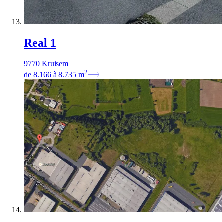
Real 1
9770 Kruisem
2
de
8.166
à
8.735
m