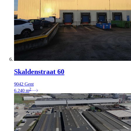
Skaldenstraat 60
9042 Gent
2
6.240
m