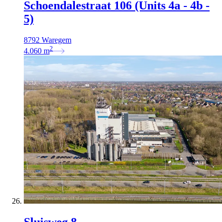
Schoendalestraat 106 (Units 4a - 4b -
5)
8792 Waregem
2
4.060
m