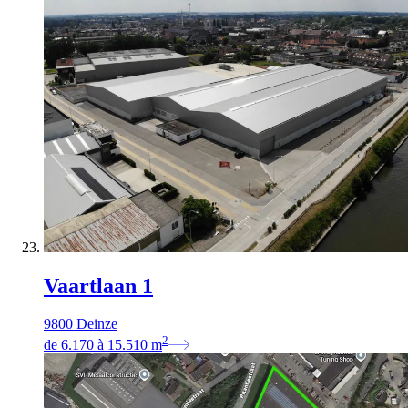
Vaartlaan 1
9800 Deinze
2
de
6.170
à
15.510
m