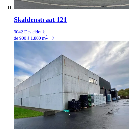
Skaldenstraat 121
9042 Desteldonk
2
de
900
à
1.800
m