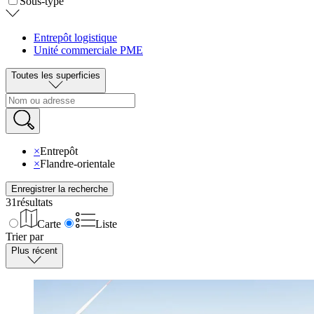
Sous-type
Entrepôt logistique
Unité commerciale PME
Toutes les superficies
×
Entrepôt
×
Flandre-orientale
Enregistrer la recherche
31
résultats
Carte
Liste
Trier par
Plus récent