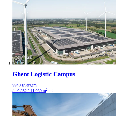
Ghent Logistic Campus
9940 Evergem
2
de
9.862
à
11.939
m