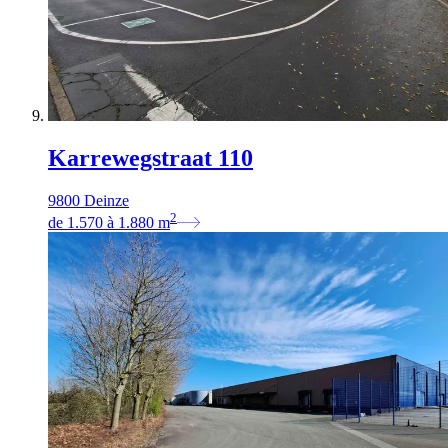
Karrewegstraat 110
9800 Deinze
2
de
1.570
à
1.880
m