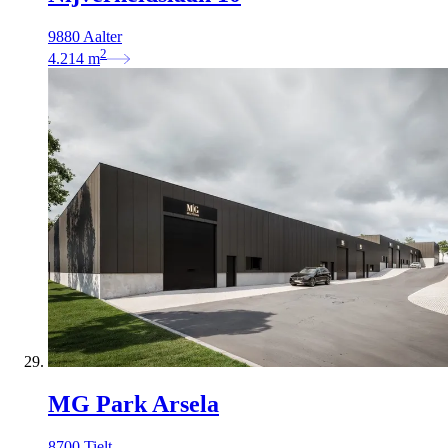
9880 Aalter
2
4.214
m
MG Park Arsela
8700 Tielt