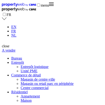
menu
FR
EN
FR
NL
close
A vendre
Bureau
Entrepôt
Entrepôt logistique
Unité PME
Commerce de détail
Magasin de centre-ville
Magasin ou retail parc en périphérie
Centre commercial
Résidentiel
Appartement
Maison