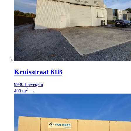
Kruisstraat 61B
9930 Lievegem
2
400
m