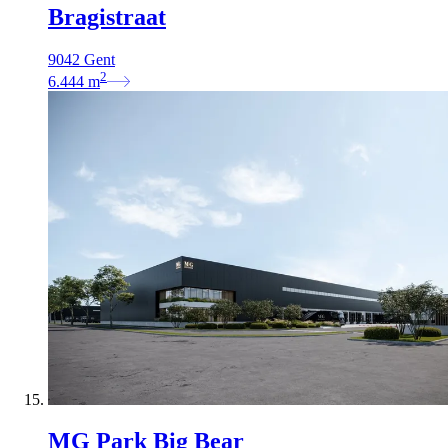
Bragistraat
9042 Gent
2
6.444
m
MG Park Big Bear