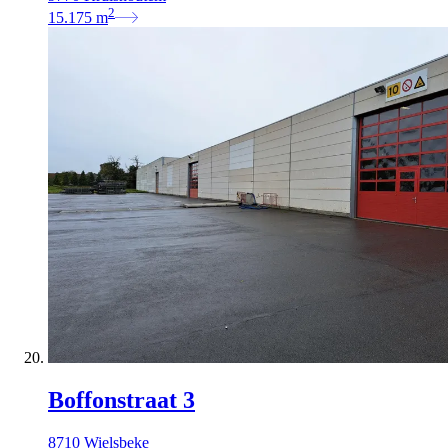
2
15.175
m
Boffonstraat 3
8710 Wielsbeke