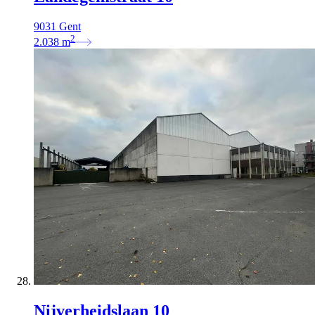
9031 Gent
2
2.038
m
Nijverheidslaan 10