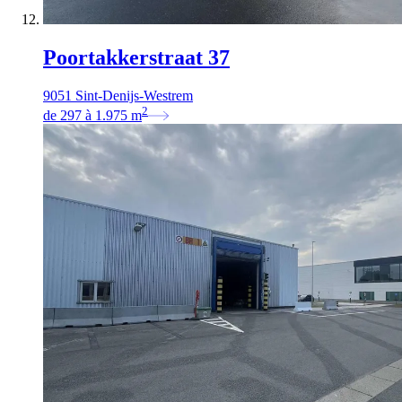
Poortakkerstraat 37
9051 Sint-Denijs-Westrem
2
de
297
à
1.975
m