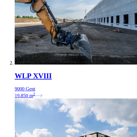
WLP XVIII
9000 Gent
2
19.850
m