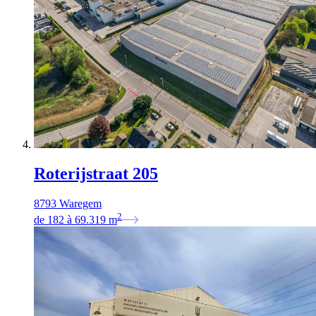
Roterijstraat 205
8793 Waregem
2
de
182
à
69.319
m