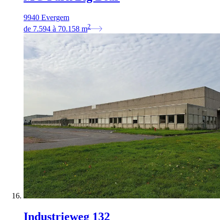
9940 Evergem
2
de
7.594
à
70.158
m
Industrieweg 132