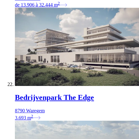
2
de
13.906
à
32.444
m
Bedrijvenpark The Edge
8790 Waregem
2
3.693
m