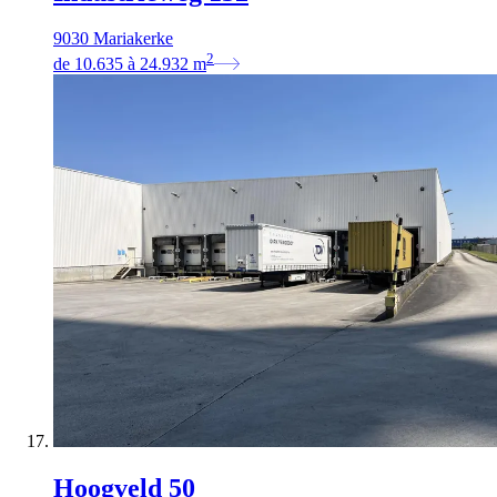
9030 Mariakerke
2
de
10.635
à
24.932
m
Hoogveld 50