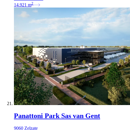
2
14.921
m
Panattoni Park Sas van Gent
9060 Zelzate