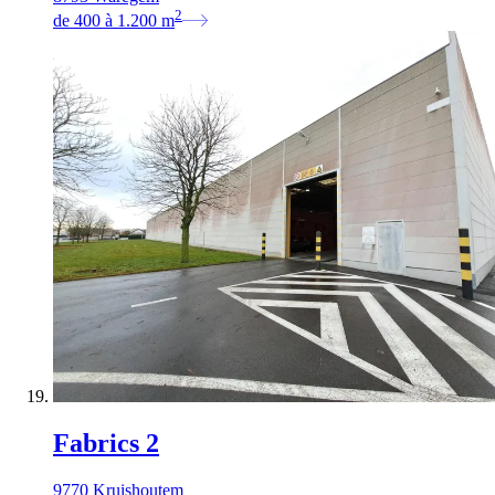
2
de
400
à
1.200
m
Fabrics 2
9770 Kruishoutem