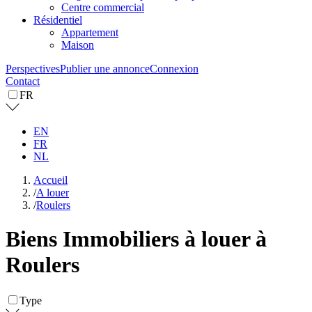
Centre commercial
Résidentiel
Appartement
Maison
Perspectives
Publier une annonce
Connexion
Contact
FR
EN
FR
NL
Accueil
/
A louer
/
Roulers
Biens Immobiliers à louer à
Roulers
Type