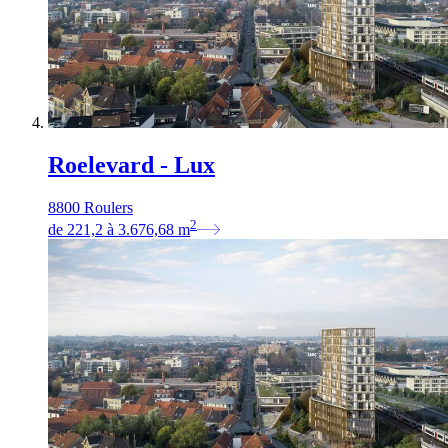
Roelevard - Lux
8800 Roulers
2
de
221,2
à
3.676,68
m