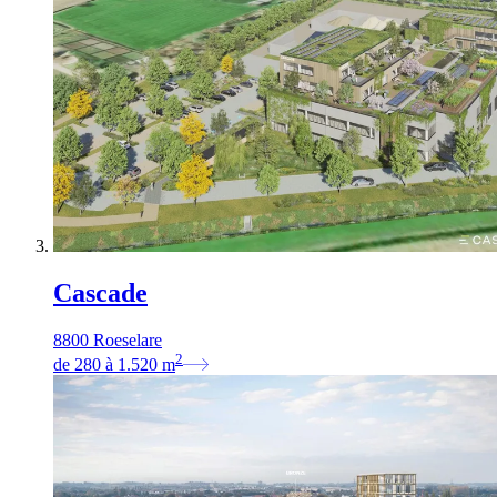
Cascade
8800 Roeselare
2
de
280
à
1.520
m