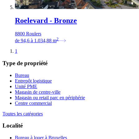
Roelevard - Bronze
8800 Roulers
2
de
94,6
à
1.034,88
m
1
Type de propriété
Bureau
Entrepôt logistique
Unité PME
Magasin de centre-ville
Magasin ou retail parc en périphérie
Centre commercial
Toutes les catégories
Localité
Bureau à louer à Bruxelles