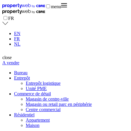
menu
FR
EN
FR
NL
close
A vendre
Bureau
Entrepôt
Entrepôt logistique
Unité PME
Commerce de détail
Magasin de centre-ville
Magasin ou retail parc en périphérie
Centre commercial
Résidentiel
Appartement
Maison