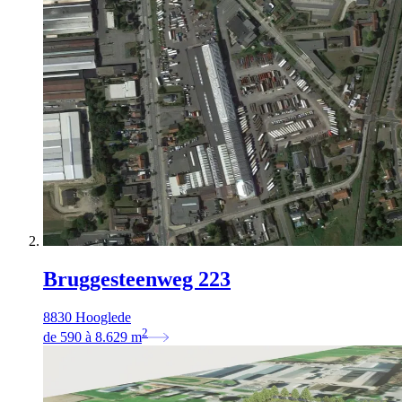
Bruggesteenweg 223
8830 Hooglede
2
de
590
à
8.629
m