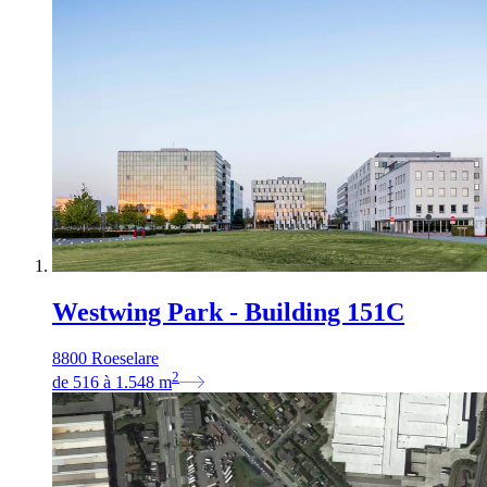
Westwing Park - Building 151C
8800 Roeselare
2
de
516
à
1.548
m