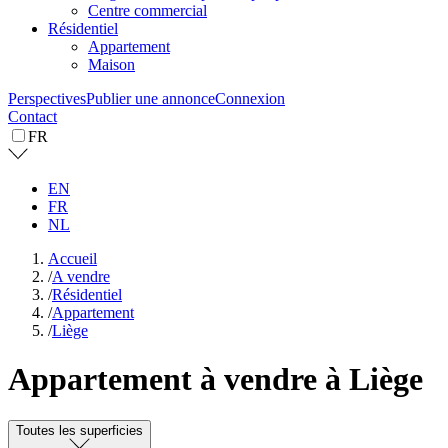
Centre commercial
Résidentiel
Appartement
Maison
Perspectives
Publier une annonce
Connexion
Contact
FR
EN
FR
NL
Accueil
/
A vendre
/
Résidentiel
/
Appartement
/
Liège
Appartement à vendre à Liège
Toutes les superficies