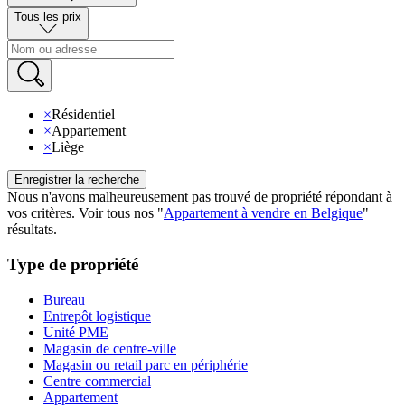
Tous les prix
×
Résidentiel
×
Appartement
×
Liège
Enregistrer la recherche
Nous n'avons malheureusement pas trouvé de propriété répondant à
vos critères
.
Voir tous nos
"
Appartement à vendre en Belgique
"
résultats
.
Type de propriété
Bureau
Entrepôt logistique
Unité PME
Magasin de centre-ville
Magasin ou retail parc en périphérie
Centre commercial
Appartement