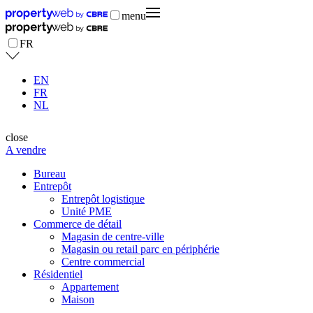
menu
FR
EN
FR
NL
close
A vendre
Bureau
Entrepôt
Entrepôt logistique
Unité PME
Commerce de détail
Magasin de centre-ville
Magasin ou retail parc en périphérie
Centre commercial
Résidentiel
Appartement
Maison